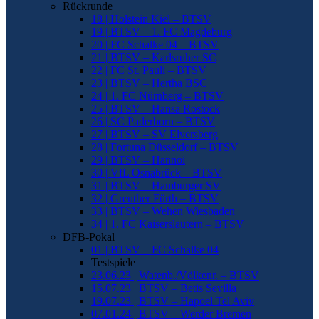
Rückrunde
18 | Holstein Kiel – BTSV
19 | BTSV – 1. FC Magdeburg
20 | FC Schalke 04 – BTSV
21 | BTSV – Karlsruher SC
22 | FC St. Pauli – BTSV
23 | BTSV – Hertha BSC
24 | 1. FC Nürnberg – BTSV
25 | BTSV – Hansa Rostock
26 | SC Paderborn – BTSV
27 | BTSV – SV Elversberg
28 | Fortuna Düsseldorf – BTSV
29 | BTSV – Hannoi
30 | VfL Osnabrück – BTSV
31 | BTSV – Hamburger SV
32 | Greuther Fürth – BTSV
33 | BTSV – Wehen Wiesbaden
34 | 1. FC Kaiserslautern – BTSV
DFB-Pokal
01 | BTSV – FC Schalke 04
Testspiele
23.06.23 | Watenb./Völkenr. – BTSV
15.07.23 | BTSV – Betis Sevilla
19.07.23 | BTSV – Hapoel Tel Aviv
07.01.24 | BTSV – Werder Bremen