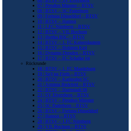
06 | BTSV – SV Elversberg
07 | Preußen Münster – BTSV
08 | BTSV – SC Paderborn
09 | Fortuna Düsseldorf – BTSV
10 | BTSV – Hannoi
11 | 1.FC Nürnberg – BTSV
12 | BTSV – VfL Bochum
13 | Hertha BSC – BTSV
14 | BTSV – 1. FC Kaiserslautern
15 | BTSV – Holstein Kiel
16 | Dynamo Dresden – BTSV
17 | BTSV – FC Schalke 04
Rückrunde
18 | BTSV – 1. FC Magdeburg
19 | SpVgg Fürth – BTSV
20 | BTSV – Karlsruher SC
21 | Arminia Bielefeld – BTSV
22 | BTSV – Darmstadt 98
23 | SV Elversberg – BTSV
24 | BTSV – Preußen Münster
25 | SC Paderborn – BTSV
26 | BTSV – Fortuna Düsseldorf
27 | Hannoi – BTSV
28 | BTSV – 1.FC Nürnberg
29 | VfL Bochum – BTSV