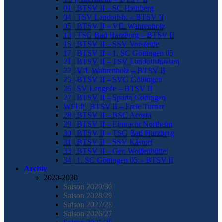
01 | BTSV II – SC Hainberg
04 | TSV Landolfsh. – BTSV II
05 | BTSV II – VfL Wahrenholz
13 | TSG Bad Harzburg – BTSV II
15 | BTSV II – SSV Vorsfelde
17 | BTSV II – 1. SC Göttingen 05
21 | BTSV II – TSV Landolfshausen
22 | VfL Wahrenholz – BTSV II
25 | BTSV II – SVG Göttingen
26 | SV Lengede – BTSV II
27 | BTSV II – Sparta Göttingen
WFLP | BTSV II – Freie Turner
28 | BTSV II – BSC Acosta
29 | BTSV II – Eintracht Northeim
30 | BTSV II – TSG Bad Harzburg
31 | BTSV II – SSV Kästorf
33 | BTSV II – Ger. Wolfenbüttel
34 | 1. SC Göttingen 05 – BTSV II
Archiv
2020-2030
Saison 2029/30
Saison 2028/29
Saison 2027/28
Saison 2026/27