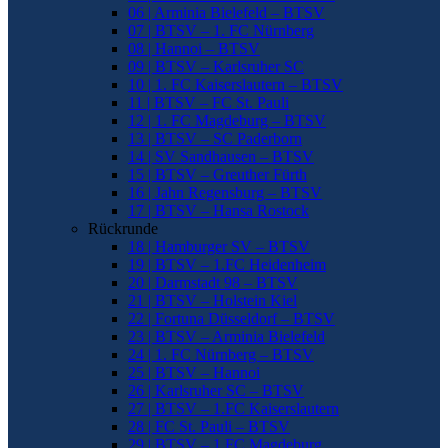
06 | Arminia Bielefeld – BTSV
07 | BTSV – 1. FC Nürnberg
08 | Hannoi – BTSV
09 | BTSV – Karlsruher SC
10 | 1. FC Kaiserslautern – BTSV
11 | BTSV – FC St. Pauli
12 | 1. FC Magdeburg – BTSV
13 | BTSV – SC Paderborn
14 | SV Sandhausen – BTSV
15 | BTSV – Greuther Fürth
16 | Jahn Regensburg – BTSV
17 | BTSV – Hansa Rostock
Rückrunde
18 | Hamburger SV – BTSV
19 | BTSV – 1.FC Heidenheim
20 | Darmstadt 98 – BTSV
21 | BTSV – Holstein Kiel
22 | Fortuna Düsseldorf – BTSV
23 | BTSV – Arminia Bielefeld
24 | 1. FC Nürnberg – BTSV
25 | BTSV – Hannoi
26 | Karlsruher SC – BTSV
27 | BTSV – 1.FC Kaiserslautern
28 | FC St. Pauli – BTSV
29 | BTSV – 1.FC Magdeburg