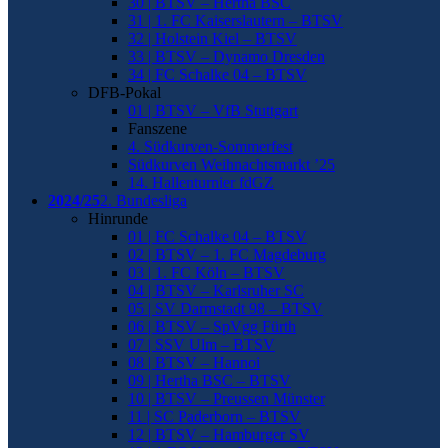
30 | BTSV – Hertha BSC
31 | 1. FC Kaiserslautern – BTSV
32 | Holstein Kiel – BTSV
33 | BTSV – Dynamo Dresden
34 | FC Schalke 04 – BTSV
DFB-Pokal
01 | BTSV – VfB Stuttgart
Fanszene
4. Südkurven-Sommerfest
Südkurven Weihnachtsmarkt ’25
14. Hallenturnier fdGZ
2024/25
2. Bundesliga
Hinrunde
01 | FC Schalke 04 – BTSV
02 | BTSV – 1. FC Magdeburg
03 | 1. FC Köln – BTSV
04 | BTSV – Karlsruher SC
05 | SV Darmstadt 98 – BTSV
06 | BTSV – SpVgg Fürth
07 | SSV Ulm – BTSV
08 | BTSV – Hannoi
09 | Hertha BSC – BTSV
10 | BTSV – Preussen Münster
11 | SC Paderborn – BTSV
12 | BTSV – Hamburger SV