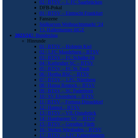
02 | BTSV – 1. FC Saarbrücken
DFB-Pokal
01 | BTSV – Eintracht Frankfurt
Fanszene
Südkurven Weihnachtsmarkt ’24
13. Hallenturnier fdGZ
2023/24
2. Bundesliga
Hinrunde
01 | BTSV – Holstein Kiel
02 | 1.FC Magdeburg – BTSV
03 | BTSV – FC Schalke 04
04 | Karlsruher SC – BTSV
05 | BTSV – FC St. Pauli
06 | Hertha BSC – BTSV
07 | BTSV – 1.FC Nürnberg
08 | Hansa Rostock – BTSV
09 | BTSV – SC Paderborn
10 | SV Elversberg – BTSV
11 | BTSV – Fortuna Düsseldorf
12 | Hannoi – BTSV
13 | BTSV – VfL Osnabrück
14 | Hamburger SV – BTSV
15 | BTSV – Greuther Fürth
16 | Wehen Wiesbaden – BTSV
17 | BTSV – 1.FC Kaiserslautern