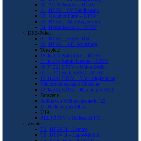
30 | SC Paderborn – BTSV
31 | BTSV – SV Sandhausen
32 | Greuther Fürth – BTSV
33 | BTSV – Jahn Regensburg
34 | Hansa Rostock – BTSV
DFB-Pokal
01 | BTSV – Hertha BSC
02 | BTSV – VfL Wolfsburg
Testspiele
18.06.22 | Polizei SV – BTSV
21.06.22 | Remli./Denkte – BTSV
06.07.22 | BTSV – Union Berlin
07.12.22 | Hertha BSC – BTSV
12.01.23 | BTSV – VSG Altglienicke
Wintertrainingslager Chiclana
12.04.23 | BTSV – Hamburger SV II
Fanszene
Südkurven Weihnachtsmarkt ’22
11. Hallenturnier fdGZ
U19
REL | BTSV – Hallescher FC
Zweite
TS | BTSV II – Lamme
TS | BTSV II – Lupo-Martini
TS | Adersheim – BTSV II