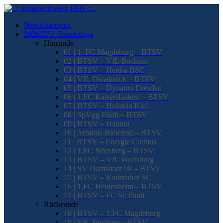
News
Startseite
2026/27
2. Bundesliga
Hinrunde
01 | 1. FC Magdeburg – BTSV
02 | BTSV – VfL Bochum
03 | BTSV – Hertha BSC
04 | VfL Osnabrück – BTSV
05 | BTSV – Dynamo Dresden
06 | 1.FC Kaiserslautern – BTSV
07 | BTSV – Holstein Kiel
08 | SpVgg Fürth – BTSV
09 | BTSV – Hannoi
10 | Arminia Bielefeld – BTSV
11 | BTSV – Energie Cottbus
12 | 1.FC Nürnberg – BTSV
13 | BTSV – VfL Wolfsburg
14 | SV Darmstadt 98 – BTSV
15 | BTSV – Karlsruher SC
16 | 1.FC Heidenheim – BTSV
17 | BTSV – FC St. Pauli
Rückrunde
18 | BTSV – 1.FC Magdeburg
19 | VfL Bochum – BTSV