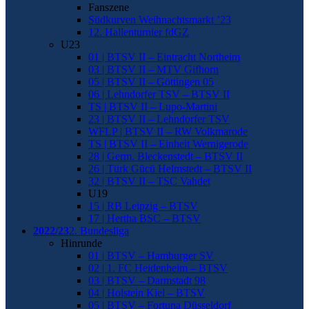
Fanszene
Südkurven Weihnachtsmarkt ’23
12. Hallenturnier fdGZ
U23
01 | BTSV II – Eintracht Northeim
03 | BTSV II – MTV Gifhorn
05 | BTSV II – Göttingen 05
06 | Lehndorfer TSV – BTSV II
TS | BTSV II – Lupo-Martini
23 | BTSV II – Lehndorfer TSV
WFLP | BTSV II – RW Volkmarode
TS | BTSV II – Einheit Wernigerode
28 | Germ. Bleckenstedt – BTSV II
26 | Türk Gücü Helmstedt – BTSV II
32 | BTSV II – TSC Vahdet
U19
15 | RB Leipzig – BTSV
17 | Hertha BSC – BTSV
2022/23
2. Bundesliga
Hinrunde
01 | BTSV – Hamburger SV
02 | 1. FC Heidenheim – BTSV
03 | BTSV – Darmstadt 98
04 | Holstein Kiel – BTSV
05 | BTSV – Fortuna Düsseldorf