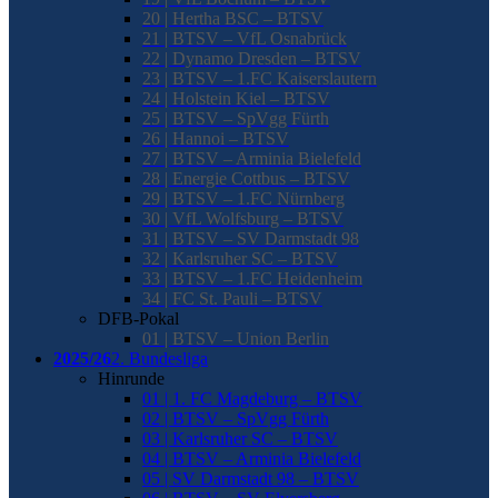
20 | Hertha BSC – BTSV
21 | BTSV – VfL Osnabrück
22 | Dynamo Dresden – BTSV
23 | BTSV – 1.FC Kaiserslautern
24 | Holstein Kiel – BTSV
25 | BTSV – SpVgg Fürth
26 | Hannoi – BTSV
27 | BTSV – Arminia Bielefeld
28 | Energie Cottbus – BTSV
29 | BTSV – 1.FC Nürnberg
30 | VfL Wolfsburg – BTSV
31 | BTSV – SV Darmstadt 98
32 | Karlsruher SC – BTSV
33 | BTSV – 1.FC Heidenheim
34 | FC St. Pauli – BTSV
DFB-Pokal
01 | BTSV – Union Berlin
2025/26
2. Bundesliga
Hinrunde
01 | 1. FC Magdeburg – BTSV
02 | BTSV – SpVgg Fürth
03 | Karlsruher SC – BTSV
04 | BTSV – Arminia Bielefeld
05 | SV Darmstadt 98 – BTSV