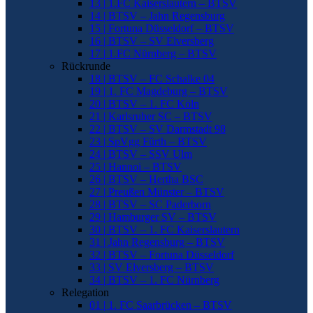
13 | 1.FC Kaiserslautern – BTSV
14 | BTSV – Jahn Regensburg
15 | Fortuna Düsseldorf – BTSV
16 | BTSV – SV Elversberg
17 | 1.FC Nürnberg – BTSV
Rückrunde
18 | BTSV – FC Schalke 04
19 | 1. FC Magdeburg – BTSV
20 | BTSV – 1. FC Köln
21 | Karlsruher SC – BTSV
22 | BTSV – SV Darmstadt 98
23 | SpVgg Fürth – BTSV
24 | BTSV – SSV Ulm
25 | Hannoi – BTSV
26 | BTSV – Hertha BSC
27 | Preußen Münster – BTSV
28 | BTSV – SC Paderborn
29 | Hamburger SV – BTSV
30 | BTSV – 1. FC Kaiserslautern
31 | Jahn Regensburg – BTSV
32 | BTSV – Fortuna Düsseldorf
33 | SV Elversberg – BTSV
34 | BTSV – 1. FC Nürnberg
Relegation
01 | 1. FC Saarbrücken – BTSV