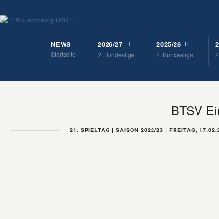
NEWS
2026/27
2025/26
2
Startseite
2. Bundesliga
2. Bundesliga
2
BTSV Ein
21. SPIELTAG | SAISON 2022/23 | FREITAG, 17.02