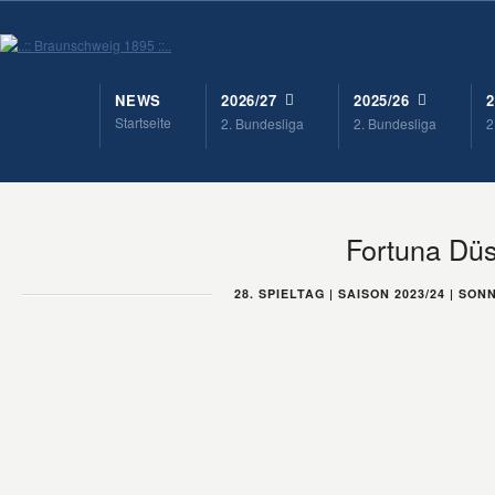
NEWS
2026/27
2025/26
2
Startseite
2. Bundesliga
2. Bundesliga
2
Fortuna Düs
28. SPIELTAG | SAISON 2023/24 | SONN