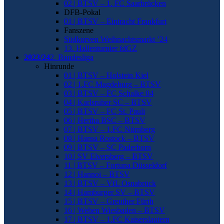
02 | BTSV – 1. FC Saarbrücken
DFB-Pokal
01 | BTSV – Eintracht Frankfurt
Fanszene
Südkurven Weihnachtsmarkt ’24
13. Hallenturnier fdGZ
2023/24
2. Bundesliga
Hinrunde
01 | BTSV – Holstein Kiel
02 | 1.FC Magdeburg – BTSV
03 | BTSV – FC Schalke 04
04 | Karlsruher SC – BTSV
05 | BTSV – FC St. Pauli
06 | Hertha BSC – BTSV
07 | BTSV – 1.FC Nürnberg
08 | Hansa Rostock – BTSV
09 | BTSV – SC Paderborn
10 | SV Elversberg – BTSV
11 | BTSV – Fortuna Düsseldorf
12 | Hannoi – BTSV
13 | BTSV – VfL Osnabrück
14 | Hamburger SV – BTSV
15 | BTSV – Greuther Fürth
16 | Wehen Wiesbaden – BTSV
17 | BTSV – 1.FC Kaiserslautern