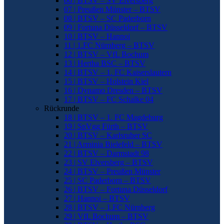
06 | BTSV – SV Elversberg
07 | Preußen Münster – BTSV
08 | BTSV – SC Paderborn
09 | Fortuna Düsseldorf – BTSV
10 | BTSV – Hannoi
11 | 1.FC Nürnberg – BTSV
12 | BTSV – VfL Bochum
13 | Hertha BSC – BTSV
14 | BTSV – 1. FC Kaiserslautern
15 | BTSV – Holstein Kiel
16 | Dynamo Dresden – BTSV
17 | BTSV – FC Schalke 04
Rückrunde
18 | BTSV – 1. FC Magdeburg
19 | SpVgg Fürth – BTSV
20 | BTSV – Karlsruher SC
21 | Arminia Bielefeld – BTSV
22 | BTSV – Darmstadt 98
23 | SV Elversberg – BTSV
24 | BTSV – Preußen Münster
25 | SC Paderborn – BTSV
26 | BTSV – Fortuna Düsseldorf
27 | Hannoi – BTSV
28 | BTSV – 1.FC Nürnberg
29 | VfL Bochum – BTSV