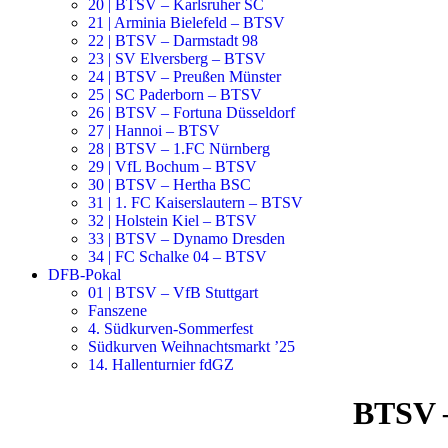
20 | BTSV – Karlsruher SC
21 | Arminia Bielefeld – BTSV
22 | BTSV – Darmstadt 98
23 | SV Elversberg – BTSV
24 | BTSV – Preußen Münster
25 | SC Paderborn – BTSV
26 | BTSV – Fortuna Düsseldorf
27 | Hannoi – BTSV
28 | BTSV – 1.FC Nürnberg
29 | VfL Bochum – BTSV
30 | BTSV – Hertha BSC
31 | 1. FC Kaiserslautern – BTSV
32 | Holstein Kiel – BTSV
33 | BTSV – Dynamo Dresden
34 | FC Schalke 04 – BTSV
DFB-Pokal
01 | BTSV – VfB Stuttgart
Fanszene
4. Südkurven-Sommerfest
Südkurven Weihnachtsmarkt ’25
14. Hallenturnier fdGZ
BTSV 