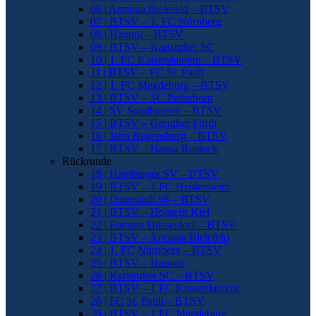
06 | Arminia Bielefeld – BTSV
07 | BTSV – 1. FC Nürnberg
08 | Hannoi – BTSV
09 | BTSV – Karlsruher SC
10 | 1. FC Kaiserslautern – BTSV
11 | BTSV – FC St. Pauli
12 | 1. FC Magdeburg – BTSV
13 | BTSV – SC Paderborn
14 | SV Sandhausen – BTSV
15 | BTSV – Greuther Fürth
16 | Jahn Regensburg – BTSV
17 | BTSV – Hansa Rostock
Rückrunde
18 | Hamburger SV – BTSV
19 | BTSV – 1.FC Heidenheim
20 | Darmstadt 98 – BTSV
21 | BTSV – Holstein Kiel
22 | Fortuna Düsseldorf – BTSV
23 | BTSV – Arminia Bielefeld
24 | 1. FC Nürnberg – BTSV
25 | BTSV – Hannoi
26 | Karlsruher SC – BTSV
27 | BTSV – 1.FC Kaiserslautern
28 | FC St. Pauli – BTSV
29 | BTSV – 1.FC Magdeburg