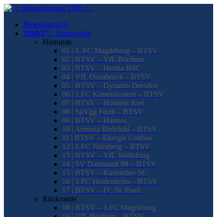
News
Startseite
2026/27
2. Bundesliga
Hinrunde
01 | 1. FC Magdeburg – BTSV
02 | BTSV – VfL Bochum
03 | BTSV – Hertha BSC
04 | VfL Osnabrück – BTSV
05 | BTSV – Dynamo Dresden
06 | 1.FC Kaiserslautern – BTSV
07 | BTSV – Holstein Kiel
08 | SpVgg Fürth – BTSV
09 | BTSV – Hannoi
10 | Arminia Bielefeld – BTSV
11 | BTSV – Energie Cottbus
12 | 1.FC Nürnberg – BTSV
13 | BTSV – VfL Wolfsburg
14 | SV Darmstadt 98 – BTSV
15 | BTSV – Karlsruher SC
16 | 1.FC Heidenheim – BTSV
17 | BTSV – FC St. Pauli
Rückrunde
18 | BTSV – 1.FC Magdeburg
19 | VfL Bochum – BTSV