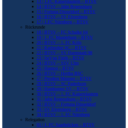
13 | 1.FC Kaiserslautern – BTSV
14 | BTSV – Jahn Regensburg
15 | Fortuna Düsseldorf – BTSV
16 | BTSV – SV Elversberg
17 | 1.FC Nürnberg – BTSV
Rückrunde
18 | BTSV – FC Schalke 04
19 | 1. FC Magdeburg – BTSV
20 | BTSV – 1. FC Köln
21 | Karlsruher SC – BTSV
22 | BTSV – SV Darmstadt 98
23 | SpVgg Fürth – BTSV
24 | BTSV – SSV Ulm
25 | Hannoi – BTSV
26 | BTSV – Hertha BSC
27 | Preußen Münster – BTSV
28 | BTSV – SC Paderborn
29 | Hamburger SV – BTSV
30 | BTSV – 1. FC Kaiserslautern
31 | Jahn Regensburg – BTSV
32 | BTSV – Fortuna Düsseldorf
33 | SV Elversberg – BTSV
34 | BTSV – 1. FC Nürnberg
Relegation
01 | 1. FC Saarbrücken – BTSV