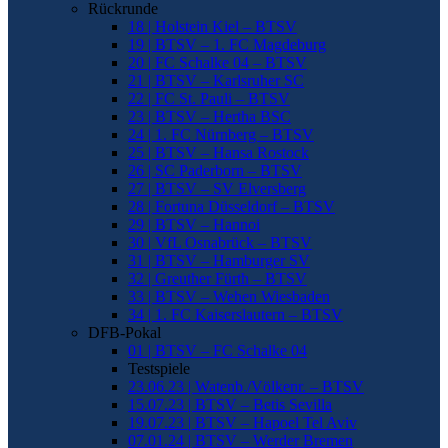
Rückrunde
18 | Holstein Kiel – BTSV
19 | BTSV – 1. FC Magdeburg
20 | FC Schalke 04 – BTSV
21 | BTSV – Karlsruher SC
22 | FC St. Pauli – BTSV
23 | BTSV – Hertha BSC
24 | 1. FC Nürnberg – BTSV
25 | BTSV – Hansa Rostock
26 | SC Paderborn – BTSV
27 | BTSV – SV Elversberg
28 | Fortuna Düsseldorf – BTSV
29 | BTSV – Hannoi
30 | VfL Osnabrück – BTSV
31 | BTSV – Hamburger SV
32 | Greuther Fürth – BTSV
33 | BTSV – Wehen Wiesbaden
34 | 1. FC Kaiserslautern – BTSV
DFB-Pokal
01 | BTSV – FC Schalke 04
Testspiele
23.06.23 | Watenb./Völkenr. – BTSV
15.07.23 | BTSV – Betis Sevilla
19.07.23 | BTSV – Hapoel Tel Aviv
07.01.24 | BTSV – Werder Bremen