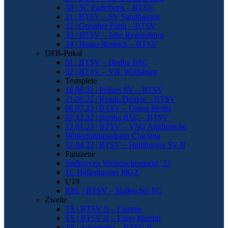
30 | SC Paderborn – BTSV
31 | BTSV – SV Sandhausen
32 | Greuther Fürth – BTSV
33 | BTSV – Jahn Regensburg
34 | Hansa Rostock – BTSV
DFB-Pokal
01 | BTSV – Hertha BSC
02 | BTSV – VfL Wolfsburg
Testspiele
18.06.22 | Polizei SV – BTSV
21.06.22 | Remli./Denkte – BTSV
06.07.22 | BTSV – Union Berlin
07.12.22 | Hertha BSC – BTSV
12.01.23 | BTSV – VSG Altglienicke
Wintertrainingslager Chiclana
12.04.23 | BTSV – Hamburger SV II
Fanszene
Südkurven Weihnachtsmarkt ’22
11. Hallenturnier fdGZ
U19
REL | BTSV – Hallescher FC
Zweite
TS | BTSV II – Lamme
TS | BTSV II – Lupo-Martini
TS | Adersheim – BTSV II