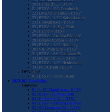
20 | Hertha BSC – BTSV
21 | BTSV – VfL Osnabrück
22 | Dynamo Dresden – BTSV
23 | BTSV – 1.FC Kaiserslautern
24 | Holstein Kiel – BTSV
25 | BTSV – SpVgg Fürth
26 | Hannoi – BTSV
27 | BTSV – Arminia Bielefeld
28 | Energie Cottbus – BTSV
29 | BTSV – 1.FC Nürnberg
30 | VfL Wolfsburg – BTSV
31 | BTSV – SV Darmstadt 98
32 | Karlsruher SC – BTSV
33 | BTSV – 1.FC Heidenheim
34 | FC St. Pauli – BTSV
DFB-Pokal
01 | BTSV – Union Berlin
2025/26
2. Bundesliga
Hinrunde
01 | 1. FC Magdeburg – BTSV
02 | BTSV – SpVgg Fürth
03 | Karlsruher SC – BTSV
04 | BTSV – Arminia Bielefeld
05 | SV Darmstadt 98 – BTSV