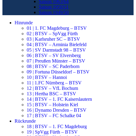
Saison 1963/64
Saison 1950/51
Saison 1949/50
Hinrunde
01 | 1. FC Magdeburg – BTSV
02 | BTSV – SpVgg Fürth
03 | Karlsruher SC – BTSV
04 | BTSV – Arminia Bielefeld
05 | SV Darmstadt 98 – BTSV
06 | BTSV – SV Elversberg
07 | Preußen Münster – BTSV
08 | BTSV – SC Paderborn
09 | Fortuna Düsseldorf – BTSV
10 | BTSV – Hannoi
11 | 1.FC Nürnberg – BTSV
12 | BTSV – VfL Bochum
13 | Hertha BSC – BTSV
14 | BTSV – 1. FC Kaiserslautern
15 | BTSV – Holstein Kiel
16 | Dynamo Dresden – BTSV
17 | BTSV – FC Schalke 04
Rückrunde
18 | BTSV – 1. FC Magdeburg
19 | SpVgg Fürth – BTSV