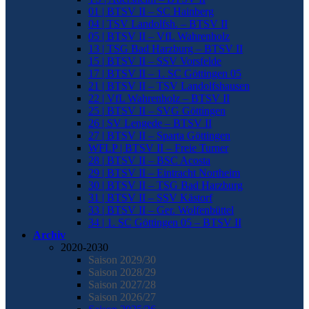
01 | BTSV II – SC Hainberg
04 | TSV Landolfsh. – BTSV II
05 | BTSV II – VfL Wahrenholz
13 | TSG Bad Harzburg – BTSV II
15 | BTSV II – SSV Vorsfelde
17 | BTSV II – 1. SC Göttingen 05
21 | BTSV II – TSV Landolfshausen
22 | VfL Wahrenholz – BTSV II
25 | BTSV II – SVG Göttingen
26 | SV Lengede – BTSV II
27 | BTSV II – Sparta Göttingen
WFLP | BTSV II – Freie Turner
28 | BTSV II – BSC Acosta
29 | BTSV II – Eintracht Northeim
30 | BTSV II – TSG Bad Harzburg
31 | BTSV II – SSV Kästorf
33 | BTSV II – Ger. Wolfenbüttel
34 | 1. SC Göttingen 05 – BTSV II
Archiv
2020-2030
Saison 2029/30
Saison 2028/29
Saison 2027/28
Saison 2026/27