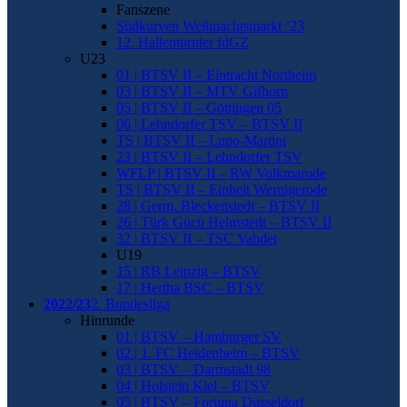
Fanszene
Südkurven Weihnachtsmarkt ’23
12. Hallenturnier fdGZ
U23
01 | BTSV II – Eintracht Northeim
03 | BTSV II – MTV Gifhorn
05 | BTSV II – Göttingen 05
06 | Lehndorfer TSV – BTSV II
TS | BTSV II – Lupo-Martini
23 | BTSV II – Lehndorfer TSV
WFLP | BTSV II – RW Volkmarode
TS | BTSV II – Einheit Wernigerode
28 | Germ. Bleckenstedt – BTSV II
26 | Türk Gücü Helmstedt – BTSV II
32 | BTSV II – TSC Vahdet
U19
15 | RB Leipzig – BTSV
17 | Hertha BSC – BTSV
2022/23
2. Bundesliga
Hinrunde
01 | BTSV – Hamburger SV
02 | 1. FC Heidenheim – BTSV
03 | BTSV – Darmstadt 98
04 | Holstein Kiel – BTSV
05 | BTSV – Fortuna Düsseldorf