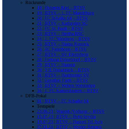
Rückrunde
18 | Holstein Kiel – BTSV
19 | BTSV – 1. FC Magdeburg
20 | FC Schalke 04 – BTSV
21 | BTSV – Karlsruher SC
22 | FC St. Pauli – BTSV
23 | BTSV – Hertha BSC
24 | 1. FC Nürnberg – BTSV
25 | BTSV – Hansa Rostock
26 | SC Paderborn – BTSV
27 | BTSV – SV Elversberg
28 | Fortuna Düsseldorf – BTSV
29 | BTSV – Hannoi
30 | VfL Osnabrück – BTSV
31 | BTSV – Hamburger SV
32 | Greuther Fürth – BTSV
33 | BTSV – Wehen Wiesbaden
34 | 1. FC Kaiserslautern – BTSV
DFB-Pokal
01 | BTSV – FC Schalke 04
Testspiele
23.06.23 | Watenb./Völkenr. – BTSV
15.07.23 | BTSV – Betis Sevilla
19.07.23 | BTSV – Hapoel Tel Aviv
07.01.24 | BTSV – Werder Bremen