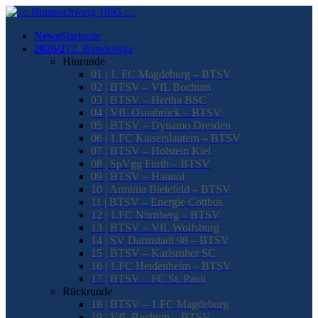
News
Startseite
2026/27
2. Bundesliga
Hinrunde
01 | 1. FC Magdeburg – BTSV
02 | BTSV – VfL Bochum
03 | BTSV – Hertha BSC
04 | VfL Osnabrück – BTSV
05 | BTSV – Dynamo Dresden
06 | 1.FC Kaiserslautern – BTSV
07 | BTSV – Holstein Kiel
08 | SpVgg Fürth – BTSV
09 | BTSV – Hannoi
10 | Arminia Bielefeld – BTSV
11 | BTSV – Energie Cottbus
12 | 1.FC Nürnberg – BTSV
13 | BTSV – VfL Wolfsburg
14 | SV Darmstadt 98 – BTSV
15 | BTSV – Karlsruher SC
16 | 1.FC Heidenheim – BTSV
17 | BTSV – FC St. Pauli
Rückrunde
18 | BTSV – 1.FC Magdeburg
19 | VfL Bochum – BTSV