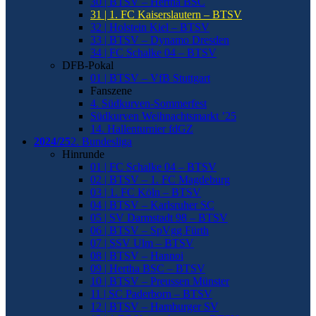
30 | BTSV – Hertha BSC
31 | 1. FC Kaiserslautern – BTSV
32 | Holstein Kiel – BTSV
33 | BTSV – Dynamo Dresden
34 | FC Schalke 04 – BTSV
DFB-Pokal
01 | BTSV – VfB Stuttgart
Fanszene
4. Südkurven-Sommerfest
Südkurven Weihnachtsmarkt ’25
14. Hallenturnier fdGZ
2024/25
2. Bundesliga
Hinrunde
01 | FC Schalke 04 – BTSV
02 | BTSV – 1. FC Magdeburg
03 | 1. FC Köln – BTSV
04 | BTSV – Karlsruher SC
05 | SV Darmstadt 98 – BTSV
06 | BTSV – SpVgg Fürth
07 | SSV Ulm – BTSV
08 | BTSV – Hannoi
09 | Hertha BSC – BTSV
10 | BTSV – Preussen Münster
11 | SC Paderborn – BTSV
12 | BTSV – Hamburger SV