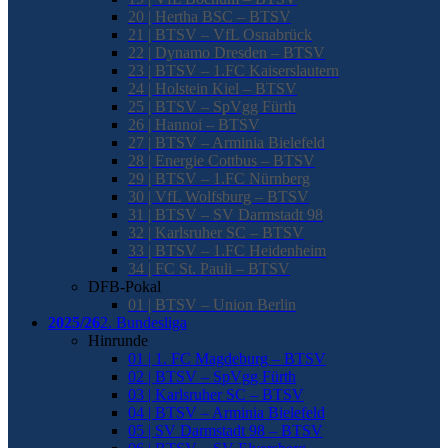
20 | Hertha BSC – BTSV
21 | BTSV – VfL Osnabrück
22 | Dynamo Dresden – BTSV
23 | BTSV – 1.FC Kaiserslautern
24 | Holstein Kiel – BTSV
25 | BTSV – SpVgg Fürth
26 | Hannoi – BTSV
27 | BTSV – Arminia Bielefeld
28 | Energie Cottbus – BTSV
29 | BTSV – 1.FC Nürnberg
30 | VfL Wolfsburg – BTSV
31 | BTSV – SV Darmstadt 98
32 | Karlsruher SC – BTSV
33 | BTSV – 1.FC Heidenheim
34 | FC St. Pauli – BTSV
DFB-Pokal
01 | BTSV – Union Berlin
2025/26
2. Bundesliga
Hinrunde
01 | 1. FC Magdeburg – BTSV
02 | BTSV – SpVgg Fürth
03 | Karlsruher SC – BTSV
04 | BTSV – Arminia Bielefeld
05 | SV Darmstadt 98 – BTSV