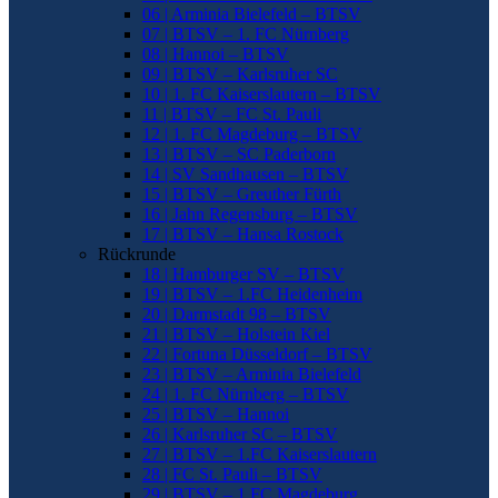
06 | Arminia Bielefeld – BTSV
07 | BTSV – 1. FC Nürnberg
08 | Hannoi – BTSV
09 | BTSV – Karlsruher SC
10 | 1. FC Kaiserslautern – BTSV
11 | BTSV – FC St. Pauli
12 | 1. FC Magdeburg – BTSV
13 | BTSV – SC Paderborn
14 | SV Sandhausen – BTSV
15 | BTSV – Greuther Fürth
16 | Jahn Regensburg – BTSV
17 | BTSV – Hansa Rostock
Rückrunde
18 | Hamburger SV – BTSV
19 | BTSV – 1.FC Heidenheim
20 | Darmstadt 98 – BTSV
21 | BTSV – Holstein Kiel
22 | Fortuna Düsseldorf – BTSV
23 | BTSV – Arminia Bielefeld
24 | 1. FC Nürnberg – BTSV
25 | BTSV – Hannoi
26 | Karlsruher SC – BTSV
27 | BTSV – 1.FC Kaiserslautern
28 | FC St. Pauli – BTSV
29 | BTSV – 1.FC Magdeburg