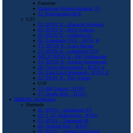
Fanszene
Südkurven Weihnachtsmarkt ’23
12. Hallenturnier fdGZ
U23
01 | BTSV II – Eintracht Northeim
03 | BTSV II – MTV Gifhorn
05 | BTSV II – Göttingen 05
06 | Lehndorfer TSV – BTSV II
TS | BTSV II – Lupo-Martini
23 | BTSV II – Lehndorfer TSV
WFLP | BTSV II – RW Volkmarode
TS | BTSV II – Einheit Wernigerode
28 | Germ. Bleckenstedt – BTSV II
26 | Türk Gücü Helmstedt – BTSV II
32 | BTSV II – TSC Vahdet
U19
15 | RB Leipzig – BTSV
17 | Hertha BSC – BTSV
2022/23
2. Bundesliga
Hinrunde
01 | BTSV – Hamburger SV
02 | 1. FC Heidenheim – BTSV
03 | BTSV – Darmstadt 98
04 | Holstein Kiel – BTSV
05 | BTSV – Fortuna Düsseldorf