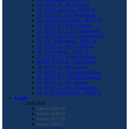
01 | BTSV II – SC Hainberg
04 | TSV Landolfsh. – BTSV II
05 | BTSV II – VfL Wahrenholz
13 | TSG Bad Harzburg – BTSV II
15 | BTSV II – SSV Vorsfelde
17 | BTSV II – 1. SC Göttingen 05
21 | BTSV II – TSV Landolfshausen
22 | VfL Wahrenholz – BTSV II
25 | BTSV II – SVG Göttingen
26 | SV Lengede – BTSV II
27 | BTSV II – Sparta Göttingen
WFLP | BTSV II – Freie Turner
28 | BTSV II – BSC Acosta
29 | BTSV II – Eintracht Northeim
30 | BTSV II – TSG Bad Harzburg
31 | BTSV II – SSV Kästorf
33 | BTSV II – Ger. Wolfenbüttel
34 | 1. SC Göttingen 05 – BTSV II
Archiv
2020-2030
Saison 2029/30
Saison 2028/29
Saison 2027/28
Saison 2026/27