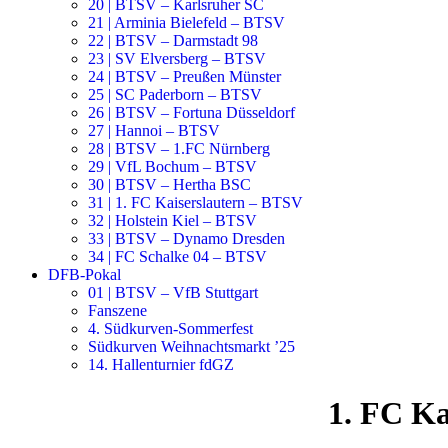
20 | BTSV – Karlsruher SC
21 | Arminia Bielefeld – BTSV
22 | BTSV – Darmstadt 98
23 | SV Elversberg – BTSV
24 | BTSV – Preußen Münster
25 | SC Paderborn – BTSV
26 | BTSV – Fortuna Düsseldorf
27 | Hannoi – BTSV
28 | BTSV – 1.FC Nürnberg
29 | VfL Bochum – BTSV
30 | BTSV – Hertha BSC
31 | 1. FC Kaiserslautern – BTSV
32 | Holstein Kiel – BTSV
33 | BTSV – Dynamo Dresden
34 | FC Schalke 04 – BTSV
DFB-Pokal
01 | BTSV – VfB Stuttgart
Fanszene
4. Südkurven-Sommerfest
Südkurven Weihnachtsmarkt ’25
14. Hallenturnier fdGZ
1. FC Ka