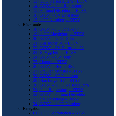
13 | 1.FC Kaiserslautern – BTSV
14 | BTSV – Jahn Regensburg
15 | Fortuna Düsseldorf – BTSV
16 | BTSV – SV Elversberg
17 | 1.FC Nürnberg – BTSV
Rückrunde
18 | BTSV – FC Schalke 04
19 | 1. FC Magdeburg – BTSV
20 | BTSV – 1. FC Köln
21 | Karlsruher SC – BTSV
22 | BTSV – SV Darmstadt 98
23 | SpVgg Fürth – BTSV
24 | BTSV – SSV Ulm
25 | Hannoi – BTSV
26 | BTSV – Hertha BSC
27 | Preußen Münster – BTSV
28 | BTSV – SC Paderborn
29 | Hamburger SV – BTSV
30 | BTSV – 1. FC Kaiserslautern
31 | Jahn Regensburg – BTSV
32 | BTSV – Fortuna Düsseldorf
33 | SV Elversberg – BTSV
34 | BTSV – 1. FC Nürnberg
Relegation
01 | 1. FC Saarbrücken – BTSV