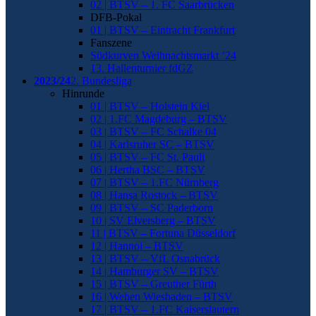
02 | BTSV – 1. FC Saarbrücken
DFB-Pokal
01 | BTSV – Eintracht Frankfurt
Fanszene
Südkurven Weihnachtsmarkt ’24
13. Hallenturnier fdGZ
2023/24
2. Bundesliga
Hinrunde
01 | BTSV – Holstein Kiel
02 | 1.FC Magdeburg – BTSV
03 | BTSV – FC Schalke 04
04 | Karlsruher SC – BTSV
05 | BTSV – FC St. Pauli
06 | Hertha BSC – BTSV
07 | BTSV – 1.FC Nürnberg
08 | Hansa Rostock – BTSV
09 | BTSV – SC Paderborn
10 | SV Elversberg – BTSV
11 | BTSV – Fortuna Düsseldorf
12 | Hannoi – BTSV
13 | BTSV – VfL Osnabrück
14 | Hamburger SV – BTSV
15 | BTSV – Greuther Fürth
16 | Wehen Wiesbaden – BTSV
17 | BTSV – 1.FC Kaiserslautern