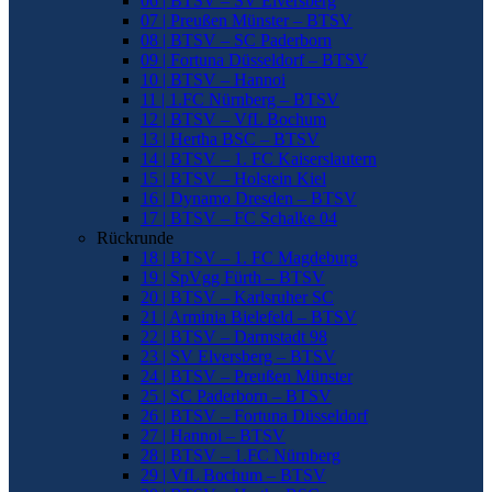
06 | BTSV – SV Elversberg
07 | Preußen Münster – BTSV
08 | BTSV – SC Paderborn
09 | Fortuna Düsseldorf – BTSV
10 | BTSV – Hannoi
11 | 1.FC Nürnberg – BTSV
12 | BTSV – VfL Bochum
13 | Hertha BSC – BTSV
14 | BTSV – 1. FC Kaiserslautern
15 | BTSV – Holstein Kiel
16 | Dynamo Dresden – BTSV
17 | BTSV – FC Schalke 04
Rückrunde
18 | BTSV – 1. FC Magdeburg
19 | SpVgg Fürth – BTSV
20 | BTSV – Karlsruher SC
21 | Arminia Bielefeld – BTSV
22 | BTSV – Darmstadt 98
23 | SV Elversberg – BTSV
24 | BTSV – Preußen Münster
25 | SC Paderborn – BTSV
26 | BTSV – Fortuna Düsseldorf
27 | Hannoi – BTSV
28 | BTSV – 1.FC Nürnberg
29 | VfL Bochum – BTSV