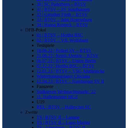
30 | SC Paderborn – BTSV
31 | BTSV – SV Sandhausen
32 | Greuther Fürth – BTSV
33 | BTSV – Jahn Regensburg
34 | Hansa Rostock – BTSV
DFB-Pokal
01 | BTSV – Hertha BSC
02 | BTSV – VfL Wolfsburg
Testspiele
18.06.22 | Polizei SV – BTSV
21.06.22 | Remli./Denkte – BTSV
06.07.22 | BTSV – Union Berlin
07.12.22 | Hertha BSC – BTSV
12.01.23 | BTSV – VSG Altglienicke
Wintertrainingslager Chiclana
12.04.23 | BTSV – Hamburger SV II
Fanszene
Südkurven Weihnachtsmarkt ’22
11. Hallenturnier fdGZ
U19
REL | BTSV – Hallescher FC
Zweite
TS | BTSV II – Lamme
TS | BTSV II – Lupo-Martini
TS | Adersheim – BTSV II