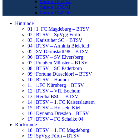
Saison 1963/64
Saison 1950/51
Saison 1949/50
Hinrunde
01 | 1. FC Magdeburg – BTSV
02 | BTSV – SpVgg Fürth
03 | Karlsruher SC – BTSV
04 | BTSV – Arminia Bielefeld
05 | SV Darmstadt 98 – BTSV
06 | BTSV – SV Elversberg
07 | Preußen Münster – BTSV
08 | BTSV – SC Paderborn
09 | Fortuna Düsseldorf – BTSV
10 | BTSV – Hannoi
11 | 1.FC Nürnberg – BTSV
12 | BTSV – VfL Bochum
13 | Hertha BSC – BTSV
14 | BTSV – 1. FC Kaiserslautern
15 | BTSV – Holstein Kiel
16 | Dynamo Dresden – BTSV
17 | BTSV – FC Schalke 04
Rückrunde
18 | BTSV – 1. FC Magdeburg
19 | SpVgg Fürth – BTSV