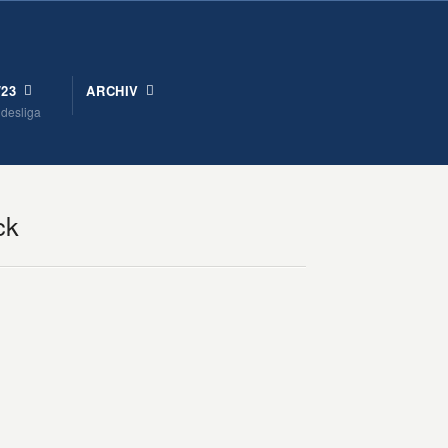
/23
ARCHIV
ndesliga
ck