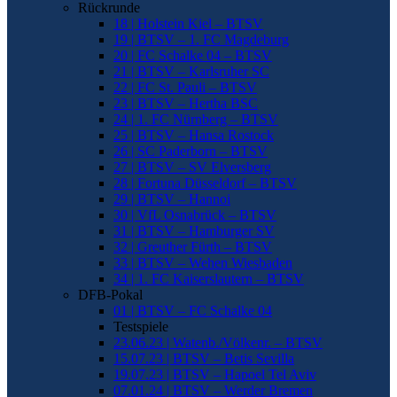
Rückrunde
18 | Holstein Kiel – BTSV
19 | BTSV – 1. FC Magdeburg
20 | FC Schalke 04 – BTSV
21 | BTSV – Karlsruher SC
22 | FC St. Pauli – BTSV
23 | BTSV – Hertha BSC
24 | 1. FC Nürnberg – BTSV
25 | BTSV – Hansa Rostock
26 | SC Paderborn – BTSV
27 | BTSV – SV Elversberg
28 | Fortuna Düsseldorf – BTSV
29 | BTSV – Hannoi
30 | VfL Osnabrück – BTSV
31 | BTSV – Hamburger SV
32 | Greuther Fürth – BTSV
33 | BTSV – Wehen Wiesbaden
34 | 1. FC Kaiserslautern – BTSV
DFB-Pokal
01 | BTSV – FC Schalke 04
Testspiele
23.06.23 | Watenb./Völkenr. – BTSV
15.07.23 | BTSV – Betis Sevilla
19.07.23 | BTSV – Hapoel Tel Aviv
07.01.24 | BTSV – Werder Bremen