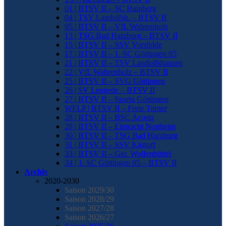
01 | BTSV II – SC Hainberg
04 | TSV Landolfsh. – BTSV II
05 | BTSV II – VfL Wahrenholz
13 | TSG Bad Harzburg – BTSV II
15 | BTSV II – SSV Vorsfelde
17 | BTSV II – 1. SC Göttingen 05
21 | BTSV II – TSV Landolfshausen
22 | VfL Wahrenholz – BTSV II
25 | BTSV II – SVG Göttingen
26 | SV Lengede – BTSV II
27 | BTSV II – Sparta Göttingen
WFLP | BTSV II – Freie Turner
28 | BTSV II – BSC Acosta
29 | BTSV II – Eintracht Northeim
30 | BTSV II – TSG Bad Harzburg
31 | BTSV II – SSV Kästorf
33 | BTSV II – Ger. Wolfenbüttel
34 | 1. SC Göttingen 05 – BTSV II
Archiv
2020-2030
Saison 2029/30
Saison 2028/29
Saison 2027/28
Saison 2026/27