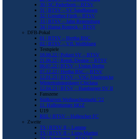
30 | SC Paderborn – BTSV
31 | BTSV – SV Sandhausen
32 | Greuther Fürth – BTSV
33 | BTSV – Jahn Regensburg
34 | Hansa Rostock – BTSV
DFB-Pokal
01 | BTSV – Hertha BSC
02 | BTSV – VfL Wolfsburg
Testspiele
18.06.22 | Polizei SV – BTSV
21.06.22 | Remli./Denkte – BTSV
06.07.22 | BTSV – Union Berlin
07.12.22 | Hertha BSC – BTSV
12.01.23 | BTSV – VSG Altglienicke
Wintertrainingslager Chiclana
12.04.23 | BTSV – Hamburger SV II
Fanszene
Südkurven Weihnachtsmarkt ’22
11. Hallenturnier fdGZ
U19
REL | BTSV – Hallescher FC
Zweite
TS | BTSV II – Lamme
TS | BTSV II – Lupo-Martini
TS | Adersheim – BTSV II