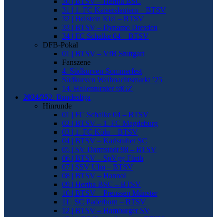
30 | BTSV – Hertha BSC
31 | 1. FC Kaiserslautern – BTSV
32 | Holstein Kiel – BTSV
33 | BTSV – Dynamo Dresden
34 | FC Schalke 04 – BTSV
DFB-Pokal
01 | BTSV – VfB Stuttgart
Fanszene
4. Südkurven-Sommerfest
Südkurven Weihnachtsmarkt ’25
14. Hallenturnier fdGZ
2024/25
2. Bundesliga
Hinrunde
01 | FC Schalke 04 – BTSV
02 | BTSV – 1. FC Magdeburg
03 | 1. FC Köln – BTSV
04 | BTSV – Karlsruher SC
05 | SV Darmstadt 98 – BTSV
06 | BTSV – SpVgg Fürth
07 | SSV Ulm – BTSV
08 | BTSV – Hannoi
09 | Hertha BSC – BTSV
10 | BTSV – Preussen Münster
11 | SC Paderborn – BTSV
12 | BTSV – Hamburger SV