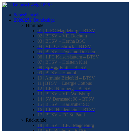
News
Startseite
2026/27
2. Bundesliga
Hinrunde
01 | 1. FC Magdeburg – BTSV
02 | BTSV – VfL Bochum
03 | BTSV – Hertha BSC
04 | VfL Osnabrück – BTSV
05 | BTSV – Dynamo Dresden
06 | 1.FC Kaiserslautern – BTSV
07 | BTSV – Holstein Kiel
08 | SpVgg Fürth – BTSV
09 | BTSV – Hannoi
10 | Arminia Bielefeld – BTSV
11 | BTSV – Energie Cottbus
12 | 1.FC Nürnberg – BTSV
13 | BTSV – VfL Wolfsburg
14 | SV Darmstadt 98 – BTSV
15 | BTSV – Karlsruher SC
16 | 1.FC Heidenheim – BTSV
17 | BTSV – FC St. Pauli
Rückrunde
18 | BTSV – 1.FC Magdeburg
19 | VfL Bochum – BTSV