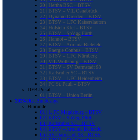
20 | Hertha BSC – BTSV
21 | BTSV – VfL Osnabrück
22 | Dynamo Dresden – BTSV
23 | BTSV – 1.FC Kaiserslautern
24 | Holstein Kiel – BTSV
25 | BTSV – SpVgg Fürth
26 | Hannoi – BTSV
27 | BTSV – Arminia Bielefeld
28 | Energie Cottbus – BTSV
29 | BTSV – 1.FC Nürnberg
30 | VfL Wolfsburg – BTSV
31 | BTSV – SV Darmstadt 98
32 | Karlsruher SC – BTSV
33 | BTSV – 1.FC Heidenheim
34 | FC St. Pauli – BTSV
DFB-Pokal
01 | BTSV – Union Berlin
2025/26
2. Bundesliga
Hinrunde
01 | 1. FC Magdeburg – BTSV
02 | BTSV – SpVgg Fürth
03 | Karlsruher SC – BTSV
04 | BTSV – Arminia Bielefeld
05 | SV Darmstadt 98 – BTSV