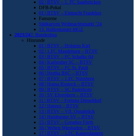
02 | BTSV – 1. FC Saarbrücken
DFB-Pokal
01 | BTSV – Eintracht Frankfurt
Fanszene
Südkurven Weihnachtsmarkt ’24
13. Hallenturnier fdGZ
2023/24
2. Bundesliga
Hinrunde
01 | BTSV – Holstein Kiel
02 | 1.FC Magdeburg – BTSV
03 | BTSV – FC Schalke 04
04 | Karlsruher SC – BTSV
05 | BTSV – FC St. Pauli
06 | Hertha BSC – BTSV
07 | BTSV – 1.FC Nürnberg
08 | Hansa Rostock – BTSV
09 | BTSV – SC Paderborn
10 | SV Elversberg – BTSV
11 | BTSV – Fortuna Düsseldorf
12 | Hannoi – BTSV
13 | BTSV – VfL Osnabrück
14 | Hamburger SV – BTSV
15 | BTSV – Greuther Fürth
16 | Wehen Wiesbaden – BTSV
17 | BTSV – 1.FC Kaiserslautern