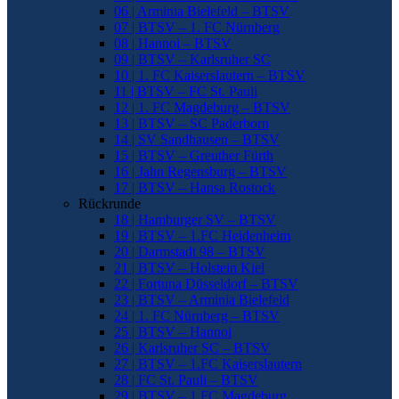
06 | Arminia Bielefeld – BTSV
07 | BTSV – 1. FC Nürnberg
08 | Hannoi – BTSV
09 | BTSV – Karlsruher SC
10 | 1. FC Kaiserslautern – BTSV
11 | BTSV – FC St. Pauli
12 | 1. FC Magdeburg – BTSV
13 | BTSV – SC Paderborn
14 | SV Sandhausen – BTSV
15 | BTSV – Greuther Fürth
16 | Jahn Regensburg – BTSV
17 | BTSV – Hansa Rostock
Rückrunde
18 | Hamburger SV – BTSV
19 | BTSV – 1.FC Heidenheim
20 | Darmstadt 98 – BTSV
21 | BTSV – Holstein Kiel
22 | Fortuna Düsseldorf – BTSV
23 | BTSV – Arminia Bielefeld
24 | 1. FC Nürnberg – BTSV
25 | BTSV – Hannoi
26 | Karlsruher SC – BTSV
27 | BTSV – 1.FC Kaiserslautern
28 | FC St. Pauli – BTSV
29 | BTSV – 1.FC Magdeburg