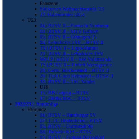
Fanszene
Südkurven Weihnachtsmarkt ’23
12. Hallenturnier fdGZ
U23
01 | BTSV II – Eintracht Northeim
03 | BTSV II – MTV Gifhorn
05 | BTSV II – Göttingen 05
06 | Lehndorfer TSV – BTSV II
TS | BTSV II – Lupo-Martini
23 | BTSV II – Lehndorfer TSV
WFLP | BTSV II – RW Volkmarode
TS | BTSV II – Einheit Wernigerode
28 | Germ. Bleckenstedt – BTSV II
26 | Türk Gücü Helmstedt – BTSV II
32 | BTSV II – TSC Vahdet
U19
15 | RB Leipzig – BTSV
17 | Hertha BSC – BTSV
2022/23
2. Bundesliga
Hinrunde
01 | BTSV – Hamburger SV
02 | 1. FC Heidenheim – BTSV
03 | BTSV – Darmstadt 98
04 | Holstein Kiel – BTSV
05 | BTSV – Fortuna Düsseldorf