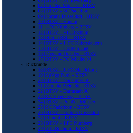
06 | BTSV – SV Elversberg
07 | Preußen Münster – BTSV
08 | BTSV – SC Paderborn
09 | Fortuna Düsseldorf – BTSV
10 | BTSV – Hannoi
11 | 1.FC Nürnberg – BTSV
12 | BTSV – VfL Bochum
13 | Hertha BSC – BTSV
14 | BTSV – 1. FC Kaiserslautern
15 | BTSV – Holstein Kiel
16 | Dynamo Dresden – BTSV
17 | BTSV – FC Schalke 04
Rückrunde
18 | BTSV – 1. FC Magdeburg
19 | SpVgg Fürth – BTSV
20 | BTSV – Karlsruher SC
21 | Arminia Bielefeld – BTSV
22 | BTSV – Darmstadt 98
23 | SV Elversberg – BTSV
24 | BTSV – Preußen Münster
25 | SC Paderborn – BTSV
26 | BTSV – Fortuna Düsseldorf
27 | Hannoi – BTSV
28 | BTSV – 1.FC Nürnberg
29 | VfL Bochum – BTSV