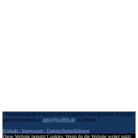
Verwendung der Fotos ist ohne Erlaubnis nicht gestattet. Anfragen
sind bei Interesse an
info@bs1895.de
zu richten.
Kontakt / Impressum
/ Datenschutzerklärung
Diese Website benutzt Cookies. Wenn du die Website weiter nutzt,