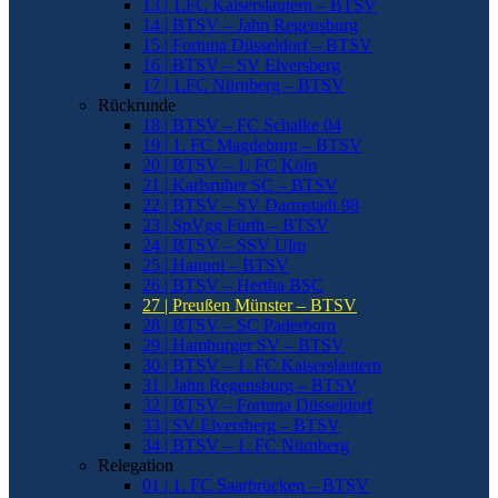
13 | 1.FC Kaiserslautern – BTSV
14 | BTSV – Jahn Regensburg
15 | Fortuna Düsseldorf – BTSV
16 | BTSV – SV Elversberg
17 | 1.FC Nürnberg – BTSV
Rückrunde
18 | BTSV – FC Schalke 04
19 | 1. FC Magdeburg – BTSV
20 | BTSV – 1. FC Köln
21 | Karlsruher SC – BTSV
22 | BTSV – SV Darmstadt 98
23 | SpVgg Fürth – BTSV
24 | BTSV – SSV Ulm
25 | Hannoi – BTSV
26 | BTSV – Hertha BSC
27 | Preußen Münster – BTSV
28 | BTSV – SC Paderborn
29 | Hamburger SV – BTSV
30 | BTSV – 1. FC Kaiserslautern
31 | Jahn Regensburg – BTSV
32 | BTSV – Fortuna Düsseldorf
33 | SV Elversberg – BTSV
34 | BTSV – 1. FC Nürnberg
Relegation
01 | 1. FC Saarbrücken – BTSV