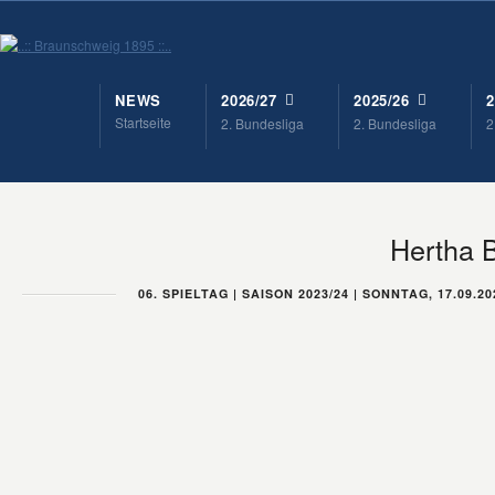
NEWS
2026/27
2025/26
2
Startseite
2. Bundesliga
2. Bundesliga
2
Hertha 
06. SPIELTAG | SAISON 2023/24 | SONNTAG, 17.09.2