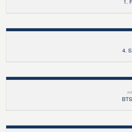
1. 
4. 
202
BTS