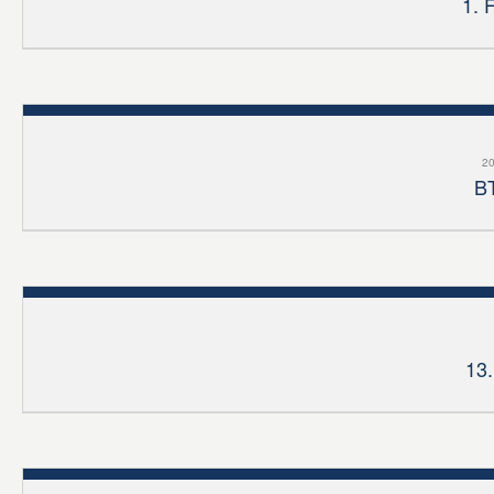
1. 
20
BT
13.