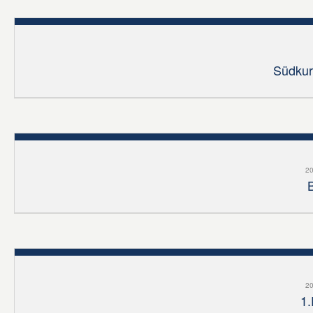
Südkur
20
20
1.