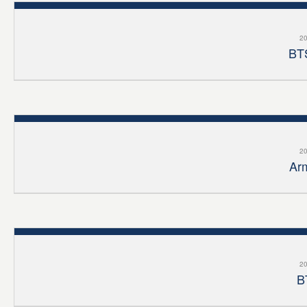
20
BTS
20
Arm
20
B