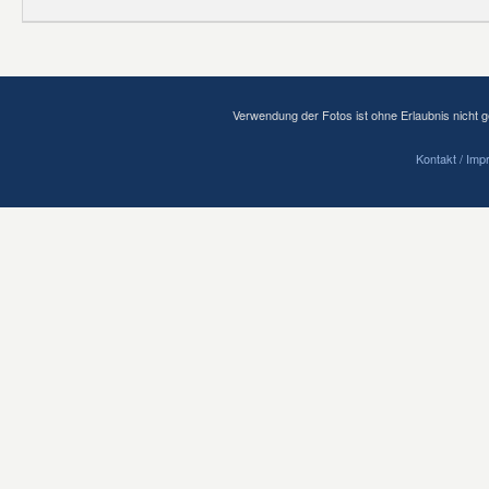
Verwendung der Fotos ist ohne Erlaubnis nicht ge
Kontakt / Im