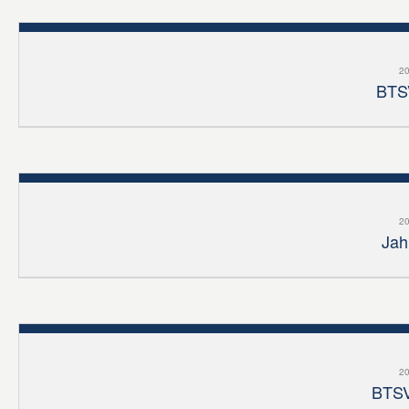
20
BTSV
20
Jah
20
BTSV