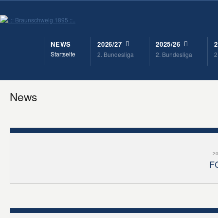
NEWS
2026/27
2025/26
2
Startseite
2. Bundesliga
2. Bundesliga
2
News
20
FC