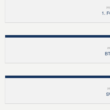
202
1. 
20
BT
20
S