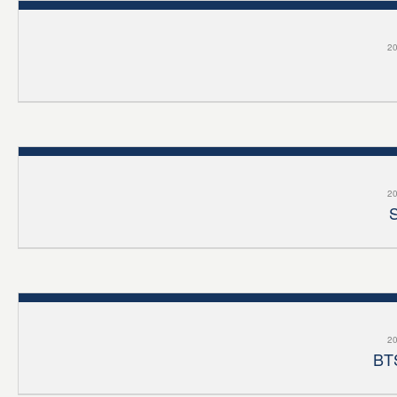
20
20
S
20
BTS