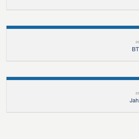
20
BT
20
Jah