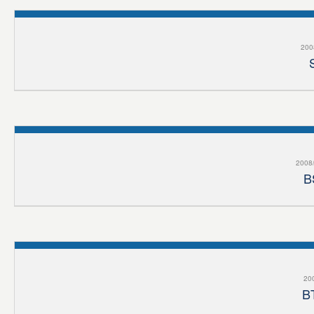
2008
2008/
B
200
B