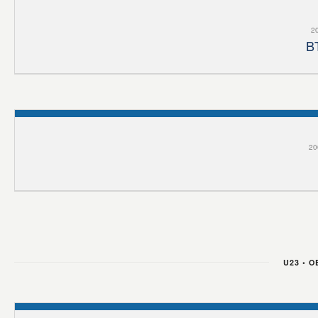
20
B
20
U23 • 