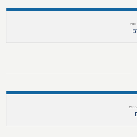
2008
B
2008/