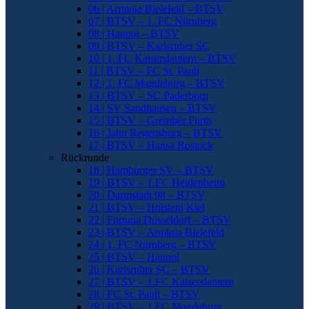
06 | Arminia Bielefeld – BTSV
07 | BTSV – 1. FC Nürnberg
08 | Hannoi – BTSV
09 | BTSV – Karlsruher SC
10 | 1. FC Kaiserslautern – BTSV
11 | BTSV – FC St. Pauli
12 | 1. FC Magdeburg – BTSV
13 | BTSV – SC Paderborn
14 | SV Sandhausen – BTSV
15 | BTSV – Greuther Fürth
16 | Jahn Regensburg – BTSV
17 | BTSV – Hansa Rostock
Rückrunde
18 | Hamburger SV – BTSV
19 | BTSV – 1.FC Heidenheim
20 | Darmstadt 98 – BTSV
21 | BTSV – Holstein Kiel
22 | Fortuna Düsseldorf – BTSV
23 | BTSV – Arminia Bielefeld
24 | 1. FC Nürnberg – BTSV
25 | BTSV – Hannoi
26 | Karlsruher SC – BTSV
27 | BTSV – 1.FC Kaiserslautern
28 | FC St. Pauli – BTSV
29 | BTSV – 1.FC Magdeburg