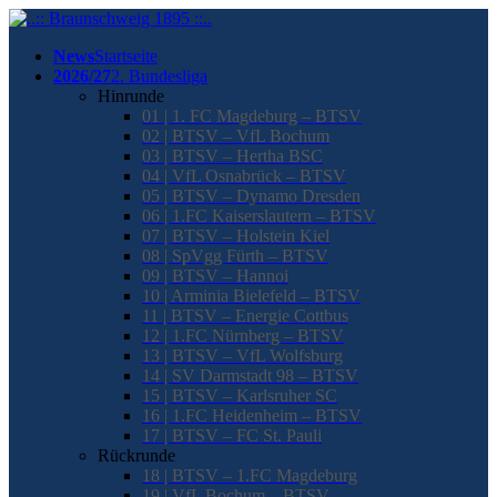
News
Startseite
2026/27
2. Bundesliga
Hinrunde
01 | 1. FC Magdeburg – BTSV
02 | BTSV – VfL Bochum
03 | BTSV – Hertha BSC
04 | VfL Osnabrück – BTSV
05 | BTSV – Dynamo Dresden
06 | 1.FC Kaiserslautern – BTSV
07 | BTSV – Holstein Kiel
08 | SpVgg Fürth – BTSV
09 | BTSV – Hannoi
10 | Arminia Bielefeld – BTSV
11 | BTSV – Energie Cottbus
12 | 1.FC Nürnberg – BTSV
13 | BTSV – VfL Wolfsburg
14 | SV Darmstadt 98 – BTSV
15 | BTSV – Karlsruher SC
16 | 1.FC Heidenheim – BTSV
17 | BTSV – FC St. Pauli
Rückrunde
18 | BTSV – 1.FC Magdeburg
19 | VfL Bochum – BTSV