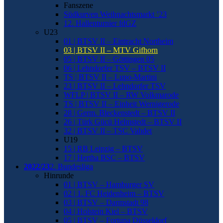
Fanszene
Südkurven Weihnachtsmarkt ’23
12. Hallenturnier fdGZ
U23
01 | BTSV II – Eintracht Northeim
03 | BTSV II – MTV Gifhorn
05 | BTSV II – Göttingen 05
06 | Lehndorfer TSV – BTSV II
TS | BTSV II – Lupo-Martini
23 | BTSV II – Lehndorfer TSV
WFLP | BTSV II – RW Volkmarode
TS | BTSV II – Einheit Wernigerode
28 | Germ. Bleckenstedt – BTSV II
26 | Türk Gücü Helmstedt – BTSV II
32 | BTSV II – TSC Vahdet
U19
15 | RB Leipzig – BTSV
17 | Hertha BSC – BTSV
2022/23
2. Bundesliga
Hinrunde
01 | BTSV – Hamburger SV
02 | 1. FC Heidenheim – BTSV
03 | BTSV – Darmstadt 98
04 | Holstein Kiel – BTSV
05 | BTSV – Fortuna Düsseldorf