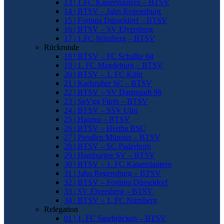
13 | 1.FC Kaiserslautern – BTSV
14 | BTSV – Jahn Regensburg
15 | Fortuna Düsseldorf – BTSV
16 | BTSV – SV Elversberg
17 | 1.FC Nürnberg – BTSV
Rückrunde
18 | BTSV – FC Schalke 04
19 | 1. FC Magdeburg – BTSV
20 | BTSV – 1. FC Köln
21 | Karlsruher SC – BTSV
22 | BTSV – SV Darmstadt 98
23 | SpVgg Fürth – BTSV
24 | BTSV – SSV Ulm
25 | Hannoi – BTSV
26 | BTSV – Hertha BSC
27 | Preußen Münster – BTSV
28 | BTSV – SC Paderborn
29 | Hamburger SV – BTSV
30 | BTSV – 1. FC Kaiserslautern
31 | Jahn Regensburg – BTSV
32 | BTSV – Fortuna Düsseldorf
33 | SV Elversberg – BTSV
34 | BTSV – 1. FC Nürnberg
Relegation
01 | 1. FC Saarbrücken – BTSV