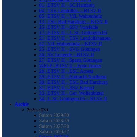
01 | BTSV II – SC Hainberg
04 | TSV Landolfsh. – BTSV II
05 | BTSV II – VfL Wahrenholz
13 | TSG Bad Harzburg – BTSV II
15 | BTSV II – SSV Vorsfelde
17 | BTSV II – 1. SC Göttingen 05
21 | BTSV II – TSV Landolfshausen
22 | VfL Wahrenholz – BTSV II
25 | BTSV II – SVG Göttingen
26 | SV Lengede – BTSV II
27 | BTSV II – Sparta Göttingen
WFLP | BTSV II – Freie Turner
28 | BTSV II – BSC Acosta
29 | BTSV II – Eintracht Northeim
30 | BTSV II – TSG Bad Harzburg
31 | BTSV II – SSV Kästorf
33 | BTSV II – Ger. Wolfenbüttel
34 | 1. SC Göttingen 05 – BTSV II
Archiv
2020-2030
Saison 2029/30
Saison 2028/29
Saison 2027/28
Saison 2026/27