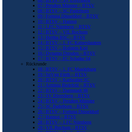
06 | BTSV – SV Elversberg
07 | Preußen Münster – BTSV
08 | BTSV – SC Paderborn
09 | Fortuna Düsseldorf – BTSV
10 | BTSV – Hannoi
11 | 1.FC Nürnberg – BTSV
12 | BTSV – VfL Bochum
13 | Hertha BSC – BTSV
14 | BTSV – 1. FC Kaiserslautern
15 | BTSV – Holstein Kiel
16 | Dynamo Dresden – BTSV
17 | BTSV – FC Schalke 04
Rückrunde
18 | BTSV – 1. FC Magdeburg
19 | SpVgg Fürth – BTSV
20 | BTSV – Karlsruher SC
21 | Arminia Bielefeld – BTSV
22 | BTSV – Darmstadt 98
23 | SV Elversberg – BTSV
24 | BTSV – Preußen Münster
25 | SC Paderborn – BTSV
26 | BTSV – Fortuna Düsseldorf
27 | Hannoi – BTSV
28 | BTSV – 1.FC Nürnberg
29 | VfL Bochum – BTSV