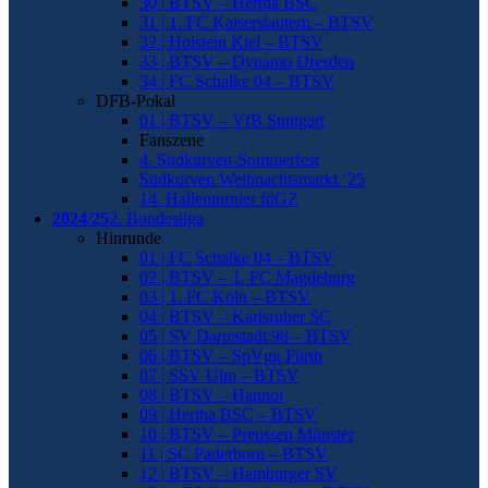
30 | BTSV – Hertha BSC
31 | 1. FC Kaiserslautern – BTSV
32 | Holstein Kiel – BTSV
33 | BTSV – Dynamo Dresden
34 | FC Schalke 04 – BTSV
DFB-Pokal
01 | BTSV – VfB Stuttgart
Fanszene
4. Südkurven-Sommerfest
Südkurven Weihnachtsmarkt ’25
14. Hallenturnier fdGZ
2024/25
2. Bundesliga
Hinrunde
01 | FC Schalke 04 – BTSV
02 | BTSV – 1. FC Magdeburg
03 | 1. FC Köln – BTSV
04 | BTSV – Karlsruher SC
05 | SV Darmstadt 98 – BTSV
06 | BTSV – SpVgg Fürth
07 | SSV Ulm – BTSV
08 | BTSV – Hannoi
09 | Hertha BSC – BTSV
10 | BTSV – Preussen Münster
11 | SC Paderborn – BTSV
12 | BTSV – Hamburger SV