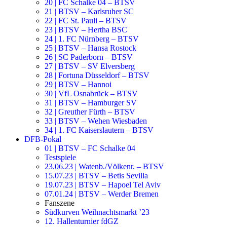
20 | FC Schalke 04 – BTSV
21 | BTSV – Karlsruher SC
22 | FC St. Pauli – BTSV
23 | BTSV – Hertha BSC
24 | 1. FC Nürnberg – BTSV
25 | BTSV – Hansa Rostock
26 | SC Paderborn – BTSV
27 | BTSV – SV Elversberg
28 | Fortuna Düsseldorf – BTSV
29 | BTSV – Hannoi
30 | VfL Osnabrück – BTSV
31 | BTSV – Hamburger SV
32 | Greuther Fürth – BTSV
33 | BTSV – Wehen Wiesbaden
34 | 1. FC Kaiserslautern – BTSV
DFB-Pokal
01 | BTSV – FC Schalke 04
Testspiele
23.06.23 | Watenb./Völkenr. – BTSV
15.07.23 | BTSV – Betis Sevilla
19.07.23 | BTSV – Hapoel Tel Aviv
07.01.24 | BTSV – Werder Bremen
Fanszene
Südkurven Weihnachtsmarkt ’23
12. Hallenturnier fdGZ