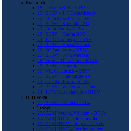
Rückrunde
18 | Holstein Kiel – BTSV
19 | BTSV – 1. FC Magdeburg
20 | FC Schalke 04 – BTSV
21 | BTSV – Karlsruher SC
22 | FC St. Pauli – BTSV
23 | BTSV – Hertha BSC
24 | 1. FC Nürnberg – BTSV
25 | BTSV – Hansa Rostock
26 | SC Paderborn – BTSV
27 | BTSV – SV Elversberg
28 | Fortuna Düsseldorf – BTSV
29 | BTSV – Hannoi
30 | VfL Osnabrück – BTSV
31 | BTSV – Hamburger SV
32 | Greuther Fürth – BTSV
33 | BTSV – Wehen Wiesbaden
34 | 1. FC Kaiserslautern – BTSV
DFB-Pokal
01 | BTSV – FC Schalke 04
Testspiele
23.06.23 | Watenb./Völkenr. – BTSV
15.07.23 | BTSV – Betis Sevilla
19.07.23 | BTSV – Hapoel Tel Aviv
07.01.24 | BTSV – Werder Bremen