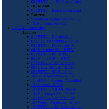
02 | BTSV – 1. FC Saarbrücken
DFB-Pokal
01 | BTSV – Eintracht Frankfurt
Fanszene
Südkurven Weihnachtsmarkt ’24
13. Hallenturnier fdGZ
2023/24
2. Bundesliga
Hinrunde
01 | BTSV – Holstein Kiel
02 | 1.FC Magdeburg – BTSV
03 | BTSV – FC Schalke 04
04 | Karlsruher SC – BTSV
05 | BTSV – FC St. Pauli
06 | Hertha BSC – BTSV
07 | BTSV – 1.FC Nürnberg
08 | Hansa Rostock – BTSV
09 | BTSV – SC Paderborn
10 | SV Elversberg – BTSV
11 | BTSV – Fortuna Düsseldorf
12 | Hannoi – BTSV
13 | BTSV – VfL Osnabrück
14 | Hamburger SV – BTSV
15 | BTSV – Greuther Fürth
16 | Wehen Wiesbaden – BTSV
17 | BTSV – 1.FC Kaiserslautern