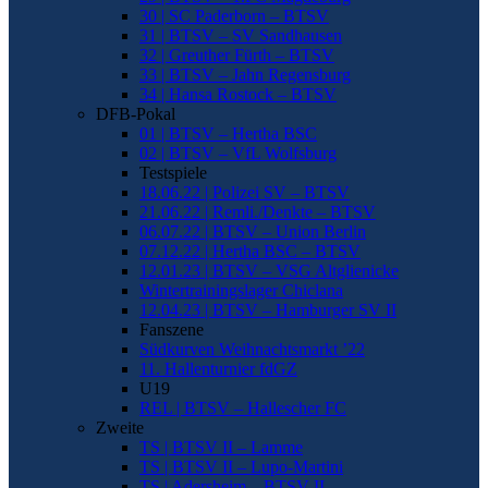
30 | SC Paderborn – BTSV
31 | BTSV – SV Sandhausen
32 | Greuther Fürth – BTSV
33 | BTSV – Jahn Regensburg
34 | Hansa Rostock – BTSV
DFB-Pokal
01 | BTSV – Hertha BSC
02 | BTSV – VfL Wolfsburg
Testspiele
18.06.22 | Polizei SV – BTSV
21.06.22 | Remli./Denkte – BTSV
06.07.22 | BTSV – Union Berlin
07.12.22 | Hertha BSC – BTSV
12.01.23 | BTSV – VSG Altglienicke
Wintertrainingslager Chiclana
12.04.23 | BTSV – Hamburger SV II
Fanszene
Südkurven Weihnachtsmarkt ’22
11. Hallenturnier fdGZ
U19
REL | BTSV – Hallescher FC
Zweite
TS | BTSV II – Lamme
TS | BTSV II – Lupo-Martini
TS | Adersheim – BTSV II