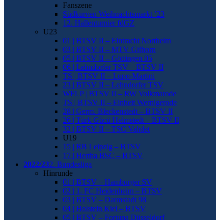
Fanszene
Südkurven Weihnachtsmarkt ’23
12. Hallenturnier fdGZ
U23
01 | BTSV II – Eintracht Northeim
03 | BTSV II – MTV Gifhorn
05 | BTSV II – Göttingen 05
06 | Lehndorfer TSV – BTSV II
TS | BTSV II – Lupo-Martini
23 | BTSV II – Lehndorfer TSV
WFLP | BTSV II – RW Volkmarode
TS | BTSV II – Einheit Wernigerode
28 | Germ. Bleckenstedt – BTSV II
26 | Türk Gücü Helmstedt – BTSV II
32 | BTSV II – TSC Vahdet
U19
15 | RB Leipzig – BTSV
17 | Hertha BSC – BTSV
2022/23
2. Bundesliga
Hinrunde
01 | BTSV – Hamburger SV
02 | 1. FC Heidenheim – BTSV
03 | BTSV – Darmstadt 98
04 | Holstein Kiel – BTSV
05 | BTSV – Fortuna Düsseldorf