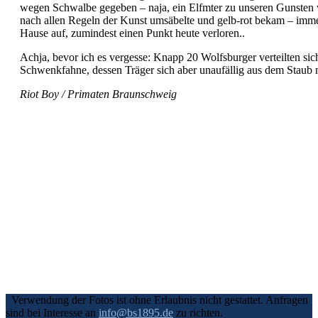
wegen Schwalbe gegeben – naja, ein Elfmter zu unseren Gunsten w
nach allen Regeln der Kunst umsäbelte und gelb-rot bekam – imme
Hause auf, zumindest einen Punkt heute verloren..
Achja, bevor ich es vergesse: Knapp 20 Wolfsburger verteilten sic
Schwenkfahne, dessen Träger sich aber unaufällig aus dem Staub 
Riot Boy / Primaten Braunschweig
Verwendung der Fotos ist ohne Erlaubnis nicht gestattet. Anfragen
sind bei Interesse an
info@bs1895.de
zu richten.