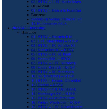
02 | BTSV – 1. FC Saarbrücken
DFB-Pokal
01 | BTSV – Eintracht Frankfurt
Fanszene
Südkurven Weihnachtsmarkt ’24
13. Hallenturnier fdGZ
2023/24
2. Bundesliga
Hinrunde
01 | BTSV – Holstein Kiel
02 | 1.FC Magdeburg – BTSV
03 | BTSV – FC Schalke 04
04 | Karlsruher SC – BTSV
05 | BTSV – FC St. Pauli
06 | Hertha BSC – BTSV
07 | BTSV – 1.FC Nürnberg
08 | Hansa Rostock – BTSV
09 | BTSV – SC Paderborn
10 | SV Elversberg – BTSV
11 | BTSV – Fortuna Düsseldorf
12 | Hannoi – BTSV
13 | BTSV – VfL Osnabrück
14 | Hamburger SV – BTSV
15 | BTSV – Greuther Fürth
16 | Wehen Wiesbaden – BTSV
17 | BTSV – 1.FC Kaiserslautern