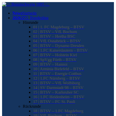
News
Startseite
2026/27
2. Bundesliga
Hinrunde
01 | 1. FC Magdeburg – BTSV
02 | BTSV – VfL Bochum
03 | BTSV – Hertha BSC
04 | VfL Osnabrück – BTSV
05 | BTSV – Dynamo Dresden
06 | 1.FC Kaiserslautern – BTSV
07 | BTSV – Holstein Kiel
08 | SpVgg Fürth – BTSV
09 | BTSV – Hannoi
10 | Arminia Bielefeld – BTSV
11 | BTSV – Energie Cottbus
12 | 1.FC Nürnberg – BTSV
13 | BTSV – VfL Wolfsburg
14 | SV Darmstadt 98 – BTSV
15 | BTSV – Karlsruher SC
16 | 1.FC Heidenheim – BTSV
17 | BTSV – FC St. Pauli
Rückrunde
18 | BTSV – 1.FC Magdeburg
19 | VfL Bochum – BTSV