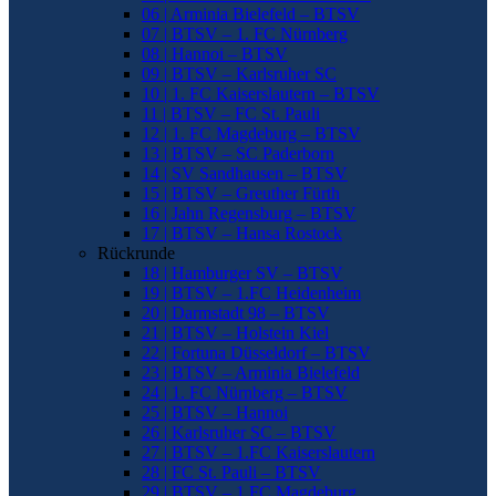
06 | Arminia Bielefeld – BTSV
07 | BTSV – 1. FC Nürnberg
08 | Hannoi – BTSV
09 | BTSV – Karlsruher SC
10 | 1. FC Kaiserslautern – BTSV
11 | BTSV – FC St. Pauli
12 | 1. FC Magdeburg – BTSV
13 | BTSV – SC Paderborn
14 | SV Sandhausen – BTSV
15 | BTSV – Greuther Fürth
16 | Jahn Regensburg – BTSV
17 | BTSV – Hansa Rostock
Rückrunde
18 | Hamburger SV – BTSV
19 | BTSV – 1.FC Heidenheim
20 | Darmstadt 98 – BTSV
21 | BTSV – Holstein Kiel
22 | Fortuna Düsseldorf – BTSV
23 | BTSV – Arminia Bielefeld
24 | 1. FC Nürnberg – BTSV
25 | BTSV – Hannoi
26 | Karlsruher SC – BTSV
27 | BTSV – 1.FC Kaiserslautern
28 | FC St. Pauli – BTSV
29 | BTSV – 1.FC Magdeburg