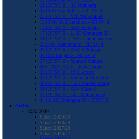
01 | BTSV II – SC Hainberg
04 | TSV Landolfsh. – BTSV II
05 | BTSV II – VfL Wahrenholz
13 | TSG Bad Harzburg – BTSV II
15 | BTSV II – SSV Vorsfelde
17 | BTSV II – 1. SC Göttingen 05
21 | BTSV II – TSV Landolfshausen
22 | VfL Wahrenholz – BTSV II
25 | BTSV II – SVG Göttingen
26 | SV Lengede – BTSV II
27 | BTSV II – Sparta Göttingen
WFLP | BTSV II – Freie Turner
28 | BTSV II – BSC Acosta
29 | BTSV II – Eintracht Northeim
30 | BTSV II – TSG Bad Harzburg
31 | BTSV II – SSV Kästorf
33 | BTSV II – Ger. Wolfenbüttel
34 | 1. SC Göttingen 05 – BTSV II
Archiv
2020-2030
Saison 2029/30
Saison 2028/29
Saison 2027/28
Saison 2026/27