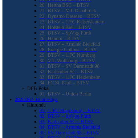
20 | Hertha BSC – BTSV
21 | BTSV – VfL Osnabrück
22 | Dynamo Dresden – BTSV
23 | BTSV – 1.FC Kaiserslautern
24 | Holstein Kiel – BTSV
25 | BTSV – SpVgg Fürth
26 | Hannoi – BTSV
27 | BTSV – Arminia Bielefeld
28 | Energie Cottbus – BTSV
29 | BTSV – 1.FC Nürnberg
30 | VfL Wolfsburg – BTSV
31 | BTSV – SV Darmstadt 98
32 | Karlsruher SC – BTSV
33 | BTSV – 1.FC Heidenheim
34 | FC St. Pauli – BTSV
DFB-Pokal
01 | BTSV – Union Berlin
2025/26
2. Bundesliga
Hinrunde
01 | 1. FC Magdeburg – BTSV
02 | BTSV – SpVgg Fürth
03 | Karlsruher SC – BTSV
04 | BTSV – Arminia Bielefeld
05 | SV Darmstadt 98 – BTSV