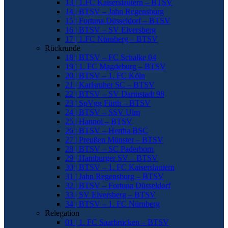
13 | 1.FC Kaiserslautern – BTSV
14 | BTSV – Jahn Regensburg
15 | Fortuna Düsseldorf – BTSV
16 | BTSV – SV Elversberg
17 | 1.FC Nürnberg – BTSV
Rückrunde
18 | BTSV – FC Schalke 04
19 | 1. FC Magdeburg – BTSV
20 | BTSV – 1. FC Köln
21 | Karlsruher SC – BTSV
22 | BTSV – SV Darmstadt 98
23 | SpVgg Fürth – BTSV
24 | BTSV – SSV Ulm
25 | Hannoi – BTSV
26 | BTSV – Hertha BSC
27 | Preußen Münster – BTSV
28 | BTSV – SC Paderborn
29 | Hamburger SV – BTSV
30 | BTSV – 1. FC Kaiserslautern
31 | Jahn Regensburg – BTSV
32 | BTSV – Fortuna Düsseldorf
33 | SV Elversberg – BTSV
34 | BTSV – 1. FC Nürnberg
Relegation
01 | 1. FC Saarbrücken – BTSV