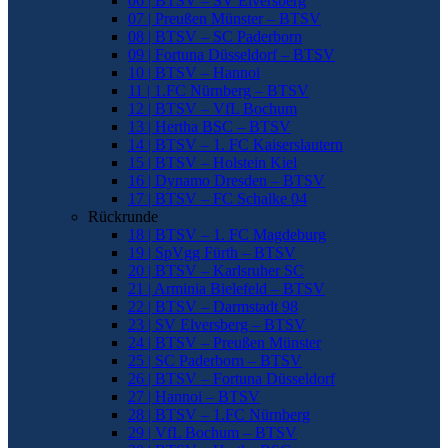
06 | BTSV – SV Elversberg
07 | Preußen Münster – BTSV
08 | BTSV – SC Paderborn
09 | Fortuna Düsseldorf – BTSV
10 | BTSV – Hannoi
11 | 1.FC Nürnberg – BTSV
12 | BTSV – VfL Bochum
13 | Hertha BSC – BTSV
14 | BTSV – 1. FC Kaiserslautern
15 | BTSV – Holstein Kiel
16 | Dynamo Dresden – BTSV
17 | BTSV – FC Schalke 04
Rückrunde
18 | BTSV – 1. FC Magdeburg
19 | SpVgg Fürth – BTSV
20 | BTSV – Karlsruher SC
21 | Arminia Bielefeld – BTSV
22 | BTSV – Darmstadt 98
23 | SV Elversberg – BTSV
24 | BTSV – Preußen Münster
25 | SC Paderborn – BTSV
26 | BTSV – Fortuna Düsseldorf
27 | Hannoi – BTSV
28 | BTSV – 1.FC Nürnberg
29 | VfL Bochum – BTSV