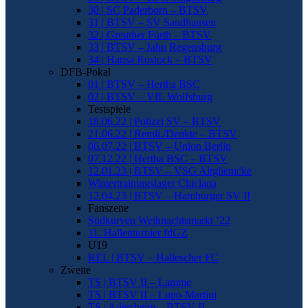
30 | SC Paderborn – BTSV
31 | BTSV – SV Sandhausen
32 | Greuther Fürth – BTSV
33 | BTSV – Jahn Regensburg
34 | Hansa Rostock – BTSV
DFB-Pokal
01 | BTSV – Hertha BSC
02 | BTSV – VfL Wolfsburg
Testspiele
18.06.22 | Polizei SV – BTSV
21.06.22 | Remli./Denkte – BTSV
06.07.22 | BTSV – Union Berlin
07.12.22 | Hertha BSC – BTSV
12.01.23 | BTSV – VSG Altglienicke
Wintertrainingslager Chiclana
12.04.23 | BTSV – Hamburger SV II
Fanszene
Südkurven Weihnachtsmarkt ’22
11. Hallenturnier fdGZ
U19
REL | BTSV – Hallescher FC
Zweite
TS | BTSV II – Lamme
TS | BTSV II – Lupo-Martini
TS | Adersheim – BTSV II