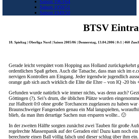
Saison 1963/64
Saison 1950/51
Saison 1949/50
BTSV Eintrac
18. Spieltag | Oberliga Nord | Saison 2005/06 | Donnerstag, 13.04.2006 | 0:1 | 460 Zusc
Gerade leicht verspätet vom Hopping aus Holland zurückgekehrt gi
ordentlichen Spaß geben. Auch die Tatsache, dass man sich im e.c
nervigen Kontrollen am Eingang. Jeder irgendwie jugendlich aus
orange gab sich auch wirklich die Elite die Ehre – von IQ -20 bis 
Gefunden wurde natürlich wie immer nichts, was denn auch? Gezü
Göttingen (?). Sei’s drum, die üblichen Plätze wurden eingenommen 
zur Halbzeit 0:0 ohne große Torchancen zugelassen zu haben war d
Braunschweiger Fangeraden genau ein Mal langspielten, woraufhin 
blieb, da man ihm derartige Sachen nun ersparen wollte.. 🙂
In der zweiten Hälfte sorgten zunächst zwei Tauben für große Aufr
regelrechte Massenpanik auf der Geraden ein! Dazu kam noch ein
berechnete einen Ball völlig falsch und dieser schlug über ihm ein