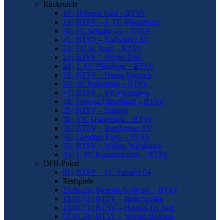
Rückrunde
18 | Holstein Kiel – BTSV
19 | BTSV – 1. FC Magdeburg
20 | FC Schalke 04 – BTSV
21 | BTSV – Karlsruher SC
22 | FC St. Pauli – BTSV
23 | BTSV – Hertha BSC
24 | 1. FC Nürnberg – BTSV
25 | BTSV – Hansa Rostock
26 | SC Paderborn – BTSV
27 | BTSV – SV Elversberg
28 | Fortuna Düsseldorf – BTSV
29 | BTSV – Hannoi
30 | VfL Osnabrück – BTSV
31 | BTSV – Hamburger SV
32 | Greuther Fürth – BTSV
33 | BTSV – Wehen Wiesbaden
34 | 1. FC Kaiserslautern – BTSV
DFB-Pokal
01 | BTSV – FC Schalke 04
Testspiele
23.06.23 | Watenb./Völkenr. – BTSV
15.07.23 | BTSV – Betis Sevilla
19.07.23 | BTSV – Hapoel Tel Aviv
07.01.24 | BTSV – Werder Bremen