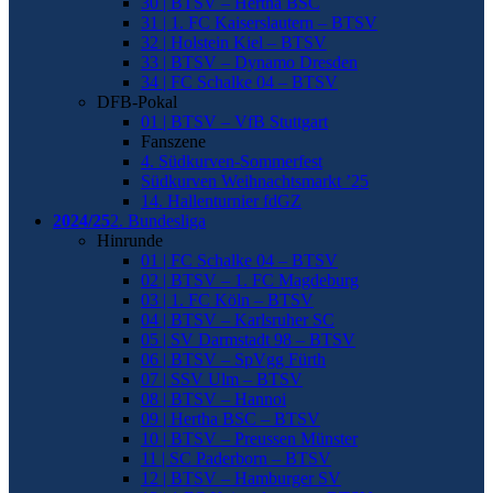
30 | BTSV – Hertha BSC
31 | 1. FC Kaiserslautern – BTSV
32 | Holstein Kiel – BTSV
33 | BTSV – Dynamo Dresden
34 | FC Schalke 04 – BTSV
DFB-Pokal
01 | BTSV – VfB Stuttgart
Fanszene
4. Südkurven-Sommerfest
Südkurven Weihnachtsmarkt ’25
14. Hallenturnier fdGZ
2024/25
2. Bundesliga
Hinrunde
01 | FC Schalke 04 – BTSV
02 | BTSV – 1. FC Magdeburg
03 | 1. FC Köln – BTSV
04 | BTSV – Karlsruher SC
05 | SV Darmstadt 98 – BTSV
06 | BTSV – SpVgg Fürth
07 | SSV Ulm – BTSV
08 | BTSV – Hannoi
09 | Hertha BSC – BTSV
10 | BTSV – Preussen Münster
11 | SC Paderborn – BTSV
12 | BTSV – Hamburger SV