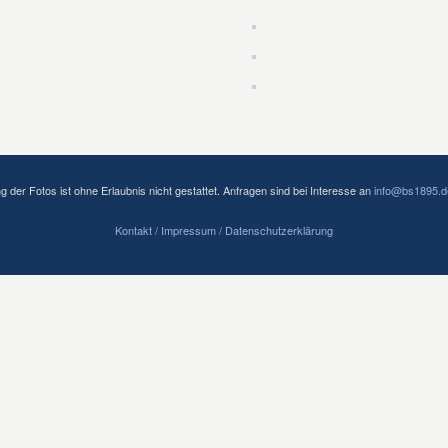
der Fotos ist ohne Erlaubnis nicht gestattet. Anfragen sind bei Interesse an
info@bs1895.d
Kontakt / Impressum
/ Datenschutzerklärung