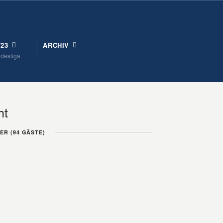
/23
ARCHIV
ndesliga
ht
UER (94 GÄSTE)