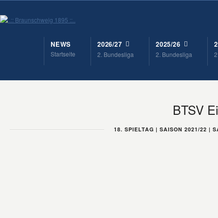
NEWS
2026/27
2025/26
2
Startseite
2. Bundesliga
2. Bundesliga
2
BTSV Ei
18. SPIELTAG | SAISON 2021/22 | 