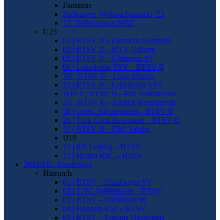
Fanszene
Südkurven Weihnachtsmarkt ’23
12. Hallenturnier fdGZ
U23
01 | BTSV II – Eintracht Northeim
03 | BTSV II – MTV Gifhorn
05 | BTSV II – Göttingen 05
06 | Lehndorfer TSV – BTSV II
TS | BTSV II – Lupo-Martini
23 | BTSV II – Lehndorfer TSV
WFLP | BTSV II – RW Volkmarode
TS | BTSV II – Einheit Wernigerode
28 | Germ. Bleckenstedt – BTSV II
26 | Türk Gücü Helmstedt – BTSV II
32 | BTSV II – TSC Vahdet
U19
15 | RB Leipzig – BTSV
17 | Hertha BSC – BTSV
2022/23
2. Bundesliga
Hinrunde
01 | BTSV – Hamburger SV
02 | 1. FC Heidenheim – BTSV
03 | BTSV – Darmstadt 98
04 | Holstein Kiel – BTSV
05 | BTSV – Fortuna Düsseldorf