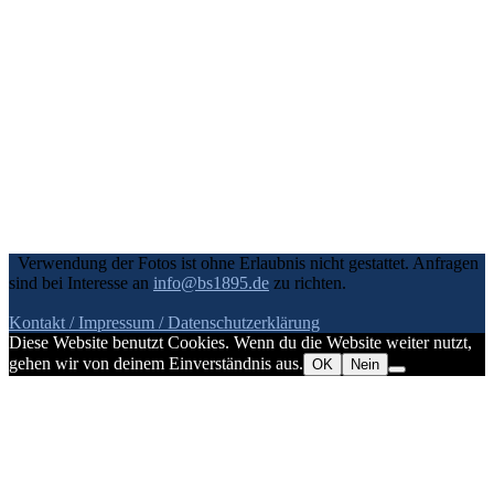
Verwendung der Fotos ist ohne Erlaubnis nicht gestattet. Anfragen
sind bei Interesse an
info@bs1895.de
zu richten.
Kontakt / Impressum
/ Datenschutzerklärung
Diese Website benutzt Cookies. Wenn du die Website weiter nutzt,
gehen wir von deinem Einverständnis aus.
OK
Nein