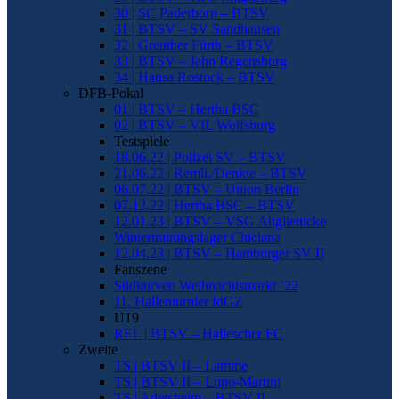
30 | SC Paderborn – BTSV
31 | BTSV – SV Sandhausen
32 | Greuther Fürth – BTSV
33 | BTSV – Jahn Regensburg
34 | Hansa Rostock – BTSV
DFB-Pokal
01 | BTSV – Hertha BSC
02 | BTSV – VfL Wolfsburg
Testspiele
18.06.22 | Polizei SV – BTSV
21.06.22 | Remli./Denkte – BTSV
06.07.22 | BTSV – Union Berlin
07.12.22 | Hertha BSC – BTSV
12.01.23 | BTSV – VSG Altglienicke
Wintertrainingslager Chiclana
12.04.23 | BTSV – Hamburger SV II
Fanszene
Südkurven Weihnachtsmarkt ’22
11. Hallenturnier fdGZ
U19
REL | BTSV – Hallescher FC
Zweite
TS | BTSV II – Lamme
TS | BTSV II – Lupo-Martini
TS | Adersheim – BTSV II