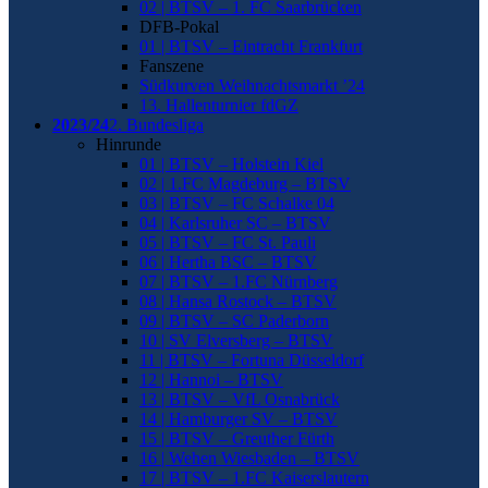
02 | BTSV – 1. FC Saarbrücken
DFB-Pokal
01 | BTSV – Eintracht Frankfurt
Fanszene
Südkurven Weihnachtsmarkt ’24
13. Hallenturnier fdGZ
2023/24
2. Bundesliga
Hinrunde
01 | BTSV – Holstein Kiel
02 | 1.FC Magdeburg – BTSV
03 | BTSV – FC Schalke 04
04 | Karlsruher SC – BTSV
05 | BTSV – FC St. Pauli
06 | Hertha BSC – BTSV
07 | BTSV – 1.FC Nürnberg
08 | Hansa Rostock – BTSV
09 | BTSV – SC Paderborn
10 | SV Elversberg – BTSV
11 | BTSV – Fortuna Düsseldorf
12 | Hannoi – BTSV
13 | BTSV – VfL Osnabrück
14 | Hamburger SV – BTSV
15 | BTSV – Greuther Fürth
16 | Wehen Wiesbaden – BTSV
17 | BTSV – 1.FC Kaiserslautern