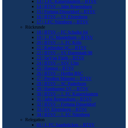
13 | 1.FC Kaiserslautern – BTSV
14 | BTSV – Jahn Regensburg
15 | Fortuna Düsseldorf – BTSV
16 | BTSV – SV Elversberg
17 | 1.FC Nürnberg – BTSV
Rückrunde
18 | BTSV – FC Schalke 04
19 | 1. FC Magdeburg – BTSV
20 | BTSV – 1. FC Köln
21 | Karlsruher SC – BTSV
22 | BTSV – SV Darmstadt 98
23 | SpVgg Fürth – BTSV
24 | BTSV – SSV Ulm
25 | Hannoi – BTSV
26 | BTSV – Hertha BSC
27 | Preußen Münster – BTSV
28 | BTSV – SC Paderborn
29 | Hamburger SV – BTSV
30 | BTSV – 1. FC Kaiserslautern
31 | Jahn Regensburg – BTSV
32 | BTSV – Fortuna Düsseldorf
33 | SV Elversberg – BTSV
34 | BTSV – 1. FC Nürnberg
Relegation
01 | 1. FC Saarbrücken – BTSV