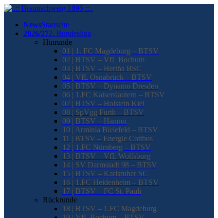
News
Startseite
2026/27
2. Bundesliga
Hinrunde
01 | 1. FC Magdeburg – BTSV
02 | BTSV – VfL Bochum
03 | BTSV – Hertha BSC
04 | VfL Osnabrück – BTSV
05 | BTSV – Dynamo Dresden
06 | 1.FC Kaiserslautern – BTSV
07 | BTSV – Holstein Kiel
08 | SpVgg Fürth – BTSV
09 | BTSV – Hannoi
10 | Arminia Bielefeld – BTSV
11 | BTSV – Energie Cottbus
12 | 1.FC Nürnberg – BTSV
13 | BTSV – VfL Wolfsburg
14 | SV Darmstadt 98 – BTSV
15 | BTSV – Karlsruher SC
16 | 1.FC Heidenheim – BTSV
17 | BTSV – FC St. Pauli
Rückrunde
18 | BTSV – 1.FC Magdeburg
19 | VfL Bochum – BTSV