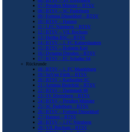
06 | BTSV – SV Elversberg
07 | Preußen Münster – BTSV
08 | BTSV – SC Paderborn
09 | Fortuna Düsseldorf – BTSV
10 | BTSV – Hannoi
11 | 1.FC Nürnberg – BTSV
12 | BTSV – VfL Bochum
13 | Hertha BSC – BTSV
14 | BTSV – 1. FC Kaiserslautern
15 | BTSV – Holstein Kiel
16 | Dynamo Dresden – BTSV
17 | BTSV – FC Schalke 04
Rückrunde
18 | BTSV – 1. FC Magdeburg
19 | SpVgg Fürth – BTSV
20 | BTSV – Karlsruher SC
21 | Arminia Bielefeld – BTSV
22 | BTSV – Darmstadt 98
23 | SV Elversberg – BTSV
24 | BTSV – Preußen Münster
25 | SC Paderborn – BTSV
26 | BTSV – Fortuna Düsseldorf
27 | Hannoi – BTSV
28 | BTSV – 1.FC Nürnberg
29 | VfL Bochum – BTSV