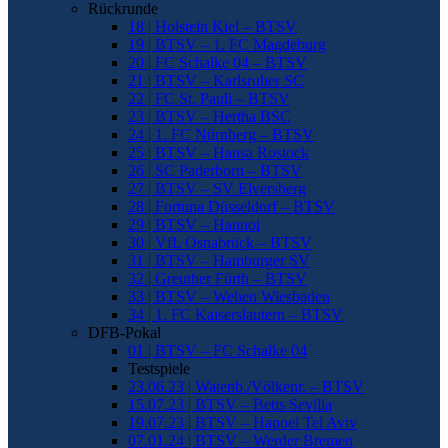
Rückrunde
18 | Holstein Kiel – BTSV
19 | BTSV – 1. FC Magdeburg
20 | FC Schalke 04 – BTSV
21 | BTSV – Karlsruher SC
22 | FC St. Pauli – BTSV
23 | BTSV – Hertha BSC
24 | 1. FC Nürnberg – BTSV
25 | BTSV – Hansa Rostock
26 | SC Paderborn – BTSV
27 | BTSV – SV Elversberg
28 | Fortuna Düsseldorf – BTSV
29 | BTSV – Hannoi
30 | VfL Osnabrück – BTSV
31 | BTSV – Hamburger SV
32 | Greuther Fürth – BTSV
33 | BTSV – Wehen Wiesbaden
34 | 1. FC Kaiserslautern – BTSV
DFB-Pokal
01 | BTSV – FC Schalke 04
Testspiele
23.06.23 | Watenb./Völkenr. – BTSV
15.07.23 | BTSV – Betis Sevilla
19.07.23 | BTSV – Hapoel Tel Aviv
07.01.24 | BTSV – Werder Bremen