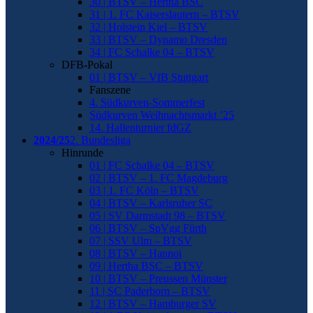
30 | BTSV – Hertha BSC
31 | 1. FC Kaiserslautern – BTSV
32 | Holstein Kiel – BTSV
33 | BTSV – Dynamo Dresden
34 | FC Schalke 04 – BTSV
DFB-Pokal
01 | BTSV – VfB Stuttgart
Fanszene
4. Südkurven-Sommerfest
Südkurven Weihnachtsmarkt ’25
14. Hallenturnier fdGZ
2024/25
2. Bundesliga
Hinrunde
01 | FC Schalke 04 – BTSV
02 | BTSV – 1. FC Magdeburg
03 | 1. FC Köln – BTSV
04 | BTSV – Karlsruher SC
05 | SV Darmstadt 98 – BTSV
06 | BTSV – SpVgg Fürth
07 | SSV Ulm – BTSV
08 | BTSV – Hannoi
09 | Hertha BSC – BTSV
10 | BTSV – Preussen Münster
11 | SC Paderborn – BTSV
12 | BTSV – Hamburger SV