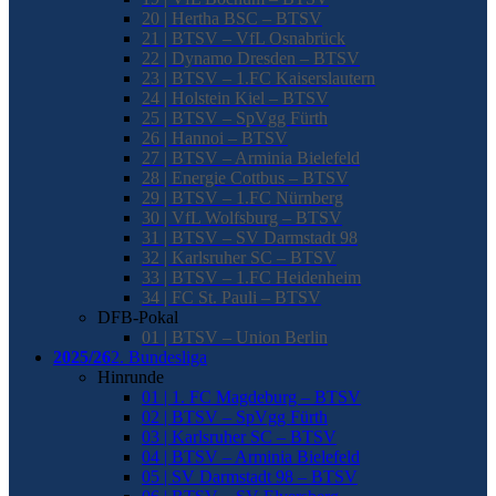
20 | Hertha BSC – BTSV
21 | BTSV – VfL Osnabrück
22 | Dynamo Dresden – BTSV
23 | BTSV – 1.FC Kaiserslautern
24 | Holstein Kiel – BTSV
25 | BTSV – SpVgg Fürth
26 | Hannoi – BTSV
27 | BTSV – Arminia Bielefeld
28 | Energie Cottbus – BTSV
29 | BTSV – 1.FC Nürnberg
30 | VfL Wolfsburg – BTSV
31 | BTSV – SV Darmstadt 98
32 | Karlsruher SC – BTSV
33 | BTSV – 1.FC Heidenheim
34 | FC St. Pauli – BTSV
DFB-Pokal
01 | BTSV – Union Berlin
2025/26
2. Bundesliga
Hinrunde
01 | 1. FC Magdeburg – BTSV
02 | BTSV – SpVgg Fürth
03 | Karlsruher SC – BTSV
04 | BTSV – Arminia Bielefeld
05 | SV Darmstadt 98 – BTSV