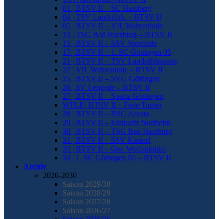
01 | BTSV II – SC Hainberg
04 | TSV Landolfsh. – BTSV II
05 | BTSV II – VfL Wahrenholz
13 | TSG Bad Harzburg – BTSV II
15 | BTSV II – SSV Vorsfelde
17 | BTSV II – 1. SC Göttingen 05
21 | BTSV II – TSV Landolfshausen
22 | VfL Wahrenholz – BTSV II
25 | BTSV II – SVG Göttingen
26 | SV Lengede – BTSV II
27 | BTSV II – Sparta Göttingen
WFLP | BTSV II – Freie Turner
28 | BTSV II – BSC Acosta
29 | BTSV II – Eintracht Northeim
30 | BTSV II – TSG Bad Harzburg
31 | BTSV II – SSV Kästorf
33 | BTSV II – Ger. Wolfenbüttel
34 | 1. SC Göttingen 05 – BTSV II
Archiv
2020-2030
Saison 2029/30
Saison 2028/29
Saison 2027/28
Saison 2026/27