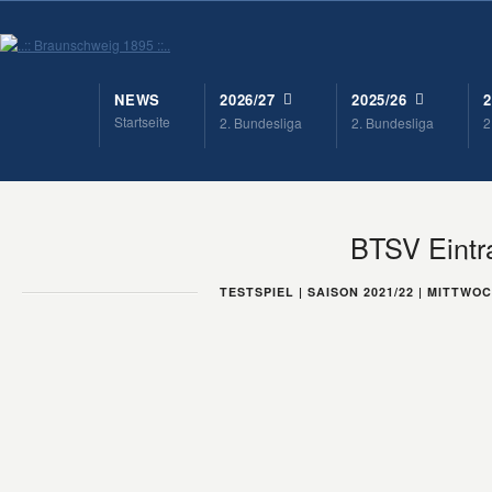
NEWS
2026/27
2025/26
2
Startseite
2. Bundesliga
2. Bundesliga
2
BTSV Eintr
TESTSPIEL | SAISON 2021/22 | MITTWOC