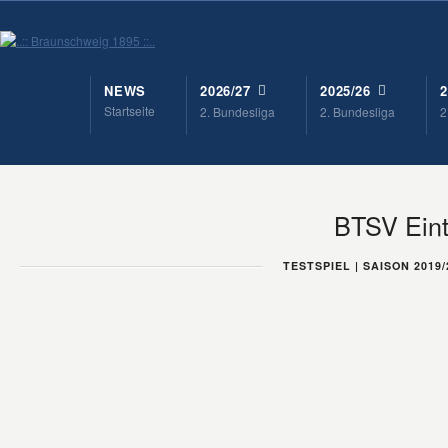
NEWS
2026/27
2025/26
2
Startseite
2. Bundesliga
2. Bundesliga
2
BTSV Eint
TESTSPIEL | SAISON 2019/