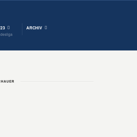
/23
ARCHIV
ndesliga
USCHAUER