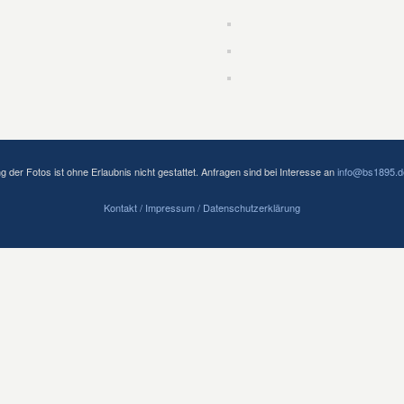
der Fotos ist ohne Erlaubnis nicht gestattet. Anfragen sind bei Interesse an
info@bs1895.d
Kontakt / Impressum
/ Datenschutzerklärung