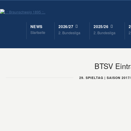
NEWS
2026/27
2025/26
2
Startseite
2. Bundesliga
2. Bundesliga
2
BTSV Eint
29. SPIELTAG | SAISON 2017/