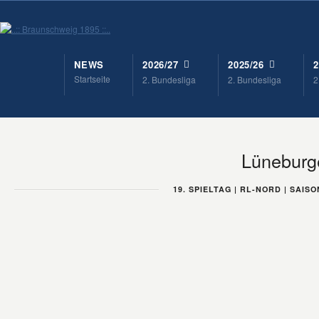
NEWS
2026/27
2025/26
2
Startseite
2. Bundesliga
2. Bundesliga
2
Lüneburg
19. SPIELTAG | RL-NORD | SAISON