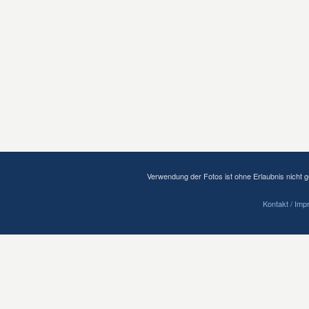
Verwendung der Fotos ist ohne Erlaubnis nicht ge
Kontakt / Im