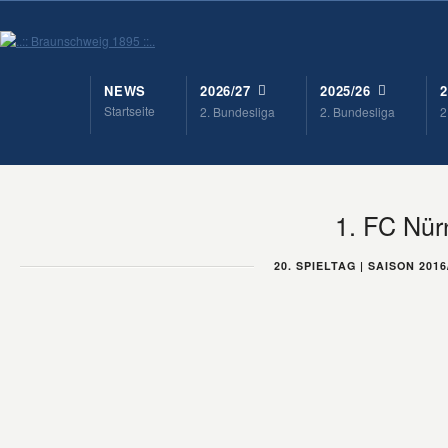
NEWS
2026/27
2025/26
2
Startseite
2. Bundesliga
2. Bundesliga
2
1. FC Nür
20. SPIELTAG | SAISON 2016