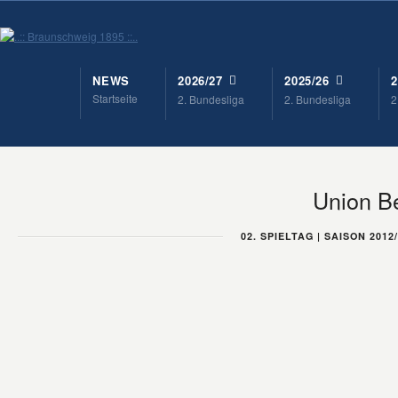
NEWS
2026/27
2025/26
2
Startseite
2. Bundesliga
2. Bundesliga
2
Union Be
02. SPIELTAG | SAISON 2012/