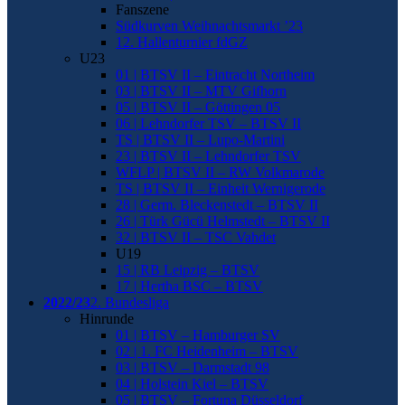
Fanszene
Südkurven Weihnachtsmarkt ’23
12. Hallenturnier fdGZ
U23
01 | BTSV II – Eintracht Northeim
03 | BTSV II – MTV Gifhorn
05 | BTSV II – Göttingen 05
06 | Lehndorfer TSV – BTSV II
TS | BTSV II – Lupo-Martini
23 | BTSV II – Lehndorfer TSV
WFLP | BTSV II – RW Volkmarode
TS | BTSV II – Einheit Wernigerode
28 | Germ. Bleckenstedt – BTSV II
26 | Türk Gücü Helmstedt – BTSV II
32 | BTSV II – TSC Vahdet
U19
15 | RB Leipzig – BTSV
17 | Hertha BSC – BTSV
2022/23
2. Bundesliga
Hinrunde
01 | BTSV – Hamburger SV
02 | 1. FC Heidenheim – BTSV
03 | BTSV – Darmstadt 98
04 | Holstein Kiel – BTSV
05 | BTSV – Fortuna Düsseldorf