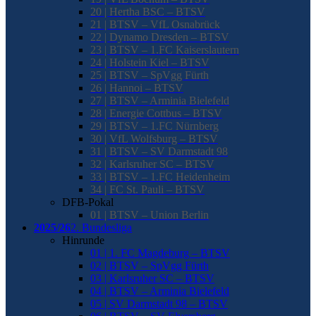
20 | Hertha BSC – BTSV
21 | BTSV – VfL Osnabrück
22 | Dynamo Dresden – BTSV
23 | BTSV – 1.FC Kaiserslautern
24 | Holstein Kiel – BTSV
25 | BTSV – SpVgg Fürth
26 | Hannoi – BTSV
27 | BTSV – Arminia Bielefeld
28 | Energie Cottbus – BTSV
29 | BTSV – 1.FC Nürnberg
30 | VfL Wolfsburg – BTSV
31 | BTSV – SV Darmstadt 98
32 | Karlsruher SC – BTSV
33 | BTSV – 1.FC Heidenheim
34 | FC St. Pauli – BTSV
DFB-Pokal
01 | BTSV – Union Berlin
2025/26
2. Bundesliga
Hinrunde
01 | 1. FC Magdeburg – BTSV
02 | BTSV – SpVgg Fürth
03 | Karlsruher SC – BTSV
04 | BTSV – Arminia Bielefeld
05 | SV Darmstadt 98 – BTSV