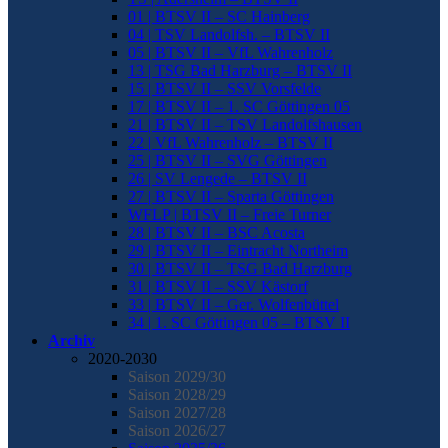
01 | BTSV II – SC Hainberg
04 | TSV Landolfsh. – BTSV II
05 | BTSV II – VfL Wahrenholz
13 | TSG Bad Harzburg – BTSV II
15 | BTSV II – SSV Vorsfelde
17 | BTSV II – 1. SC Göttingen 05
21 | BTSV II – TSV Landolfshausen
22 | VfL Wahrenholz – BTSV II
25 | BTSV II – SVG Göttingen
26 | SV Lengede – BTSV II
27 | BTSV II – Sparta Göttingen
WFLP | BTSV II – Freie Turner
28 | BTSV II – BSC Acosta
29 | BTSV II – Eintracht Northeim
30 | BTSV II – TSG Bad Harzburg
31 | BTSV II – SSV Kästorf
33 | BTSV II – Ger. Wolfenbüttel
34 | 1. SC Göttingen 05 – BTSV II
Archiv
2020-2030
Saison 2029/30
Saison 2028/29
Saison 2027/28
Saison 2026/27