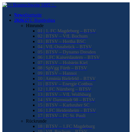
News
Startseite
2026/27
2. Bundesliga
Hinrunde
01 | 1. FC Magdeburg – BTSV
02 | BTSV – VfL Bochum
03 | BTSV – Hertha BSC
04 | VfL Osnabrück – BTSV
05 | BTSV – Dynamo Dresden
06 | 1.FC Kaiserslautern – BTSV
07 | BTSV – Holstein Kiel
08 | SpVgg Fürth – BTSV
09 | BTSV – Hannoi
10 | Arminia Bielefeld – BTSV
11 | BTSV – Energie Cottbus
12 | 1.FC Nürnberg – BTSV
13 | BTSV – VfL Wolfsburg
14 | SV Darmstadt 98 – BTSV
15 | BTSV – Karlsruher SC
16 | 1.FC Heidenheim – BTSV
17 | BTSV – FC St. Pauli
Rückrunde
18 | BTSV – 1.FC Magdeburg
19 | VfL Bochum – BTSV