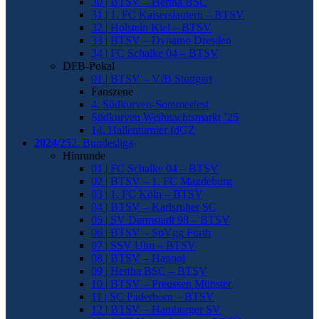
30 | BTSV – Hertha BSC
31 | 1. FC Kaiserslautern – BTSV
32 | Holstein Kiel – BTSV
33 | BTSV – Dynamo Dresden
34 | FC Schalke 04 – BTSV
DFB-Pokal
01 | BTSV – VfB Stuttgart
Fanszene
4. Südkurven-Sommerfest
Südkurven Weihnachtsmarkt ’25
14. Hallenturnier fdGZ
2024/25
2. Bundesliga
Hinrunde
01 | FC Schalke 04 – BTSV
02 | BTSV – 1. FC Magdeburg
03 | 1. FC Köln – BTSV
04 | BTSV – Karlsruher SC
05 | SV Darmstadt 98 – BTSV
06 | BTSV – SpVgg Fürth
07 | SSV Ulm – BTSV
08 | BTSV – Hannoi
09 | Hertha BSC – BTSV
10 | BTSV – Preussen Münster
11 | SC Paderborn – BTSV
12 | BTSV – Hamburger SV