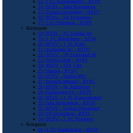
13 | 1.FC Kaiserslautern – BTSV
14 | BTSV – Jahn Regensburg
15 | Fortuna Düsseldorf – BTSV
16 | BTSV – SV Elversberg
17 | 1.FC Nürnberg – BTSV
Rückrunde
18 | BTSV – FC Schalke 04
19 | 1. FC Magdeburg – BTSV
20 | BTSV – 1. FC Köln
21 | Karlsruher SC – BTSV
22 | BTSV – SV Darmstadt 98
23 | SpVgg Fürth – BTSV
24 | BTSV – SSV Ulm
25 | Hannoi – BTSV
26 | BTSV – Hertha BSC
27 | Preußen Münster – BTSV
28 | BTSV – SC Paderborn
29 | Hamburger SV – BTSV
30 | BTSV – 1. FC Kaiserslautern
31 | Jahn Regensburg – BTSV
32 | BTSV – Fortuna Düsseldorf
33 | SV Elversberg – BTSV
34 | BTSV – 1. FC Nürnberg
Relegation
01 | 1. FC Saarbrücken – BTSV