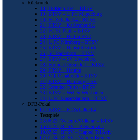
Rückrunde
18 | Holstein Kiel – BTSV
19 | BTSV – 1. FC Magdeburg
20 | FC Schalke 04 – BTSV
21 | BTSV – Karlsruher SC
22 | FC St. Pauli – BTSV
23 | BTSV – Hertha BSC
24 | 1. FC Nürnberg – BTSV
25 | BTSV – Hansa Rostock
26 | SC Paderborn – BTSV
27 | BTSV – SV Elversberg
28 | Fortuna Düsseldorf – BTSV
29 | BTSV – Hannoi
30 | VfL Osnabrück – BTSV
31 | BTSV – Hamburger SV
32 | Greuther Fürth – BTSV
33 | BTSV – Wehen Wiesbaden
34 | 1. FC Kaiserslautern – BTSV
DFB-Pokal
01 | BTSV – FC Schalke 04
Testspiele
23.06.23 | Watenb./Völkenr. – BTSV
15.07.23 | BTSV – Betis Sevilla
19.07.23 | BTSV – Hapoel Tel Aviv
07.01.24 | BTSV – Werder Bremen