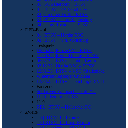
30 | SC Paderborn – BTSV
31 | BTSV – SV Sandhausen
32 | Greuther Fürth – BTSV
33 | BTSV – Jahn Regensburg
34 | Hansa Rostock – BTSV
DFB-Pokal
01 | BTSV – Hertha BSC
02 | BTSV – VfL Wolfsburg
Testspiele
18.06.22 | Polizei SV – BTSV
21.06.22 | Remli./Denkte – BTSV
06.07.22 | BTSV – Union Berlin
07.12.22 | Hertha BSC – BTSV
12.01.23 | BTSV – VSG Altglienicke
Wintertrainingslager Chiclana
12.04.23 | BTSV – Hamburger SV II
Fanszene
Südkurven Weihnachtsmarkt ’22
11. Hallenturnier fdGZ
U19
REL | BTSV – Hallescher FC
Zweite
TS | BTSV II – Lamme
TS | BTSV II – Lupo-Martini
TS | Adersheim – BTSV II