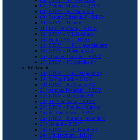
06 | BTSV – SV Elversberg
07 | Preußen Münster – BTSV
08 | BTSV – SC Paderborn
09 | Fortuna Düsseldorf – BTSV
10 | BTSV – Hannoi
11 | 1.FC Nürnberg – BTSV
12 | BTSV – VfL Bochum
13 | Hertha BSC – BTSV
14 | BTSV – 1. FC Kaiserslautern
15 | BTSV – Holstein Kiel
16 | Dynamo Dresden – BTSV
17 | BTSV – FC Schalke 04
Rückrunde
18 | BTSV – 1. FC Magdeburg
19 | SpVgg Fürth – BTSV
20 | BTSV – Karlsruher SC
21 | Arminia Bielefeld – BTSV
22 | BTSV – Darmstadt 98
23 | SV Elversberg – BTSV
24 | BTSV – Preußen Münster
25 | SC Paderborn – BTSV
26 | BTSV – Fortuna Düsseldorf
27 | Hannoi – BTSV
28 | BTSV – 1.FC Nürnberg
29 | VfL Bochum – BTSV