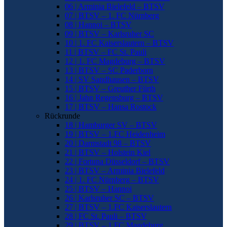
06 | Arminia Bielefeld – BTSV
07 | BTSV – 1. FC Nürnberg
08 | Hannoi – BTSV
09 | BTSV – Karlsruher SC
10 | 1. FC Kaiserslautern – BTSV
11 | BTSV – FC St. Pauli
12 | 1. FC Magdeburg – BTSV
13 | BTSV – SC Paderborn
14 | SV Sandhausen – BTSV
15 | BTSV – Greuther Fürth
16 | Jahn Regensburg – BTSV
17 | BTSV – Hansa Rostock
Rückrunde
18 | Hamburger SV – BTSV
19 | BTSV – 1.FC Heidenheim
20 | Darmstadt 98 – BTSV
21 | BTSV – Holstein Kiel
22 | Fortuna Düsseldorf – BTSV
23 | BTSV – Arminia Bielefeld
24 | 1. FC Nürnberg – BTSV
25 | BTSV – Hannoi
26 | Karlsruher SC – BTSV
27 | BTSV – 1.FC Kaiserslautern
28 | FC St. Pauli – BTSV
29 | BTSV – 1.FC Magdeburg