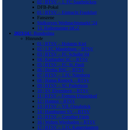
02 | BTSV – 1. FC Saarbrücken
DFB-Pokal
01 | BTSV – Eintracht Frankfurt
Fanszene
Südkurven Weihnachtsmarkt ’24
13. Hallenturnier fdGZ
2023/24
2. Bundesliga
Hinrunde
01 | BTSV – Holstein Kiel
02 | 1.FC Magdeburg – BTSV
03 | BTSV – FC Schalke 04
04 | Karlsruher SC – BTSV
05 | BTSV – FC St. Pauli
06 | Hertha BSC – BTSV
07 | BTSV – 1.FC Nürnberg
08 | Hansa Rostock – BTSV
09 | BTSV – SC Paderborn
10 | SV Elversberg – BTSV
11 | BTSV – Fortuna Düsseldorf
12 | Hannoi – BTSV
13 | BTSV – VfL Osnabrück
14 | Hamburger SV – BTSV
15 | BTSV – Greuther Fürth
16 | Wehen Wiesbaden – BTSV
17 | BTSV – 1.FC Kaiserslautern