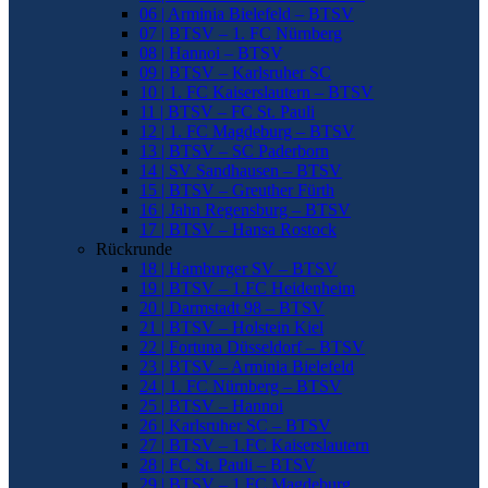
06 | Arminia Bielefeld – BTSV
07 | BTSV – 1. FC Nürnberg
08 | Hannoi – BTSV
09 | BTSV – Karlsruher SC
10 | 1. FC Kaiserslautern – BTSV
11 | BTSV – FC St. Pauli
12 | 1. FC Magdeburg – BTSV
13 | BTSV – SC Paderborn
14 | SV Sandhausen – BTSV
15 | BTSV – Greuther Fürth
16 | Jahn Regensburg – BTSV
17 | BTSV – Hansa Rostock
Rückrunde
18 | Hamburger SV – BTSV
19 | BTSV – 1.FC Heidenheim
20 | Darmstadt 98 – BTSV
21 | BTSV – Holstein Kiel
22 | Fortuna Düsseldorf – BTSV
23 | BTSV – Arminia Bielefeld
24 | 1. FC Nürnberg – BTSV
25 | BTSV – Hannoi
26 | Karlsruher SC – BTSV
27 | BTSV – 1.FC Kaiserslautern
28 | FC St. Pauli – BTSV
29 | BTSV – 1.FC Magdeburg