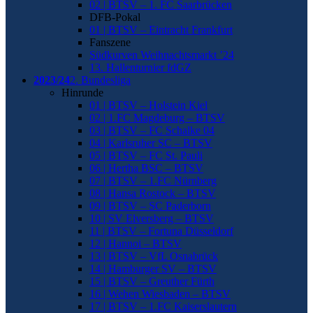
02 | BTSV – 1. FC Saarbrücken
DFB-Pokal
01 | BTSV – Eintracht Frankfurt
Fanszene
Südkurven Weihnachtsmarkt ’24
13. Hallenturnier fdGZ
2023/24
2. Bundesliga
Hinrunde
01 | BTSV – Holstein Kiel
02 | 1.FC Magdeburg – BTSV
03 | BTSV – FC Schalke 04
04 | Karlsruher SC – BTSV
05 | BTSV – FC St. Pauli
06 | Hertha BSC – BTSV
07 | BTSV – 1.FC Nürnberg
08 | Hansa Rostock – BTSV
09 | BTSV – SC Paderborn
10 | SV Elversberg – BTSV
11 | BTSV – Fortuna Düsseldorf
12 | Hannoi – BTSV
13 | BTSV – VfL Osnabrück
14 | Hamburger SV – BTSV
15 | BTSV – Greuther Fürth
16 | Wehen Wiesbaden – BTSV
17 | BTSV – 1.FC Kaiserslautern