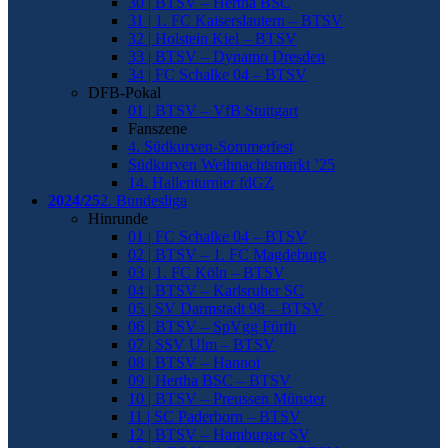
30 | BTSV – Hertha BSC
31 | 1. FC Kaiserslautern – BTSV
32 | Holstein Kiel – BTSV
33 | BTSV – Dynamo Dresden
34 | FC Schalke 04 – BTSV
DFB-Pokal
01 | BTSV – VfB Stuttgart
Fanszene
4. Südkurven-Sommerfest
Südkurven Weihnachtsmarkt ’25
14. Hallenturnier fdGZ
2024/25
2. Bundesliga
Hinrunde
01 | FC Schalke 04 – BTSV
02 | BTSV – 1. FC Magdeburg
03 | 1. FC Köln – BTSV
04 | BTSV – Karlsruher SC
05 | SV Darmstadt 98 – BTSV
06 | BTSV – SpVgg Fürth
07 | SSV Ulm – BTSV
08 | BTSV – Hannoi
09 | Hertha BSC – BTSV
10 | BTSV – Preussen Münster
11 | SC Paderborn – BTSV
12 | BTSV – Hamburger SV