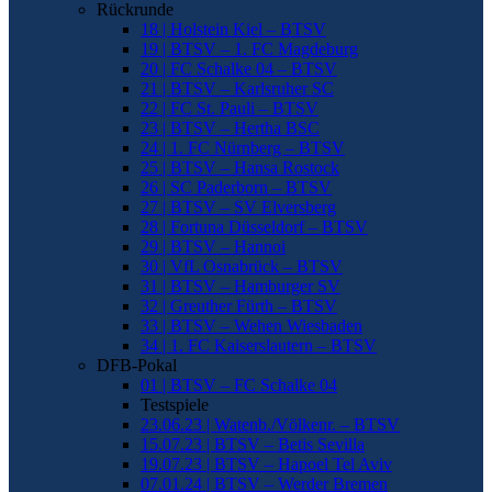
Rückrunde
18 | Holstein Kiel – BTSV
19 | BTSV – 1. FC Magdeburg
20 | FC Schalke 04 – BTSV
21 | BTSV – Karlsruher SC
22 | FC St. Pauli – BTSV
23 | BTSV – Hertha BSC
24 | 1. FC Nürnberg – BTSV
25 | BTSV – Hansa Rostock
26 | SC Paderborn – BTSV
27 | BTSV – SV Elversberg
28 | Fortuna Düsseldorf – BTSV
29 | BTSV – Hannoi
30 | VfL Osnabrück – BTSV
31 | BTSV – Hamburger SV
32 | Greuther Fürth – BTSV
33 | BTSV – Wehen Wiesbaden
34 | 1. FC Kaiserslautern – BTSV
DFB-Pokal
01 | BTSV – FC Schalke 04
Testspiele
23.06.23 | Watenb./Völkenr. – BTSV
15.07.23 | BTSV – Betis Sevilla
19.07.23 | BTSV – Hapoel Tel Aviv
07.01.24 | BTSV – Werder Bremen