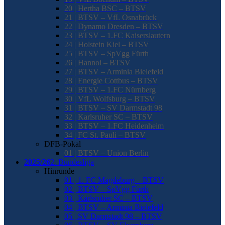
20 | Hertha BSC – BTSV
21 | BTSV – VfL Osnabrück
22 | Dynamo Dresden – BTSV
23 | BTSV – 1.FC Kaiserslautern
24 | Holstein Kiel – BTSV
25 | BTSV – SpVgg Fürth
26 | Hannoi – BTSV
27 | BTSV – Arminia Bielefeld
28 | Energie Cottbus – BTSV
29 | BTSV – 1.FC Nürnberg
30 | VfL Wolfsburg – BTSV
31 | BTSV – SV Darmstadt 98
32 | Karlsruher SC – BTSV
33 | BTSV – 1.FC Heidenheim
34 | FC St. Pauli – BTSV
DFB-Pokal
01 | BTSV – Union Berlin
2025/26
2. Bundesliga
Hinrunde
01 | 1. FC Magdeburg – BTSV
02 | BTSV – SpVgg Fürth
03 | Karlsruher SC – BTSV
04 | BTSV – Arminia Bielefeld
05 | SV Darmstadt 98 – BTSV