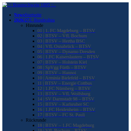
News
Startseite
2026/27
2. Bundesliga
Hinrunde
01 | 1. FC Magdeburg – BTSV
02 | BTSV – VfL Bochum
03 | BTSV – Hertha BSC
04 | VfL Osnabrück – BTSV
05 | BTSV – Dynamo Dresden
06 | 1.FC Kaiserslautern – BTSV
07 | BTSV – Holstein Kiel
08 | SpVgg Fürth – BTSV
09 | BTSV – Hannoi
10 | Arminia Bielefeld – BTSV
11 | BTSV – Energie Cottbus
12 | 1.FC Nürnberg – BTSV
13 | BTSV – VfL Wolfsburg
14 | SV Darmstadt 98 – BTSV
15 | BTSV – Karlsruher SC
16 | 1.FC Heidenheim – BTSV
17 | BTSV – FC St. Pauli
Rückrunde
18 | BTSV – 1.FC Magdeburg
19 | VfL Bochum – BTSV