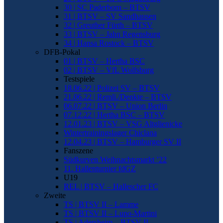
30 | SC Paderborn – BTSV
31 | BTSV – SV Sandhausen
32 | Greuther Fürth – BTSV
33 | BTSV – Jahn Regensburg
34 | Hansa Rostock – BTSV
DFB-Pokal
01 | BTSV – Hertha BSC
02 | BTSV – VfL Wolfsburg
Testspiele
18.06.22 | Polizei SV – BTSV
21.06.22 | Remli./Denkte – BTSV
06.07.22 | BTSV – Union Berlin
07.12.22 | Hertha BSC – BTSV
12.01.23 | BTSV – VSG Altglienicke
Wintertrainingslager Chiclana
12.04.23 | BTSV – Hamburger SV II
Fanszene
Südkurven Weihnachtsmarkt ’22
11. Hallenturnier fdGZ
U19
REL | BTSV – Hallescher FC
Zweite
TS | BTSV II – Lamme
TS | BTSV II – Lupo-Martini
TS | Adersheim – BTSV II