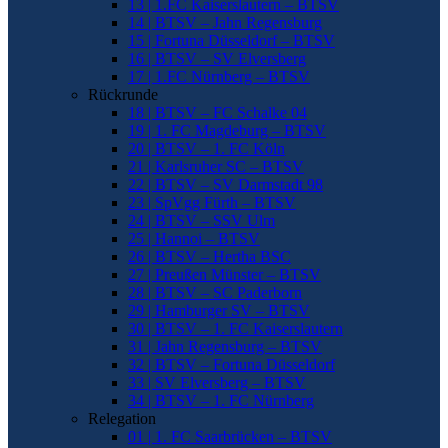
13 | 1.FC Kaiserslautern – BTSV
14 | BTSV – Jahn Regensburg
15 | Fortuna Düsseldorf – BTSV
16 | BTSV – SV Elversberg
17 | 1.FC Nürnberg – BTSV
Rückrunde
18 | BTSV – FC Schalke 04
19 | 1. FC Magdeburg – BTSV
20 | BTSV – 1. FC Köln
21 | Karlsruher SC – BTSV
22 | BTSV – SV Darmstadt 98
23 | SpVgg Fürth – BTSV
24 | BTSV – SSV Ulm
25 | Hannoi – BTSV
26 | BTSV – Hertha BSC
27 | Preußen Münster – BTSV
28 | BTSV – SC Paderborn
29 | Hamburger SV – BTSV
30 | BTSV – 1. FC Kaiserslautern
31 | Jahn Regensburg – BTSV
32 | BTSV – Fortuna Düsseldorf
33 | SV Elversberg – BTSV
34 | BTSV – 1. FC Nürnberg
Relegation
01 | 1. FC Saarbrücken – BTSV