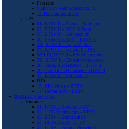
Fanszene
Südkurven Weihnachtsmarkt ’23
12. Hallenturnier fdGZ
U23
01 | BTSV II – Eintracht Northeim
03 | BTSV II – MTV Gifhorn
05 | BTSV II – Göttingen 05
06 | Lehndorfer TSV – BTSV II
TS | BTSV II – Lupo-Martini
23 | BTSV II – Lehndorfer TSV
WFLP | BTSV II – RW Volkmarode
TS | BTSV II – Einheit Wernigerode
28 | Germ. Bleckenstedt – BTSV II
26 | Türk Gücü Helmstedt – BTSV II
32 | BTSV II – TSC Vahdet
U19
15 | RB Leipzig – BTSV
17 | Hertha BSC – BTSV
2022/23
2. Bundesliga
Hinrunde
01 | BTSV – Hamburger SV
02 | 1. FC Heidenheim – BTSV
03 | BTSV – Darmstadt 98
04 | Holstein Kiel – BTSV
05 | BTSV – Fortuna Düsseldorf