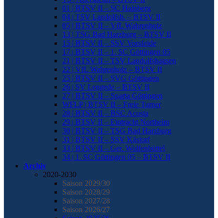
01 | BTSV II – SC Hainberg
04 | TSV Landolfsh. – BTSV II
05 | BTSV II – VfL Wahrenholz
13 | TSG Bad Harzburg – BTSV II
15 | BTSV II – SSV Vorsfelde
17 | BTSV II – 1. SC Göttingen 05
21 | BTSV II – TSV Landolfshausen
22 | VfL Wahrenholz – BTSV II
25 | BTSV II – SVG Göttingen
26 | SV Lengede – BTSV II
27 | BTSV II – Sparta Göttingen
WFLP | BTSV II – Freie Turner
28 | BTSV II – BSC Acosta
29 | BTSV II – Eintracht Northeim
30 | BTSV II – TSG Bad Harzburg
31 | BTSV II – SSV Kästorf
33 | BTSV II – Ger. Wolfenbüttel
34 | 1. SC Göttingen 05 – BTSV II
Archiv
2020-2030
Saison 2029/30
Saison 2028/29
Saison 2027/28
Saison 2026/27