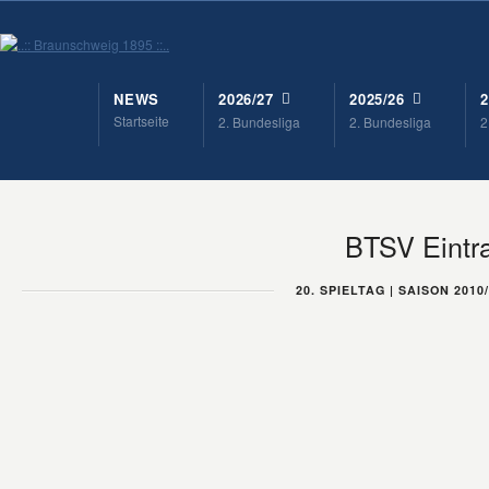
NEWS
2026/27
2025/26
2
Startseite
2. Bundesliga
2. Bundesliga
2
BTSV Eintra
20. SPIELTAG | SAISON 2010/