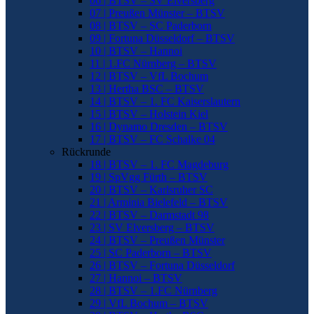
06 | BTSV – SV Elversberg
07 | Preußen Münster – BTSV
08 | BTSV – SC Paderborn
09 | Fortuna Düsseldorf – BTSV
10 | BTSV – Hannoi
11 | 1.FC Nürnberg – BTSV
12 | BTSV – VfL Bochum
13 | Hertha BSC – BTSV
14 | BTSV – 1. FC Kaiserslautern
15 | BTSV – Holstein Kiel
16 | Dynamo Dresden – BTSV
17 | BTSV – FC Schalke 04
Rückrunde
18 | BTSV – 1. FC Magdeburg
19 | SpVgg Fürth – BTSV
20 | BTSV – Karlsruher SC
21 | Arminia Bielefeld – BTSV
22 | BTSV – Darmstadt 98
23 | SV Elversberg – BTSV
24 | BTSV – Preußen Münster
25 | SC Paderborn – BTSV
26 | BTSV – Fortuna Düsseldorf
27 | Hannoi – BTSV
28 | BTSV – 1.FC Nürnberg
29 | VfL Bochum – BTSV