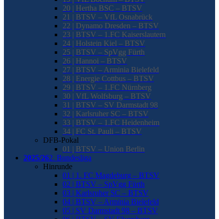
20 | Hertha BSC – BTSV
21 | BTSV – VfL Osnabrück
22 | Dynamo Dresden – BTSV
23 | BTSV – 1.FC Kaiserslautern
24 | Holstein Kiel – BTSV
25 | BTSV – SpVgg Fürth
26 | Hannoi – BTSV
27 | BTSV – Arminia Bielefeld
28 | Energie Cottbus – BTSV
29 | BTSV – 1.FC Nürnberg
30 | VfL Wolfsburg – BTSV
31 | BTSV – SV Darmstadt 98
32 | Karlsruher SC – BTSV
33 | BTSV – 1.FC Heidenheim
34 | FC St. Pauli – BTSV
DFB-Pokal
01 | BTSV – Union Berlin
2025/26
2. Bundesliga
Hinrunde
01 | 1. FC Magdeburg – BTSV
02 | BTSV – SpVgg Fürth
03 | Karlsruher SC – BTSV
04 | BTSV – Arminia Bielefeld
05 | SV Darmstadt 98 – BTSV