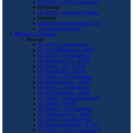
02 | BTSV – 1. FC Saarbrücken
DFB-Pokal
01 | BTSV – Eintracht Frankfurt
Fanszene
Südkurven Weihnachtsmarkt ’24
13. Hallenturnier fdGZ
2023/24
2. Bundesliga
Hinrunde
01 | BTSV – Holstein Kiel
02 | 1.FC Magdeburg – BTSV
03 | BTSV – FC Schalke 04
04 | Karlsruher SC – BTSV
05 | BTSV – FC St. Pauli
06 | Hertha BSC – BTSV
07 | BTSV – 1.FC Nürnberg
08 | Hansa Rostock – BTSV
09 | BTSV – SC Paderborn
10 | SV Elversberg – BTSV
11 | BTSV – Fortuna Düsseldorf
12 | Hannoi – BTSV
13 | BTSV – VfL Osnabrück
14 | Hamburger SV – BTSV
15 | BTSV – Greuther Fürth
16 | Wehen Wiesbaden – BTSV
17 | BTSV – 1.FC Kaiserslautern