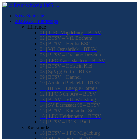
News
Startseite
2026/27
2. Bundesliga
Hinrunde
01 | 1. FC Magdeburg – BTSV
02 | BTSV – VfL Bochum
03 | BTSV – Hertha BSC
04 | VfL Osnabrück – BTSV
05 | BTSV – Dynamo Dresden
06 | 1.FC Kaiserslautern – BTSV
07 | BTSV – Holstein Kiel
08 | SpVgg Fürth – BTSV
09 | BTSV – Hannoi
10 | Arminia Bielefeld – BTSV
11 | BTSV – Energie Cottbus
12 | 1.FC Nürnberg – BTSV
13 | BTSV – VfL Wolfsburg
14 | SV Darmstadt 98 – BTSV
15 | BTSV – Karlsruher SC
16 | 1.FC Heidenheim – BTSV
17 | BTSV – FC St. Pauli
Rückrunde
18 | BTSV – 1.FC Magdeburg
19 | VfL Bochum – BTSV