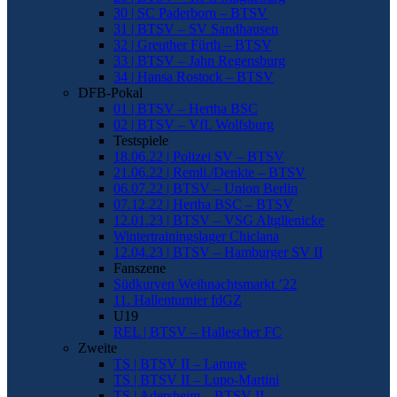
30 | SC Paderborn – BTSV
31 | BTSV – SV Sandhausen
32 | Greuther Fürth – BTSV
33 | BTSV – Jahn Regensburg
34 | Hansa Rostock – BTSV
DFB-Pokal
01 | BTSV – Hertha BSC
02 | BTSV – VfL Wolfsburg
Testspiele
18.06.22 | Polizei SV – BTSV
21.06.22 | Remli./Denkte – BTSV
06.07.22 | BTSV – Union Berlin
07.12.22 | Hertha BSC – BTSV
12.01.23 | BTSV – VSG Altglienicke
Wintertrainingslager Chiclana
12.04.23 | BTSV – Hamburger SV II
Fanszene
Südkurven Weihnachtsmarkt ’22
11. Hallenturnier fdGZ
U19
REL | BTSV – Hallescher FC
Zweite
TS | BTSV II – Lamme
TS | BTSV II – Lupo-Martini
TS | Adersheim – BTSV II