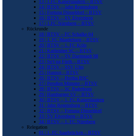
13 | 1.FC Kaiserslautern – BTSV
14 | BTSV – Jahn Regensburg
15 | Fortuna Düsseldorf – BTSV
16 | BTSV – SV Elversberg
17 | 1.FC Nürnberg – BTSV
Rückrunde
18 | BTSV – FC Schalke 04
19 | 1. FC Magdeburg – BTSV
20 | BTSV – 1. FC Köln
21 | Karlsruher SC – BTSV
22 | BTSV – SV Darmstadt 98
23 | SpVgg Fürth – BTSV
24 | BTSV – SSV Ulm
25 | Hannoi – BTSV
26 | BTSV – Hertha BSC
27 | Preußen Münster – BTSV
28 | BTSV – SC Paderborn
29 | Hamburger SV – BTSV
30 | BTSV – 1. FC Kaiserslautern
31 | Jahn Regensburg – BTSV
32 | BTSV – Fortuna Düsseldorf
33 | SV Elversberg – BTSV
34 | BTSV – 1. FC Nürnberg
Relegation
01 | 1. FC Saarbrücken – BTSV