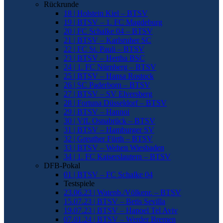
Rückrunde
18 | Holstein Kiel – BTSV
19 | BTSV – 1. FC Magdeburg
20 | FC Schalke 04 – BTSV
21 | BTSV – Karlsruher SC
22 | FC St. Pauli – BTSV
23 | BTSV – Hertha BSC
24 | 1. FC Nürnberg – BTSV
25 | BTSV – Hansa Rostock
26 | SC Paderborn – BTSV
27 | BTSV – SV Elversberg
28 | Fortuna Düsseldorf – BTSV
29 | BTSV – Hannoi
30 | VfL Osnabrück – BTSV
31 | BTSV – Hamburger SV
32 | Greuther Fürth – BTSV
33 | BTSV – Wehen Wiesbaden
34 | 1. FC Kaiserslautern – BTSV
DFB-Pokal
01 | BTSV – FC Schalke 04
Testspiele
23.06.23 | Watenb./Völkenr. – BTSV
15.07.23 | BTSV – Betis Sevilla
19.07.23 | BTSV – Hapoel Tel Aviv
07.01.24 | BTSV – Werder Bremen