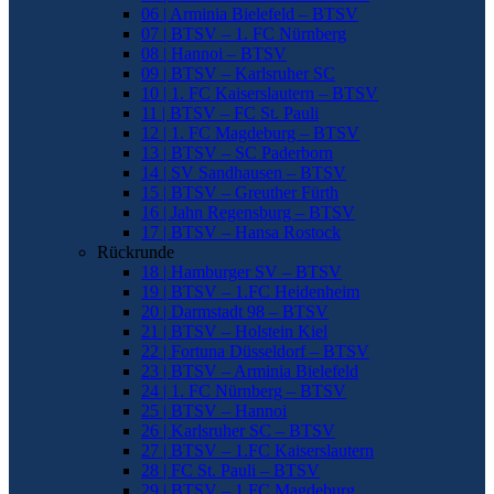
06 | Arminia Bielefeld – BTSV
07 | BTSV – 1. FC Nürnberg
08 | Hannoi – BTSV
09 | BTSV – Karlsruher SC
10 | 1. FC Kaiserslautern – BTSV
11 | BTSV – FC St. Pauli
12 | 1. FC Magdeburg – BTSV
13 | BTSV – SC Paderborn
14 | SV Sandhausen – BTSV
15 | BTSV – Greuther Fürth
16 | Jahn Regensburg – BTSV
17 | BTSV – Hansa Rostock
Rückrunde
18 | Hamburger SV – BTSV
19 | BTSV – 1.FC Heidenheim
20 | Darmstadt 98 – BTSV
21 | BTSV – Holstein Kiel
22 | Fortuna Düsseldorf – BTSV
23 | BTSV – Arminia Bielefeld
24 | 1. FC Nürnberg – BTSV
25 | BTSV – Hannoi
26 | Karlsruher SC – BTSV
27 | BTSV – 1.FC Kaiserslautern
28 | FC St. Pauli – BTSV
29 | BTSV – 1.FC Magdeburg