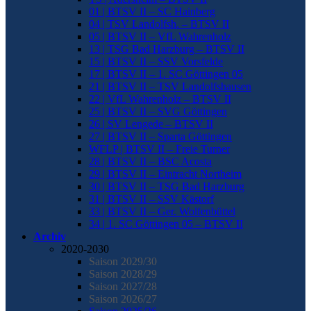
01 | BTSV II – SC Hainberg
04 | TSV Landolfsh. – BTSV II
05 | BTSV II – VfL Wahrenholz
13 | TSG Bad Harzburg – BTSV II
15 | BTSV II – SSV Vorsfelde
17 | BTSV II – 1. SC Göttingen 05
21 | BTSV II – TSV Landolfshausen
22 | VfL Wahrenholz – BTSV II
25 | BTSV II – SVG Göttingen
26 | SV Lengede – BTSV II
27 | BTSV II – Sparta Göttingen
WFLP | BTSV II – Freie Turner
28 | BTSV II – BSC Acosta
29 | BTSV II – Eintracht Northeim
30 | BTSV II – TSG Bad Harzburg
31 | BTSV II – SSV Kästorf
33 | BTSV II – Ger. Wolfenbüttel
34 | 1. SC Göttingen 05 – BTSV II
Archiv
2020-2030
Saison 2029/30
Saison 2028/29
Saison 2027/28
Saison 2026/27