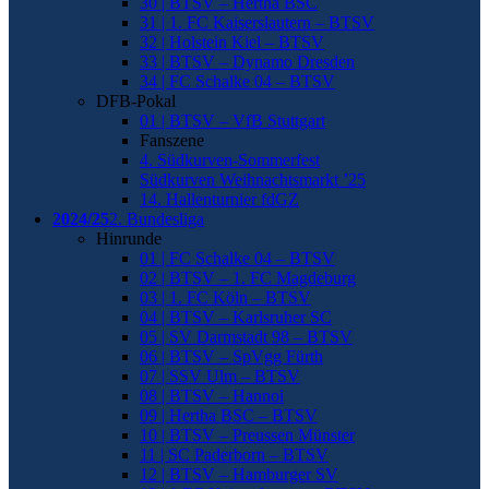
30 | BTSV – Hertha BSC
31 | 1. FC Kaiserslautern – BTSV
32 | Holstein Kiel – BTSV
33 | BTSV – Dynamo Dresden
34 | FC Schalke 04 – BTSV
DFB-Pokal
01 | BTSV – VfB Stuttgart
Fanszene
4. Südkurven-Sommerfest
Südkurven Weihnachtsmarkt ’25
14. Hallenturnier fdGZ
2024/25
2. Bundesliga
Hinrunde
01 | FC Schalke 04 – BTSV
02 | BTSV – 1. FC Magdeburg
03 | 1. FC Köln – BTSV
04 | BTSV – Karlsruher SC
05 | SV Darmstadt 98 – BTSV
06 | BTSV – SpVgg Fürth
07 | SSV Ulm – BTSV
08 | BTSV – Hannoi
09 | Hertha BSC – BTSV
10 | BTSV – Preussen Münster
11 | SC Paderborn – BTSV
12 | BTSV – Hamburger SV