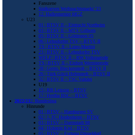
Fanszene
Südkurven Weihnachtsmarkt ’23
12. Hallenturnier fdGZ
U23
01 | BTSV II – Eintracht Northeim
03 | BTSV II – MTV Gifhorn
05 | BTSV II – Göttingen 05
06 | Lehndorfer TSV – BTSV II
TS | BTSV II – Lupo-Martini
23 | BTSV II – Lehndorfer TSV
WFLP | BTSV II – RW Volkmarode
TS | BTSV II – Einheit Wernigerode
28 | Germ. Bleckenstedt – BTSV II
26 | Türk Gücü Helmstedt – BTSV II
32 | BTSV II – TSC Vahdet
U19
15 | RB Leipzig – BTSV
17 | Hertha BSC – BTSV
2022/23
2. Bundesliga
Hinrunde
01 | BTSV – Hamburger SV
02 | 1. FC Heidenheim – BTSV
03 | BTSV – Darmstadt 98
04 | Holstein Kiel – BTSV
05 | BTSV – Fortuna Düsseldorf