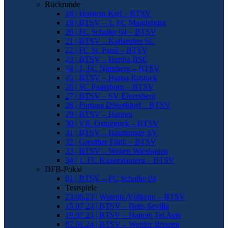
Rückrunde
18 | Holstein Kiel – BTSV
19 | BTSV – 1. FC Magdeburg
20 | FC Schalke 04 – BTSV
21 | BTSV – Karlsruher SC
22 | FC St. Pauli – BTSV
23 | BTSV – Hertha BSC
24 | 1. FC Nürnberg – BTSV
25 | BTSV – Hansa Rostock
26 | SC Paderborn – BTSV
27 | BTSV – SV Elversberg
28 | Fortuna Düsseldorf – BTSV
29 | BTSV – Hannoi
30 | VfL Osnabrück – BTSV
31 | BTSV – Hamburger SV
32 | Greuther Fürth – BTSV
33 | BTSV – Wehen Wiesbaden
34 | 1. FC Kaiserslautern – BTSV
DFB-Pokal
01 | BTSV – FC Schalke 04
Testspiele
23.06.23 | Watenb./Völkenr. – BTSV
15.07.23 | BTSV – Betis Sevilla
19.07.23 | BTSV – Hapoel Tel Aviv
07.01.24 | BTSV – Werder Bremen