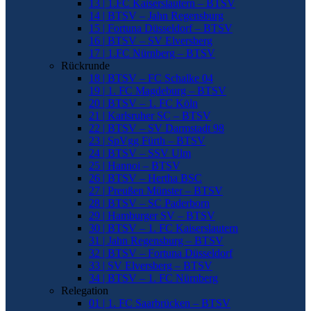
13 | 1.FC Kaiserslautern – BTSV
14 | BTSV – Jahn Regensburg
15 | Fortuna Düsseldorf – BTSV
16 | BTSV – SV Elversberg
17 | 1.FC Nürnberg – BTSV
Rückrunde
18 | BTSV – FC Schalke 04
19 | 1. FC Magdeburg – BTSV
20 | BTSV – 1. FC Köln
21 | Karlsruher SC – BTSV
22 | BTSV – SV Darmstadt 98
23 | SpVgg Fürth – BTSV
24 | BTSV – SSV Ulm
25 | Hannoi – BTSV
26 | BTSV – Hertha BSC
27 | Preußen Münster – BTSV
28 | BTSV – SC Paderborn
29 | Hamburger SV – BTSV
30 | BTSV – 1. FC Kaiserslautern
31 | Jahn Regensburg – BTSV
32 | BTSV – Fortuna Düsseldorf
33 | SV Elversberg – BTSV
34 | BTSV – 1. FC Nürnberg
Relegation
01 | 1. FC Saarbrücken – BTSV