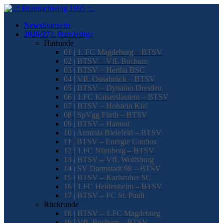
News
Startseite
2026/27
2. Bundesliga
Hinrunde
01 | 1. FC Magdeburg – BTSV
02 | BTSV – VfL Bochum
03 | BTSV – Hertha BSC
04 | VfL Osnabrück – BTSV
05 | BTSV – Dynamo Dresden
06 | 1.FC Kaiserslautern – BTSV
07 | BTSV – Holstein Kiel
08 | SpVgg Fürth – BTSV
09 | BTSV – Hannoi
10 | Arminia Bielefeld – BTSV
11 | BTSV – Energie Cottbus
12 | 1.FC Nürnberg – BTSV
13 | BTSV – VfL Wolfsburg
14 | SV Darmstadt 98 – BTSV
15 | BTSV – Karlsruher SC
16 | 1.FC Heidenheim – BTSV
17 | BTSV – FC St. Pauli
Rückrunde
18 | BTSV – 1.FC Magdeburg
19 | VfL Bochum – BTSV