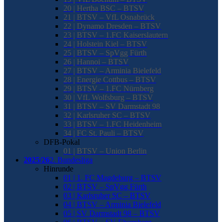
20 | Hertha BSC – BTSV
21 | BTSV – VfL Osnabrück
22 | Dynamo Dresden – BTSV
23 | BTSV – 1.FC Kaiserslautern
24 | Holstein Kiel – BTSV
25 | BTSV – SpVgg Fürth
26 | Hannoi – BTSV
27 | BTSV – Arminia Bielefeld
28 | Energie Cottbus – BTSV
29 | BTSV – 1.FC Nürnberg
30 | VfL Wolfsburg – BTSV
31 | BTSV – SV Darmstadt 98
32 | Karlsruher SC – BTSV
33 | BTSV – 1.FC Heidenheim
34 | FC St. Pauli – BTSV
DFB-Pokal
01 | BTSV – Union Berlin
2025/26
2. Bundesliga
Hinrunde
01 | 1. FC Magdeburg – BTSV
02 | BTSV – SpVgg Fürth
03 | Karlsruher SC – BTSV
04 | BTSV – Arminia Bielefeld
05 | SV Darmstadt 98 – BTSV