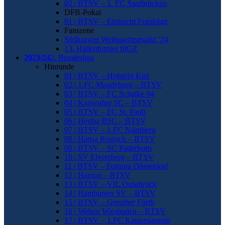
02 | BTSV – 1. FC Saarbrücken
DFB-Pokal
01 | BTSV – Eintracht Frankfurt
Fanszene
Südkurven Weihnachtsmarkt ’24
13. Hallenturnier fdGZ
2023/24
2. Bundesliga
Hinrunde
01 | BTSV – Holstein Kiel
02 | 1.FC Magdeburg – BTSV
03 | BTSV – FC Schalke 04
04 | Karlsruher SC – BTSV
05 | BTSV – FC St. Pauli
06 | Hertha BSC – BTSV
07 | BTSV – 1.FC Nürnberg
08 | Hansa Rostock – BTSV
09 | BTSV – SC Paderborn
10 | SV Elversberg – BTSV
11 | BTSV – Fortuna Düsseldorf
12 | Hannoi – BTSV
13 | BTSV – VfL Osnabrück
14 | Hamburger SV – BTSV
15 | BTSV – Greuther Fürth
16 | Wehen Wiesbaden – BTSV
17 | BTSV – 1.FC Kaiserslautern