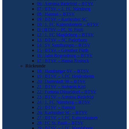
06 | Arminia Bielefeld – BTSV
07 | BTSV – 1. FC Nürnberg
08 | Hannoi – BTSV
09 | BTSV – Karlsruher SC
10 | 1. FC Kaiserslautern – BTSV
11 | BTSV – FC St. Pauli
12 | 1. FC Magdeburg – BTSV
13 | BTSV – SC Paderborn
14 | SV Sandhausen – BTSV
15 | BTSV – Greuther Fürth
16 | Jahn Regensburg – BTSV
17 | BTSV – Hansa Rostock
Rückrunde
18 | Hamburger SV – BTSV
19 | BTSV – 1.FC Heidenheim
20 | Darmstadt 98 – BTSV
21 | BTSV – Holstein Kiel
22 | Fortuna Düsseldorf – BTSV
23 | BTSV – Arminia Bielefeld
24 | 1. FC Nürnberg – BTSV
25 | BTSV – Hannoi
26 | Karlsruher SC – BTSV
27 | BTSV – 1.FC Kaiserslautern
28 | FC St. Pauli – BTSV
29 | BTSV – 1.FC Magdeburg