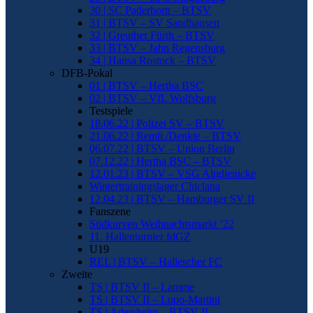
30 | SC Paderborn – BTSV
31 | BTSV – SV Sandhausen
32 | Greuther Fürth – BTSV
33 | BTSV – Jahn Regensburg
34 | Hansa Rostock – BTSV
DFB-Pokal
01 | BTSV – Hertha BSC
02 | BTSV – VfL Wolfsburg
Testspiele
18.06.22 | Polizei SV – BTSV
21.06.22 | Remli./Denkte – BTSV
06.07.22 | BTSV – Union Berlin
07.12.22 | Hertha BSC – BTSV
12.01.23 | BTSV – VSG Altglienicke
Wintertrainingslager Chiclana
12.04.23 | BTSV – Hamburger SV II
Fanszene
Südkurven Weihnachtsmarkt ’22
11. Hallenturnier fdGZ
U19
REL | BTSV – Hallescher FC
Zweite
TS | BTSV II – Lamme
TS | BTSV II – Lupo-Martini
TS | Adersheim – BTSV II