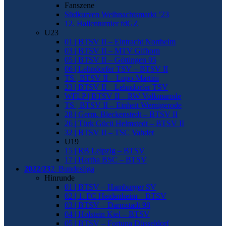
Fanszene
Südkurven Weihnachtsmarkt ’23
12. Hallenturnier fdGZ
U23
01 | BTSV II – Eintracht Northeim
03 | BTSV II – MTV Gifhorn
05 | BTSV II – Göttingen 05
06 | Lehndorfer TSV – BTSV II
TS | BTSV II – Lupo-Martini
23 | BTSV II – Lehndorfer TSV
WFLP | BTSV II – RW Volkmarode
TS | BTSV II – Einheit Wernigerode
28 | Germ. Bleckenstedt – BTSV II
26 | Türk Gücü Helmstedt – BTSV II
32 | BTSV II – TSC Vahdet
U19
15 | RB Leipzig – BTSV
17 | Hertha BSC – BTSV
2022/23
2. Bundesliga
Hinrunde
01 | BTSV – Hamburger SV
02 | 1. FC Heidenheim – BTSV
03 | BTSV – Darmstadt 98
04 | Holstein Kiel – BTSV
05 | BTSV – Fortuna Düsseldorf