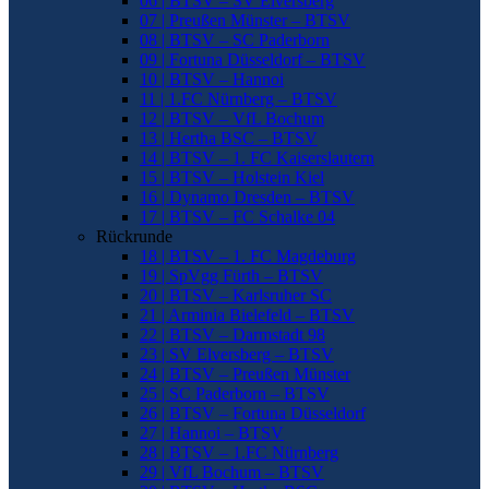
06 | BTSV – SV Elversberg
07 | Preußen Münster – BTSV
08 | BTSV – SC Paderborn
09 | Fortuna Düsseldorf – BTSV
10 | BTSV – Hannoi
11 | 1.FC Nürnberg – BTSV
12 | BTSV – VfL Bochum
13 | Hertha BSC – BTSV
14 | BTSV – 1. FC Kaiserslautern
15 | BTSV – Holstein Kiel
16 | Dynamo Dresden – BTSV
17 | BTSV – FC Schalke 04
Rückrunde
18 | BTSV – 1. FC Magdeburg
19 | SpVgg Fürth – BTSV
20 | BTSV – Karlsruher SC
21 | Arminia Bielefeld – BTSV
22 | BTSV – Darmstadt 98
23 | SV Elversberg – BTSV
24 | BTSV – Preußen Münster
25 | SC Paderborn – BTSV
26 | BTSV – Fortuna Düsseldorf
27 | Hannoi – BTSV
28 | BTSV – 1.FC Nürnberg
29 | VfL Bochum – BTSV