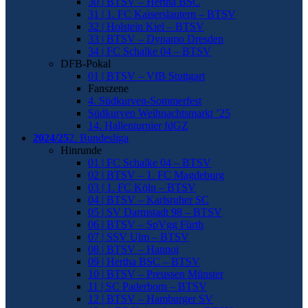
30 | BTSV – Hertha BSC
31 | 1. FC Kaiserslautern – BTSV
32 | Holstein Kiel – BTSV
33 | BTSV – Dynamo Dresden
34 | FC Schalke 04 – BTSV
DFB-Pokal
01 | BTSV – VfB Stuttgart
Fanszene
4. Südkurven-Sommerfest
Südkurven Weihnachtsmarkt ’25
14. Hallenturnier fdGZ
2024/25
2. Bundesliga
Hinrunde
01 | FC Schalke 04 – BTSV
02 | BTSV – 1. FC Magdeburg
03 | 1. FC Köln – BTSV
04 | BTSV – Karlsruher SC
05 | SV Darmstadt 98 – BTSV
06 | BTSV – SpVgg Fürth
07 | SSV Ulm – BTSV
08 | BTSV – Hannoi
09 | Hertha BSC – BTSV
10 | BTSV – Preussen Münster
11 | SC Paderborn – BTSV
12 | BTSV – Hamburger SV