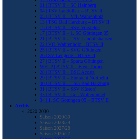
01 | BTSV II – SC Hainberg
04 | TSV Landolfsh. – BTSV II
05 | BTSV II – VfL Wahrenholz
13 | TSG Bad Harzburg – BTSV II
15 | BTSV II – SSV Vorsfelde
17 | BTSV II – 1. SC Göttingen 05
21 | BTSV II – TSV Landolfshausen
22 | VfL Wahrenholz – BTSV II
25 | BTSV II – SVG Göttingen
26 | SV Lengede – BTSV II
27 | BTSV II – Sparta Göttingen
WFLP | BTSV II – Freie Turner
28 | BTSV II – BSC Acosta
29 | BTSV II – Eintracht Northeim
30 | BTSV II – TSG Bad Harzburg
31 | BTSV II – SSV Kästorf
33 | BTSV II – Ger. Wolfenbüttel
34 | 1. SC Göttingen 05 – BTSV II
Archiv
2020-2030
Saison 2029/30
Saison 2028/29
Saison 2027/28
Saison 2026/27