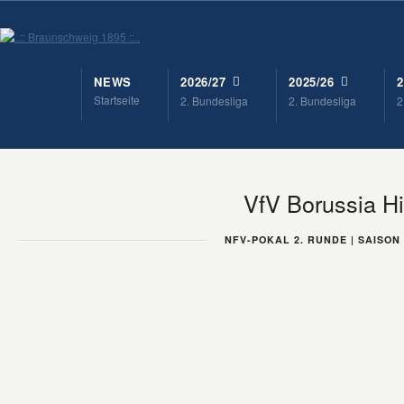
NEWS
2026/27
2025/26
2
Startseite
2. Bundesliga
2. Bundesliga
2
VfV Borussia Hi
NFV-POKAL 2. RUNDE | SAISON 2