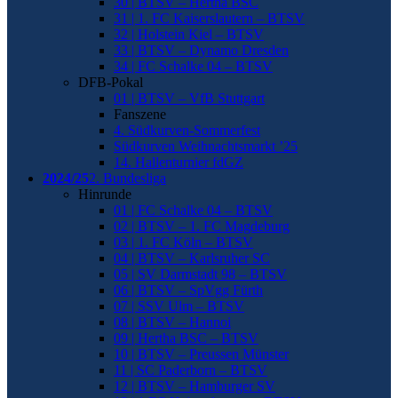
30 | BTSV – Hertha BSC
31 | 1. FC Kaiserslautern – BTSV
32 | Holstein Kiel – BTSV
33 | BTSV – Dynamo Dresden
34 | FC Schalke 04 – BTSV
DFB-Pokal
01 | BTSV – VfB Stuttgart
Fanszene
4. Südkurven-Sommerfest
Südkurven Weihnachtsmarkt ’25
14. Hallenturnier fdGZ
2024/25
2. Bundesliga
Hinrunde
01 | FC Schalke 04 – BTSV
02 | BTSV – 1. FC Magdeburg
03 | 1. FC Köln – BTSV
04 | BTSV – Karlsruher SC
05 | SV Darmstadt 98 – BTSV
06 | BTSV – SpVgg Fürth
07 | SSV Ulm – BTSV
08 | BTSV – Hannoi
09 | Hertha BSC – BTSV
10 | BTSV – Preussen Münster
11 | SC Paderborn – BTSV
12 | BTSV – Hamburger SV