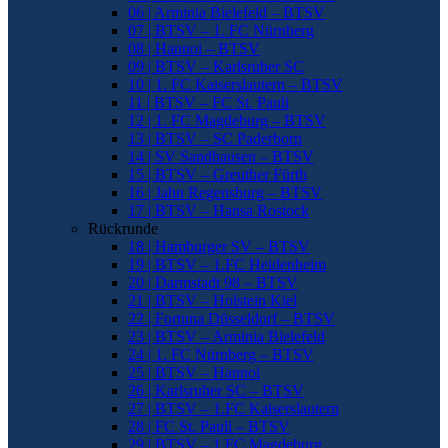
06 | Arminia Bielefeld – BTSV
07 | BTSV – 1. FC Nürnberg
08 | Hannoi – BTSV
09 | BTSV – Karlsruher SC
10 | 1. FC Kaiserslautern – BTSV
11 | BTSV – FC St. Pauli
12 | 1. FC Magdeburg – BTSV
13 | BTSV – SC Paderborn
14 | SV Sandhausen – BTSV
15 | BTSV – Greuther Fürth
16 | Jahn Regensburg – BTSV
17 | BTSV – Hansa Rostock
Rückrunde
18 | Hamburger SV – BTSV
19 | BTSV – 1.FC Heidenheim
20 | Darmstadt 98 – BTSV
21 | BTSV – Holstein Kiel
22 | Fortuna Düsseldorf – BTSV
23 | BTSV – Arminia Bielefeld
24 | 1. FC Nürnberg – BTSV
25 | BTSV – Hannoi
26 | Karlsruher SC – BTSV
27 | BTSV – 1.FC Kaiserslautern
28 | FC St. Pauli – BTSV
29 | BTSV – 1.FC Magdeburg