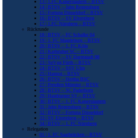
13 | 1.FC Kaiserslautern – BTSV
14 | BTSV – Jahn Regensburg
15 | Fortuna Düsseldorf – BTSV
16 | BTSV – SV Elversberg
17 | 1.FC Nürnberg – BTSV
Rückrunde
18 | BTSV – FC Schalke 04
19 | 1. FC Magdeburg – BTSV
20 | BTSV – 1. FC Köln
21 | Karlsruher SC – BTSV
22 | BTSV – SV Darmstadt 98
23 | SpVgg Fürth – BTSV
24 | BTSV – SSV Ulm
25 | Hannoi – BTSV
26 | BTSV – Hertha BSC
27 | Preußen Münster – BTSV
28 | BTSV – SC Paderborn
29 | Hamburger SV – BTSV
30 | BTSV – 1. FC Kaiserslautern
31 | Jahn Regensburg – BTSV
32 | BTSV – Fortuna Düsseldorf
33 | SV Elversberg – BTSV
34 | BTSV – 1. FC Nürnberg
Relegation
01 | 1. FC Saarbrücken – BTSV