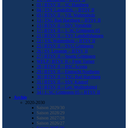
01 | BTSV II – SC Hainberg
04 | TSV Landolfsh. – BTSV II
05 | BTSV II – VfL Wahrenholz
13 | TSG Bad Harzburg – BTSV II
15 | BTSV II – SSV Vorsfelde
17 | BTSV II – 1. SC Göttingen 05
21 | BTSV II – TSV Landolfshausen
22 | VfL Wahrenholz – BTSV II
25 | BTSV II – SVG Göttingen
26 | SV Lengede – BTSV II
27 | BTSV II – Sparta Göttingen
WFLP | BTSV II – Freie Turner
28 | BTSV II – BSC Acosta
29 | BTSV II – Eintracht Northeim
30 | BTSV II – TSG Bad Harzburg
31 | BTSV II – SSV Kästorf
33 | BTSV II – Ger. Wolfenbüttel
34 | 1. SC Göttingen 05 – BTSV II
Archiv
2020-2030
Saison 2029/30
Saison 2028/29
Saison 2027/28
Saison 2026/27