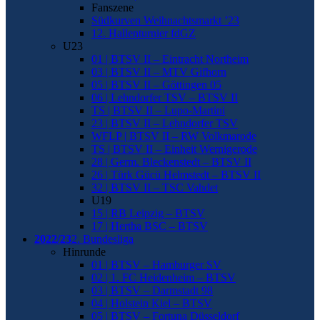
Fanszene
Südkurven Weihnachtsmarkt ’23
12. Hallenturnier fdGZ
U23
01 | BTSV II – Eintracht Northeim
03 | BTSV II – MTV Gifhorn
05 | BTSV II – Göttingen 05
06 | Lehndorfer TSV – BTSV II
TS | BTSV II – Lupo-Martini
23 | BTSV II – Lehndorfer TSV
WFLP | BTSV II – RW Volkmarode
TS | BTSV II – Einheit Wernigerode
28 | Germ. Bleckenstedt – BTSV II
26 | Türk Gücü Helmstedt – BTSV II
32 | BTSV II – TSC Vahdet
U19
15 | RB Leipzig – BTSV
17 | Hertha BSC – BTSV
2022/23
2. Bundesliga
Hinrunde
01 | BTSV – Hamburger SV
02 | 1. FC Heidenheim – BTSV
03 | BTSV – Darmstadt 98
04 | Holstein Kiel – BTSV
05 | BTSV – Fortuna Düsseldorf