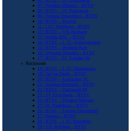
06 | BTSV – SV Elversberg
07 | Preußen Münster – BTSV
08 | BTSV – SC Paderborn
09 | Fortuna Düsseldorf – BTSV
10 | BTSV – Hannoi
11 | 1.FC Nürnberg – BTSV
12 | BTSV – VfL Bochum
13 | Hertha BSC – BTSV
14 | BTSV – 1. FC Kaiserslautern
15 | BTSV – Holstein Kiel
16 | Dynamo Dresden – BTSV
17 | BTSV – FC Schalke 04
Rückrunde
18 | BTSV – 1. FC Magdeburg
19 | SpVgg Fürth – BTSV
20 | BTSV – Karlsruher SC
21 | Arminia Bielefeld – BTSV
22 | BTSV – Darmstadt 98
23 | SV Elversberg – BTSV
24 | BTSV – Preußen Münster
25 | SC Paderborn – BTSV
26 | BTSV – Fortuna Düsseldorf
27 | Hannoi – BTSV
28 | BTSV – 1.FC Nürnberg
29 | VfL Bochum – BTSV