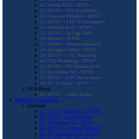
20 | Hertha BSC – BTSV
21 | BTSV – VfL Osnabrück
22 | Dynamo Dresden – BTSV
23 | BTSV – 1.FC Kaiserslautern
24 | Holstein Kiel – BTSV
25 | BTSV – SpVgg Fürth
26 | Hannoi – BTSV
27 | BTSV – Arminia Bielefeld
28 | Energie Cottbus – BTSV
29 | BTSV – 1.FC Nürnberg
30 | VfL Wolfsburg – BTSV
31 | BTSV – SV Darmstadt 98
32 | Karlsruher SC – BTSV
33 | BTSV – 1.FC Heidenheim
34 | FC St. Pauli – BTSV
DFB-Pokal
01 | BTSV – Union Berlin
2025/26
2. Bundesliga
Hinrunde
01 | 1. FC Magdeburg – BTSV
02 | BTSV – SpVgg Fürth
03 | Karlsruher SC – BTSV
04 | BTSV – Arminia Bielefeld
05 | SV Darmstadt 98 – BTSV