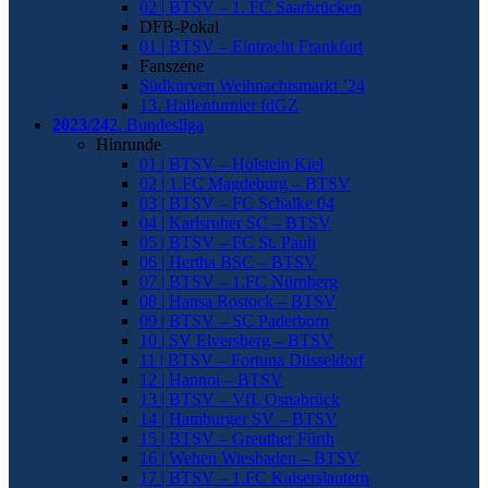
02 | BTSV – 1. FC Saarbrücken
DFB-Pokal
01 | BTSV – Eintracht Frankfurt
Fanszene
Südkurven Weihnachtsmarkt ’24
13. Hallenturnier fdGZ
2023/24
2. Bundesliga
Hinrunde
01 | BTSV – Holstein Kiel
02 | 1.FC Magdeburg – BTSV
03 | BTSV – FC Schalke 04
04 | Karlsruher SC – BTSV
05 | BTSV – FC St. Pauli
06 | Hertha BSC – BTSV
07 | BTSV – 1.FC Nürnberg
08 | Hansa Rostock – BTSV
09 | BTSV – SC Paderborn
10 | SV Elversberg – BTSV
11 | BTSV – Fortuna Düsseldorf
12 | Hannoi – BTSV
13 | BTSV – VfL Osnabrück
14 | Hamburger SV – BTSV
15 | BTSV – Greuther Fürth
16 | Wehen Wiesbaden – BTSV
17 | BTSV – 1.FC Kaiserslautern