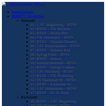
News
Startseite
2026/27
2. Bundesliga
Hinrunde
01 | 1. FC Magdeburg – BTSV
02 | BTSV – VfL Bochum
03 | BTSV – Hertha BSC
04 | VfL Osnabrück – BTSV
05 | BTSV – Dynamo Dresden
06 | 1.FC Kaiserslautern – BTSV
07 | BTSV – Holstein Kiel
08 | SpVgg Fürth – BTSV
09 | BTSV – Hannoi
10 | Arminia Bielefeld – BTSV
11 | BTSV – Energie Cottbus
12 | 1.FC Nürnberg – BTSV
13 | BTSV – VfL Wolfsburg
14 | SV Darmstadt 98 – BTSV
15 | BTSV – Karlsruher SC
16 | 1.FC Heidenheim – BTSV
17 | BTSV – FC St. Pauli
Rückrunde
18 | BTSV – 1.FC Magdeburg
19 | VfL Bochum – BTSV