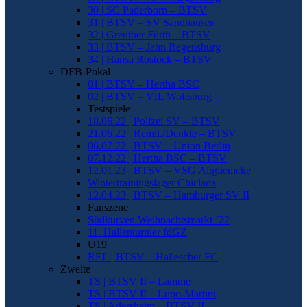
30 | SC Paderborn – BTSV
31 | BTSV – SV Sandhausen
32 | Greuther Fürth – BTSV
33 | BTSV – Jahn Regensburg
34 | Hansa Rostock – BTSV
DFB-Pokal
01 | BTSV – Hertha BSC
02 | BTSV – VfL Wolfsburg
Testspiele
18.06.22 | Polizei SV – BTSV
21.06.22 | Remli./Denkte – BTSV
06.07.22 | BTSV – Union Berlin
07.12.22 | Hertha BSC – BTSV
12.01.23 | BTSV – VSG Altglienicke
Wintertrainingslager Chiclana
12.04.23 | BTSV – Hamburger SV II
Fanszene
Südkurven Weihnachtsmarkt ’22
11. Hallenturnier fdGZ
U19
REL | BTSV – Hallescher FC
Zweite
TS | BTSV II – Lamme
TS | BTSV II – Lupo-Martini
TS | Adersheim – BTSV II