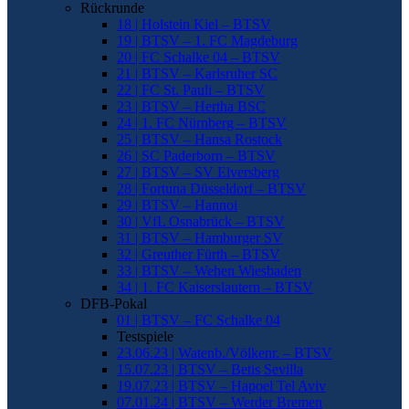
Rückrunde
18 | Holstein Kiel – BTSV
19 | BTSV – 1. FC Magdeburg
20 | FC Schalke 04 – BTSV
21 | BTSV – Karlsruher SC
22 | FC St. Pauli – BTSV
23 | BTSV – Hertha BSC
24 | 1. FC Nürnberg – BTSV
25 | BTSV – Hansa Rostock
26 | SC Paderborn – BTSV
27 | BTSV – SV Elversberg
28 | Fortuna Düsseldorf – BTSV
29 | BTSV – Hannoi
30 | VfL Osnabrück – BTSV
31 | BTSV – Hamburger SV
32 | Greuther Fürth – BTSV
33 | BTSV – Wehen Wiesbaden
34 | 1. FC Kaiserslautern – BTSV
DFB-Pokal
01 | BTSV – FC Schalke 04
Testspiele
23.06.23 | Watenb./Völkenr. – BTSV
15.07.23 | BTSV – Betis Sevilla
19.07.23 | BTSV – Hapoel Tel Aviv
07.01.24 | BTSV – Werder Bremen