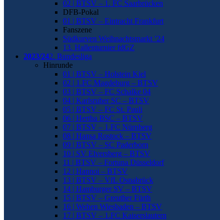
02 | BTSV – 1. FC Saarbrücken
DFB-Pokal
01 | BTSV – Eintracht Frankfurt
Fanszene
Südkurven Weihnachtsmarkt ’24
13. Hallenturnier fdGZ
2023/24
2. Bundesliga
Hinrunde
01 | BTSV – Holstein Kiel
02 | 1.FC Magdeburg – BTSV
03 | BTSV – FC Schalke 04
04 | Karlsruher SC – BTSV
05 | BTSV – FC St. Pauli
06 | Hertha BSC – BTSV
07 | BTSV – 1.FC Nürnberg
08 | Hansa Rostock – BTSV
09 | BTSV – SC Paderborn
10 | SV Elversberg – BTSV
11 | BTSV – Fortuna Düsseldorf
12 | Hannoi – BTSV
13 | BTSV – VfL Osnabrück
14 | Hamburger SV – BTSV
15 | BTSV – Greuther Fürth
16 | Wehen Wiesbaden – BTSV
17 | BTSV – 1.FC Kaiserslautern