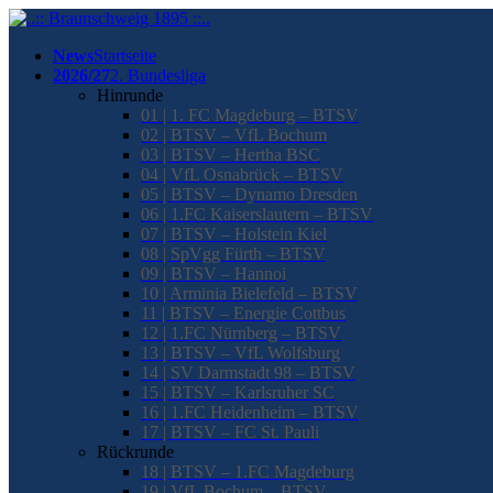
News
Startseite
2026/27
2. Bundesliga
Hinrunde
01 | 1. FC Magdeburg – BTSV
02 | BTSV – VfL Bochum
03 | BTSV – Hertha BSC
04 | VfL Osnabrück – BTSV
05 | BTSV – Dynamo Dresden
06 | 1.FC Kaiserslautern – BTSV
07 | BTSV – Holstein Kiel
08 | SpVgg Fürth – BTSV
09 | BTSV – Hannoi
10 | Arminia Bielefeld – BTSV
11 | BTSV – Energie Cottbus
12 | 1.FC Nürnberg – BTSV
13 | BTSV – VfL Wolfsburg
14 | SV Darmstadt 98 – BTSV
15 | BTSV – Karlsruher SC
16 | 1.FC Heidenheim – BTSV
17 | BTSV – FC St. Pauli
Rückrunde
18 | BTSV – 1.FC Magdeburg
19 | VfL Bochum – BTSV