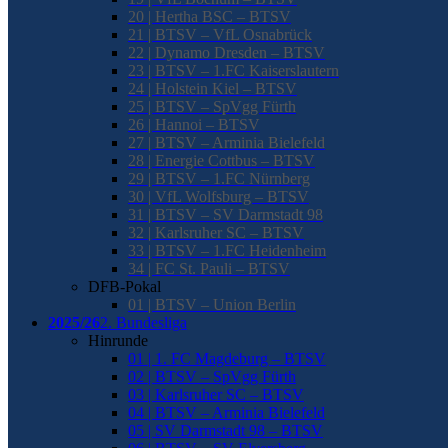
20 | Hertha BSC – BTSV
21 | BTSV – VfL Osnabrück
22 | Dynamo Dresden – BTSV
23 | BTSV – 1.FC Kaiserslautern
24 | Holstein Kiel – BTSV
25 | BTSV – SpVgg Fürth
26 | Hannoi – BTSV
27 | BTSV – Arminia Bielefeld
28 | Energie Cottbus – BTSV
29 | BTSV – 1.FC Nürnberg
30 | VfL Wolfsburg – BTSV
31 | BTSV – SV Darmstadt 98
32 | Karlsruher SC – BTSV
33 | BTSV – 1.FC Heidenheim
34 | FC St. Pauli – BTSV
DFB-Pokal
01 | BTSV – Union Berlin
2025/26
2. Bundesliga
Hinrunde
01 | 1. FC Magdeburg – BTSV
02 | BTSV – SpVgg Fürth
03 | Karlsruher SC – BTSV
04 | BTSV – Arminia Bielefeld
05 | SV Darmstadt 98 – BTSV