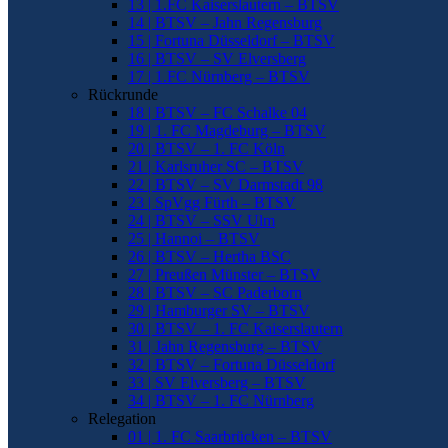
13 | 1.FC Kaiserslautern – BTSV
14 | BTSV – Jahn Regensburg
15 | Fortuna Düsseldorf – BTSV
16 | BTSV – SV Elversberg
17 | 1.FC Nürnberg – BTSV
Rückrunde
18 | BTSV – FC Schalke 04
19 | 1. FC Magdeburg – BTSV
20 | BTSV – 1. FC Köln
21 | Karlsruher SC – BTSV
22 | BTSV – SV Darmstadt 98
23 | SpVgg Fürth – BTSV
24 | BTSV – SSV Ulm
25 | Hannoi – BTSV
26 | BTSV – Hertha BSC
27 | Preußen Münster – BTSV
28 | BTSV – SC Paderborn
29 | Hamburger SV – BTSV
30 | BTSV – 1. FC Kaiserslautern
31 | Jahn Regensburg – BTSV
32 | BTSV – Fortuna Düsseldorf
33 | SV Elversberg – BTSV
34 | BTSV – 1. FC Nürnberg
Relegation
01 | 1. FC Saarbrücken – BTSV