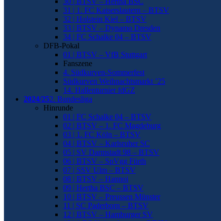
30 | BTSV – Hertha BSC
31 | 1. FC Kaiserslautern – BTSV
32 | Holstein Kiel – BTSV
33 | BTSV – Dynamo Dresden
34 | FC Schalke 04 – BTSV
DFB-Pokal
01 | BTSV – VfB Stuttgart
Fanszene
4. Südkurven-Sommerfest
Südkurven Weihnachtsmarkt ’25
14. Hallenturnier fdGZ
2024/25
2. Bundesliga
Hinrunde
01 | FC Schalke 04 – BTSV
02 | BTSV – 1. FC Magdeburg
03 | 1. FC Köln – BTSV
04 | BTSV – Karlsruher SC
05 | SV Darmstadt 98 – BTSV
06 | BTSV – SpVgg Fürth
07 | SSV Ulm – BTSV
08 | BTSV – Hannoi
09 | Hertha BSC – BTSV
10 | BTSV – Preussen Münster
11 | SC Paderborn – BTSV
12 | BTSV – Hamburger SV