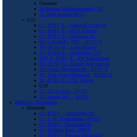
Fanszene
Südkurven Weihnachtsmarkt ’23
12. Hallenturnier fdGZ
U23
01 | BTSV II – Eintracht Northeim
03 | BTSV II – MTV Gifhorn
05 | BTSV II – Göttingen 05
06 | Lehndorfer TSV – BTSV II
TS | BTSV II – Lupo-Martini
23 | BTSV II – Lehndorfer TSV
WFLP | BTSV II – RW Volkmarode
TS | BTSV II – Einheit Wernigerode
28 | Germ. Bleckenstedt – BTSV II
26 | Türk Gücü Helmstedt – BTSV II
32 | BTSV II – TSC Vahdet
U19
15 | RB Leipzig – BTSV
17 | Hertha BSC – BTSV
2022/23
2. Bundesliga
Hinrunde
01 | BTSV – Hamburger SV
02 | 1. FC Heidenheim – BTSV
03 | BTSV – Darmstadt 98
04 | Holstein Kiel – BTSV
05 | BTSV – Fortuna Düsseldorf