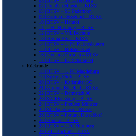
06 | BTSV – SV Elversberg
07 | Preußen Münster – BTSV
08 | BTSV – SC Paderborn
09 | Fortuna Düsseldorf – BTSV
10 | BTSV – Hannoi
11 | 1.FC Nürnberg – BTSV
12 | BTSV – VfL Bochum
13 | Hertha BSC – BTSV
14 | BTSV – 1. FC Kaiserslautern
15 | BTSV – Holstein Kiel
16 | Dynamo Dresden – BTSV
17 | BTSV – FC Schalke 04
Rückrunde
18 | BTSV – 1. FC Magdeburg
19 | SpVgg Fürth – BTSV
20 | BTSV – Karlsruher SC
21 | Arminia Bielefeld – BTSV
22 | BTSV – Darmstadt 98
23 | SV Elversberg – BTSV
24 | BTSV – Preußen Münster
25 | SC Paderborn – BTSV
26 | BTSV – Fortuna Düsseldorf
27 | Hannoi – BTSV
28 | BTSV – 1.FC Nürnberg
29 | VfL Bochum – BTSV