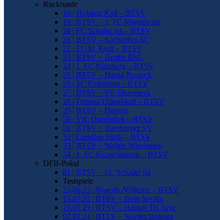
Rückrunde
18 | Holstein Kiel – BTSV
19 | BTSV – 1. FC Magdeburg
20 | FC Schalke 04 – BTSV
21 | BTSV – Karlsruher SC
22 | FC St. Pauli – BTSV
23 | BTSV – Hertha BSC
24 | 1. FC Nürnberg – BTSV
25 | BTSV – Hansa Rostock
26 | SC Paderborn – BTSV
27 | BTSV – SV Elversberg
28 | Fortuna Düsseldorf – BTSV
29 | BTSV – Hannoi
30 | VfL Osnabrück – BTSV
31 | BTSV – Hamburger SV
32 | Greuther Fürth – BTSV
33 | BTSV – Wehen Wiesbaden
34 | 1. FC Kaiserslautern – BTSV
DFB-Pokal
01 | BTSV – FC Schalke 04
Testspiele
23.06.23 | Watenb./Völkenr. – BTSV
15.07.23 | BTSV – Betis Sevilla
19.07.23 | BTSV – Hapoel Tel Aviv
07.01.24 | BTSV – Werder Bremen