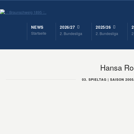
NEWS
2026/27
2025/26
2
Startseite
2. Bundesliga
2. Bundesliga
2
Hansa Ros
03. SPIELTAG | SAISON 2005