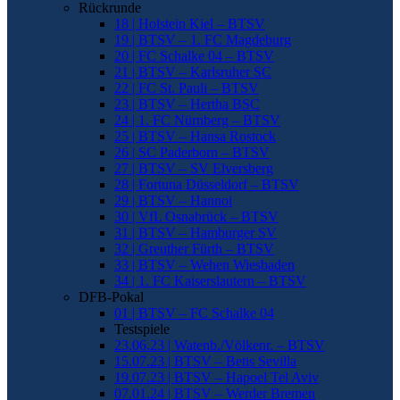
Rückrunde
18 | Holstein Kiel – BTSV
19 | BTSV – 1. FC Magdeburg
20 | FC Schalke 04 – BTSV
21 | BTSV – Karlsruher SC
22 | FC St. Pauli – BTSV
23 | BTSV – Hertha BSC
24 | 1. FC Nürnberg – BTSV
25 | BTSV – Hansa Rostock
26 | SC Paderborn – BTSV
27 | BTSV – SV Elversberg
28 | Fortuna Düsseldorf – BTSV
29 | BTSV – Hannoi
30 | VfL Osnabrück – BTSV
31 | BTSV – Hamburger SV
32 | Greuther Fürth – BTSV
33 | BTSV – Wehen Wiesbaden
34 | 1. FC Kaiserslautern – BTSV
DFB-Pokal
01 | BTSV – FC Schalke 04
Testspiele
23.06.23 | Watenb./Völkenr. – BTSV
15.07.23 | BTSV – Betis Sevilla
19.07.23 | BTSV – Hapoel Tel Aviv
07.01.24 | BTSV – Werder Bremen