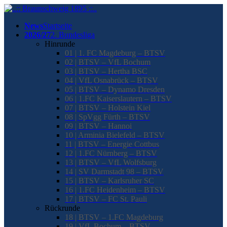
News
Startseite
2026/27
2. Bundesliga
Hinrunde
01 | 1. FC Magdeburg – BTSV
02 | BTSV – VfL Bochum
03 | BTSV – Hertha BSC
04 | VfL Osnabrück – BTSV
05 | BTSV – Dynamo Dresden
06 | 1.FC Kaiserslautern – BTSV
07 | BTSV – Holstein Kiel
08 | SpVgg Fürth – BTSV
09 | BTSV – Hannoi
10 | Arminia Bielefeld – BTSV
11 | BTSV – Energie Cottbus
12 | 1.FC Nürnberg – BTSV
13 | BTSV – VfL Wolfsburg
14 | SV Darmstadt 98 – BTSV
15 | BTSV – Karlsruher SC
16 | 1.FC Heidenheim – BTSV
17 | BTSV – FC St. Pauli
Rückrunde
18 | BTSV – 1.FC Magdeburg
19 | VfL Bochum – BTSV