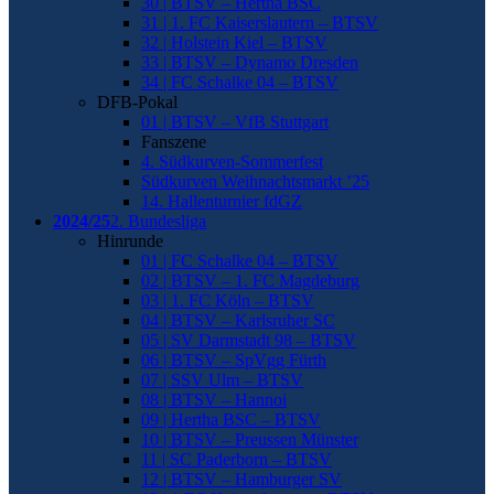
30 | BTSV – Hertha BSC
31 | 1. FC Kaiserslautern – BTSV
32 | Holstein Kiel – BTSV
33 | BTSV – Dynamo Dresden
34 | FC Schalke 04 – BTSV
DFB-Pokal
01 | BTSV – VfB Stuttgart
Fanszene
4. Südkurven-Sommerfest
Südkurven Weihnachtsmarkt ’25
14. Hallenturnier fdGZ
2024/25
2. Bundesliga
Hinrunde
01 | FC Schalke 04 – BTSV
02 | BTSV – 1. FC Magdeburg
03 | 1. FC Köln – BTSV
04 | BTSV – Karlsruher SC
05 | SV Darmstadt 98 – BTSV
06 | BTSV – SpVgg Fürth
07 | SSV Ulm – BTSV
08 | BTSV – Hannoi
09 | Hertha BSC – BTSV
10 | BTSV – Preussen Münster
11 | SC Paderborn – BTSV
12 | BTSV – Hamburger SV