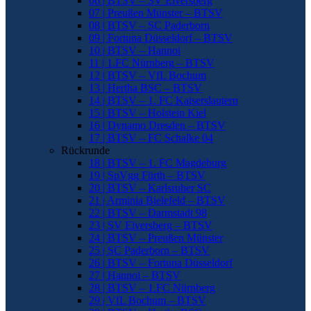
06 | BTSV – SV Elversberg
07 | Preußen Münster – BTSV
08 | BTSV – SC Paderborn
09 | Fortuna Düsseldorf – BTSV
10 | BTSV – Hannoi
11 | 1.FC Nürnberg – BTSV
12 | BTSV – VfL Bochum
13 | Hertha BSC – BTSV
14 | BTSV – 1. FC Kaiserslautern
15 | BTSV – Holstein Kiel
16 | Dynamo Dresden – BTSV
17 | BTSV – FC Schalke 04
Rückrunde
18 | BTSV – 1. FC Magdeburg
19 | SpVgg Fürth – BTSV
20 | BTSV – Karlsruher SC
21 | Arminia Bielefeld – BTSV
22 | BTSV – Darmstadt 98
23 | SV Elversberg – BTSV
24 | BTSV – Preußen Münster
25 | SC Paderborn – BTSV
26 | BTSV – Fortuna Düsseldorf
27 | Hannoi – BTSV
28 | BTSV – 1.FC Nürnberg
29 | VfL Bochum – BTSV