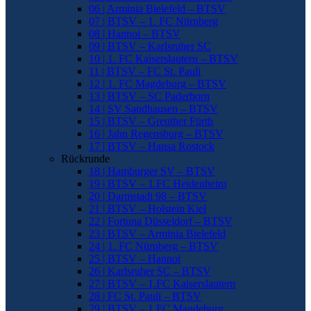
06 | Arminia Bielefeld – BTSV
07 | BTSV – 1. FC Nürnberg
08 | Hannoi – BTSV
09 | BTSV – Karlsruher SC
10 | 1. FC Kaiserslautern – BTSV
11 | BTSV – FC St. Pauli
12 | 1. FC Magdeburg – BTSV
13 | BTSV – SC Paderborn
14 | SV Sandhausen – BTSV
15 | BTSV – Greuther Fürth
16 | Jahn Regensburg – BTSV
17 | BTSV – Hansa Rostock
Rückrunde
18 | Hamburger SV – BTSV
19 | BTSV – 1.FC Heidenheim
20 | Darmstadt 98 – BTSV
21 | BTSV – Holstein Kiel
22 | Fortuna Düsseldorf – BTSV
23 | BTSV – Arminia Bielefeld
24 | 1. FC Nürnberg – BTSV
25 | BTSV – Hannoi
26 | Karlsruher SC – BTSV
27 | BTSV – 1.FC Kaiserslautern
28 | FC St. Pauli – BTSV
29 | BTSV – 1.FC Magdeburg