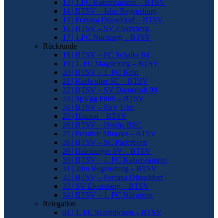
13 | 1.FC Kaiserslautern – BTSV
14 | BTSV – Jahn Regensburg
15 | Fortuna Düsseldorf – BTSV
16 | BTSV – SV Elversberg
17 | 1.FC Nürnberg – BTSV
Rückrunde
18 | BTSV – FC Schalke 04
19 | 1. FC Magdeburg – BTSV
20 | BTSV – 1. FC Köln
21 | Karlsruher SC – BTSV
22 | BTSV – SV Darmstadt 98
23 | SpVgg Fürth – BTSV
24 | BTSV – SSV Ulm
25 | Hannoi – BTSV
26 | BTSV – Hertha BSC
27 | Preußen Münster – BTSV
28 | BTSV – SC Paderborn
29 | Hamburger SV – BTSV
30 | BTSV – 1. FC Kaiserslautern
31 | Jahn Regensburg – BTSV
32 | BTSV – Fortuna Düsseldorf
33 | SV Elversberg – BTSV
34 | BTSV – 1. FC Nürnberg
Relegation
01 | 1. FC Saarbrücken – BTSV