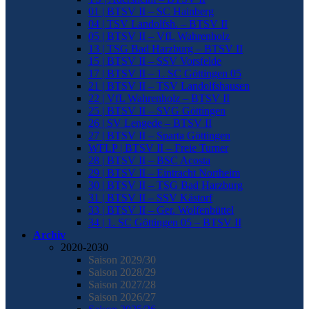
01 | BTSV II – SC Hainberg
04 | TSV Landolfsh. – BTSV II
05 | BTSV II – VfL Wahrenholz
13 | TSG Bad Harzburg – BTSV II
15 | BTSV II – SSV Vorsfelde
17 | BTSV II – 1. SC Göttingen 05
21 | BTSV II – TSV Landolfshausen
22 | VfL Wahrenholz – BTSV II
25 | BTSV II – SVG Göttingen
26 | SV Lengede – BTSV II
27 | BTSV II – Sparta Göttingen
WFLP | BTSV II – Freie Turner
28 | BTSV II – BSC Acosta
29 | BTSV II – Eintracht Northeim
30 | BTSV II – TSG Bad Harzburg
31 | BTSV II – SSV Kästorf
33 | BTSV II – Ger. Wolfenbüttel
34 | 1. SC Göttingen 05 – BTSV II
Archiv
2020-2030
Saison 2029/30
Saison 2028/29
Saison 2027/28
Saison 2026/27