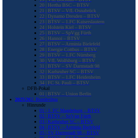
20 | Hertha BSC – BTSV
21 | BTSV – VfL Osnabrück
22 | Dynamo Dresden – BTSV
23 | BTSV – 1.FC Kaiserslautern
24 | Holstein Kiel – BTSV
25 | BTSV – SpVgg Fürth
26 | Hannoi – BTSV
27 | BTSV – Arminia Bielefeld
28 | Energie Cottbus – BTSV
29 | BTSV – 1.FC Nürnberg
30 | VfL Wolfsburg – BTSV
31 | BTSV – SV Darmstadt 98
32 | Karlsruher SC – BTSV
33 | BTSV – 1.FC Heidenheim
34 | FC St. Pauli – BTSV
DFB-Pokal
01 | BTSV – Union Berlin
2025/26
2. Bundesliga
Hinrunde
01 | 1. FC Magdeburg – BTSV
02 | BTSV – SpVgg Fürth
03 | Karlsruher SC – BTSV
04 | BTSV – Arminia Bielefeld
05 | SV Darmstadt 98 – BTSV