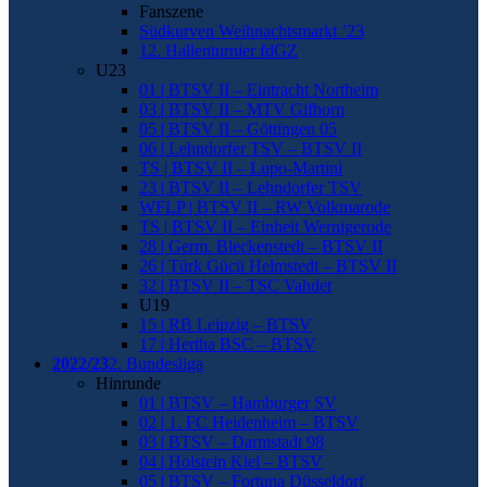
Fanszene
Südkurven Weihnachtsmarkt ’23
12. Hallenturnier fdGZ
U23
01 | BTSV II – Eintracht Northeim
03 | BTSV II – MTV Gifhorn
05 | BTSV II – Göttingen 05
06 | Lehndorfer TSV – BTSV II
TS | BTSV II – Lupo-Martini
23 | BTSV II – Lehndorfer TSV
WFLP | BTSV II – RW Volkmarode
TS | BTSV II – Einheit Wernigerode
28 | Germ. Bleckenstedt – BTSV II
26 | Türk Gücü Helmstedt – BTSV II
32 | BTSV II – TSC Vahdet
U19
15 | RB Leipzig – BTSV
17 | Hertha BSC – BTSV
2022/23
2. Bundesliga
Hinrunde
01 | BTSV – Hamburger SV
02 | 1. FC Heidenheim – BTSV
03 | BTSV – Darmstadt 98
04 | Holstein Kiel – BTSV
05 | BTSV – Fortuna Düsseldorf