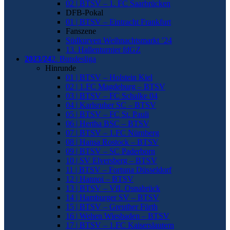
02 | BTSV – 1. FC Saarbrücken
DFB-Pokal
01 | BTSV – Eintracht Frankfurt
Fanszene
Südkurven Weihnachtsmarkt ’24
13. Hallenturnier fdGZ
2023/24
2. Bundesliga
Hinrunde
01 | BTSV – Holstein Kiel
02 | 1.FC Magdeburg – BTSV
03 | BTSV – FC Schalke 04
04 | Karlsruher SC – BTSV
05 | BTSV – FC St. Pauli
06 | Hertha BSC – BTSV
07 | BTSV – 1.FC Nürnberg
08 | Hansa Rostock – BTSV
09 | BTSV – SC Paderborn
10 | SV Elversberg – BTSV
11 | BTSV – Fortuna Düsseldorf
12 | Hannoi – BTSV
13 | BTSV – VfL Osnabrück
14 | Hamburger SV – BTSV
15 | BTSV – Greuther Fürth
16 | Wehen Wiesbaden – BTSV
17 | BTSV – 1.FC Kaiserslautern