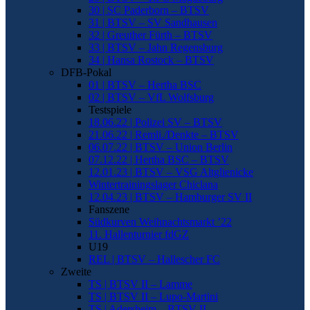
30 | SC Paderborn – BTSV
31 | BTSV – SV Sandhausen
32 | Greuther Fürth – BTSV
33 | BTSV – Jahn Regensburg
34 | Hansa Rostock – BTSV
DFB-Pokal
01 | BTSV – Hertha BSC
02 | BTSV – VfL Wolfsburg
Testspiele
18.06.22 | Polizei SV – BTSV
21.06.22 | Remli./Denkte – BTSV
06.07.22 | BTSV – Union Berlin
07.12.22 | Hertha BSC – BTSV
12.01.23 | BTSV – VSG Altglienicke
Wintertrainingslager Chiclana
12.04.23 | BTSV – Hamburger SV II
Fanszene
Südkurven Weihnachtsmarkt ’22
11. Hallenturnier fdGZ
U19
REL | BTSV – Hallescher FC
Zweite
TS | BTSV II – Lamme
TS | BTSV II – Lupo-Martini
TS | Adersheim – BTSV II