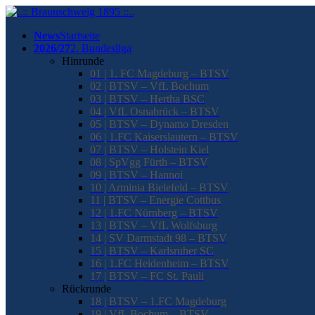
News
Startseite
2026/27
2. Bundesliga
Hinrunde
01 | 1. FC Magdeburg – BTSV
02 | BTSV – VfL Bochum
03 | BTSV – Hertha BSC
04 | VfL Osnabrück – BTSV
05 | BTSV – Dynamo Dresden
06 | 1.FC Kaiserslautern – BTSV
07 | BTSV – Holstein Kiel
08 | SpVgg Fürth – BTSV
09 | BTSV – Hannoi
10 | Arminia Bielefeld – BTSV
11 | BTSV – Energie Cottbus
12 | 1.FC Nürnberg – BTSV
13 | BTSV – VfL Wolfsburg
14 | SV Darmstadt 98 – BTSV
15 | BTSV – Karlsruher SC
16 | 1.FC Heidenheim – BTSV
17 | BTSV – FC St. Pauli
Rückrunde
18 | BTSV – 1.FC Magdeburg
19 | VfL Bochum – BTSV