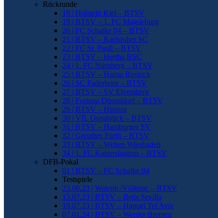
Rückrunde
18 | Holstein Kiel – BTSV
19 | BTSV – 1. FC Magdeburg
20 | FC Schalke 04 – BTSV
21 | BTSV – Karlsruher SC
22 | FC St. Pauli – BTSV
23 | BTSV – Hertha BSC
24 | 1. FC Nürnberg – BTSV
25 | BTSV – Hansa Rostock
26 | SC Paderborn – BTSV
27 | BTSV – SV Elversberg
28 | Fortuna Düsseldorf – BTSV
29 | BTSV – Hannoi
30 | VfL Osnabrück – BTSV
31 | BTSV – Hamburger SV
32 | Greuther Fürth – BTSV
33 | BTSV – Wehen Wiesbaden
34 | 1. FC Kaiserslautern – BTSV
DFB-Pokal
01 | BTSV – FC Schalke 04
Testspiele
23.06.23 | Watenb./Völkenr. – BTSV
15.07.23 | BTSV – Betis Sevilla
19.07.23 | BTSV – Hapoel Tel Aviv
07.01.24 | BTSV – Werder Bremen