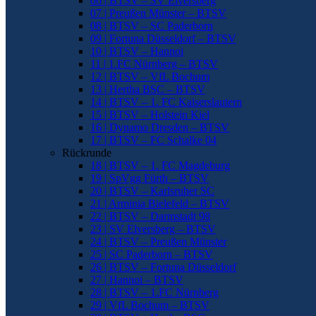
06 | BTSV – SV Elversberg
07 | Preußen Münster – BTSV
08 | BTSV – SC Paderborn
09 | Fortuna Düsseldorf – BTSV
10 | BTSV – Hannoi
11 | 1.FC Nürnberg – BTSV
12 | BTSV – VfL Bochum
13 | Hertha BSC – BTSV
14 | BTSV – 1. FC Kaiserslautern
15 | BTSV – Holstein Kiel
16 | Dynamo Dresden – BTSV
17 | BTSV – FC Schalke 04
Rückrunde
18 | BTSV – 1. FC Magdeburg
19 | SpVgg Fürth – BTSV
20 | BTSV – Karlsruher SC
21 | Arminia Bielefeld – BTSV
22 | BTSV – Darmstadt 98
23 | SV Elversberg – BTSV
24 | BTSV – Preußen Münster
25 | SC Paderborn – BTSV
26 | BTSV – Fortuna Düsseldorf
27 | Hannoi – BTSV
28 | BTSV – 1.FC Nürnberg
29 | VfL Bochum – BTSV