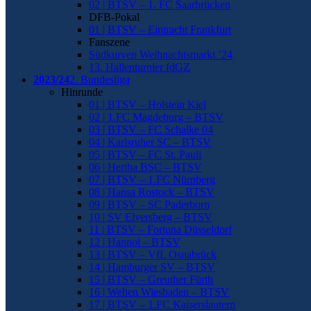
02 | BTSV – 1. FC Saarbrücken
DFB-Pokal
01 | BTSV – Eintracht Frankfurt
Fanszene
Südkurven Weihnachtsmarkt ’24
13. Hallenturnier fdGZ
2023/24
2. Bundesliga
Hinrunde
01 | BTSV – Holstein Kiel
02 | 1.FC Magdeburg – BTSV
03 | BTSV – FC Schalke 04
04 | Karlsruher SC – BTSV
05 | BTSV – FC St. Pauli
06 | Hertha BSC – BTSV
07 | BTSV – 1.FC Nürnberg
08 | Hansa Rostock – BTSV
09 | BTSV – SC Paderborn
10 | SV Elversberg – BTSV
11 | BTSV – Fortuna Düsseldorf
12 | Hannoi – BTSV
13 | BTSV – VfL Osnabrück
14 | Hamburger SV – BTSV
15 | BTSV – Greuther Fürth
16 | Wehen Wiesbaden – BTSV
17 | BTSV – 1.FC Kaiserslautern