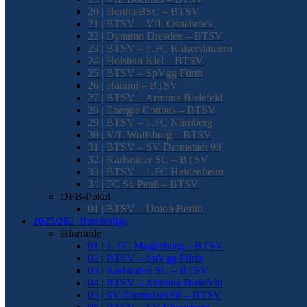
20 | Hertha BSC – BTSV
21 | BTSV – VfL Osnabrück
22 | Dynamo Dresden – BTSV
23 | BTSV – 1.FC Kaiserslautern
24 | Holstein Kiel – BTSV
25 | BTSV – SpVgg Fürth
26 | Hannoi – BTSV
27 | BTSV – Arminia Bielefeld
28 | Energie Cottbus – BTSV
29 | BTSV – 1.FC Nürnberg
30 | VfL Wolfsburg – BTSV
31 | BTSV – SV Darmstadt 98
32 | Karlsruher SC – BTSV
33 | BTSV – 1.FC Heidenheim
34 | FC St. Pauli – BTSV
DFB-Pokal
01 | BTSV – Union Berlin
2025/26
2. Bundesliga
Hinrunde
01 | 1. FC Magdeburg – BTSV
02 | BTSV – SpVgg Fürth
03 | Karlsruher SC – BTSV
04 | BTSV – Arminia Bielefeld
05 | SV Darmstadt 98 – BTSV