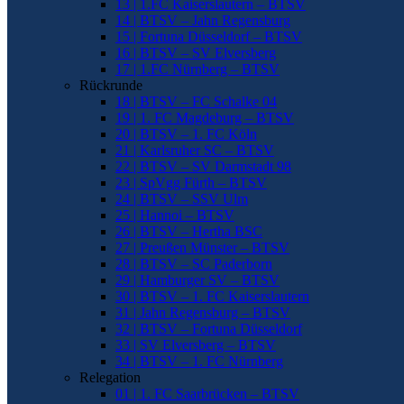
13 | 1.FC Kaiserslautern – BTSV
14 | BTSV – Jahn Regensburg
15 | Fortuna Düsseldorf – BTSV
16 | BTSV – SV Elversberg
17 | 1.FC Nürnberg – BTSV
Rückrunde
18 | BTSV – FC Schalke 04
19 | 1. FC Magdeburg – BTSV
20 | BTSV – 1. FC Köln
21 | Karlsruher SC – BTSV
22 | BTSV – SV Darmstadt 98
23 | SpVgg Fürth – BTSV
24 | BTSV – SSV Ulm
25 | Hannoi – BTSV
26 | BTSV – Hertha BSC
27 | Preußen Münster – BTSV
28 | BTSV – SC Paderborn
29 | Hamburger SV – BTSV
30 | BTSV – 1. FC Kaiserslautern
31 | Jahn Regensburg – BTSV
32 | BTSV – Fortuna Düsseldorf
33 | SV Elversberg – BTSV
34 | BTSV – 1. FC Nürnberg
Relegation
01 | 1. FC Saarbrücken – BTSV