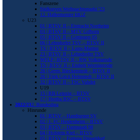
Fanszene
Südkurven Weihnachtsmarkt ’23
12. Hallenturnier fdGZ
U23
01 | BTSV II – Eintracht Northeim
03 | BTSV II – MTV Gifhorn
05 | BTSV II – Göttingen 05
06 | Lehndorfer TSV – BTSV II
TS | BTSV II – Lupo-Martini
23 | BTSV II – Lehndorfer TSV
WFLP | BTSV II – RW Volkmarode
TS | BTSV II – Einheit Wernigerode
28 | Germ. Bleckenstedt – BTSV II
26 | Türk Gücü Helmstedt – BTSV II
32 | BTSV II – TSC Vahdet
U19
15 | RB Leipzig – BTSV
17 | Hertha BSC – BTSV
2022/23
2. Bundesliga
Hinrunde
01 | BTSV – Hamburger SV
02 | 1. FC Heidenheim – BTSV
03 | BTSV – Darmstadt 98
04 | Holstein Kiel – BTSV
05 | BTSV – Fortuna Düsseldorf