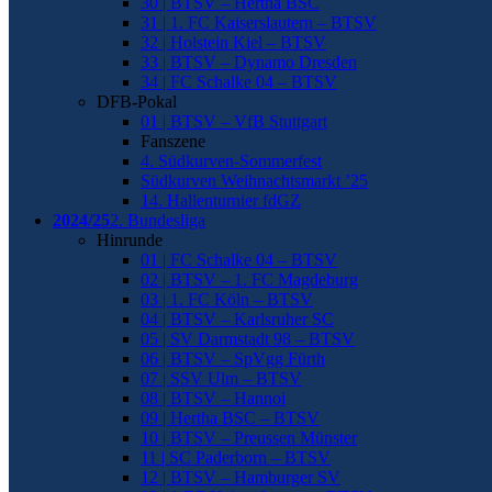
30 | BTSV – Hertha BSC
31 | 1. FC Kaiserslautern – BTSV
32 | Holstein Kiel – BTSV
33 | BTSV – Dynamo Dresden
34 | FC Schalke 04 – BTSV
DFB-Pokal
01 | BTSV – VfB Stuttgart
Fanszene
4. Südkurven-Sommerfest
Südkurven Weihnachtsmarkt ’25
14. Hallenturnier fdGZ
2024/25
2. Bundesliga
Hinrunde
01 | FC Schalke 04 – BTSV
02 | BTSV – 1. FC Magdeburg
03 | 1. FC Köln – BTSV
04 | BTSV – Karlsruher SC
05 | SV Darmstadt 98 – BTSV
06 | BTSV – SpVgg Fürth
07 | SSV Ulm – BTSV
08 | BTSV – Hannoi
09 | Hertha BSC – BTSV
10 | BTSV – Preussen Münster
11 | SC Paderborn – BTSV
12 | BTSV – Hamburger SV