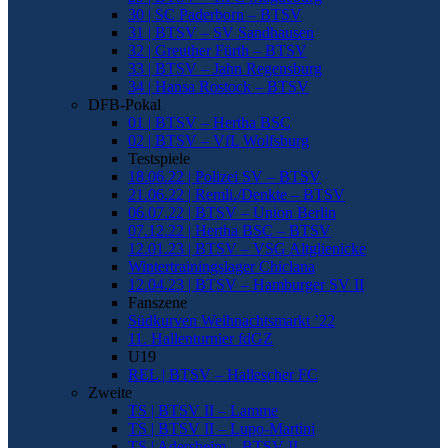
30 | SC Paderborn – BTSV
31 | BTSV – SV Sandhausen
32 | Greuther Fürth – BTSV
33 | BTSV – Jahn Regensburg
34 | Hansa Rostock – BTSV
DFB-Pokal
01 | BTSV – Hertha BSC
02 | BTSV – VfL Wolfsburg
Testspiele
18.06.22 | Polizei SV – BTSV
21.06.22 | Remli./Denkte – BTSV
06.07.22 | BTSV – Union Berlin
07.12.22 | Hertha BSC – BTSV
12.01.23 | BTSV – VSG Altglienicke
Wintertrainingslager Chiclana
12.04.23 | BTSV – Hamburger SV II
Fanszene
Südkurven Weihnachtsmarkt ’22
11. Hallenturnier fdGZ
U19
REL | BTSV – Hallescher FC
Zweite
TS | BTSV II – Lamme
TS | BTSV II – Lupo-Martini
TS | Adersheim – BTSV II