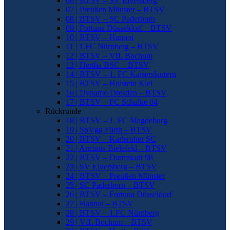
06 | BTSV – SV Elversberg
07 | Preußen Münster – BTSV
08 | BTSV – SC Paderborn
09 | Fortuna Düsseldorf – BTSV
10 | BTSV – Hannoi
11 | 1.FC Nürnberg – BTSV
12 | BTSV – VfL Bochum
13 | Hertha BSC – BTSV
14 | BTSV – 1. FC Kaiserslautern
15 | BTSV – Holstein Kiel
16 | Dynamo Dresden – BTSV
17 | BTSV – FC Schalke 04
Rückrunde
18 | BTSV – 1. FC Magdeburg
19 | SpVgg Fürth – BTSV
20 | BTSV – Karlsruher SC
21 | Arminia Bielefeld – BTSV
22 | BTSV – Darmstadt 98
23 | SV Elversberg – BTSV
24 | BTSV – Preußen Münster
25 | SC Paderborn – BTSV
26 | BTSV – Fortuna Düsseldorf
27 | Hannoi – BTSV
28 | BTSV – 1.FC Nürnberg
29 | VfL Bochum – BTSV