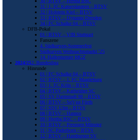
30 | BTSV – Hertha BSC
31 | 1. FC Kaiserslautern – BTSV
32 | Holstein Kiel – BTSV
33 | BTSV – Dynamo Dresden
34 | FC Schalke 04 – BTSV
DFB-Pokal
01 | BTSV – VfB Stuttgart
Fanszene
4. Südkurven-Sommerfest
Südkurven Weihnachtsmarkt ’25
14. Hallenturnier fdGZ
2024/25
2. Bundesliga
Hinrunde
01 | FC Schalke 04 – BTSV
02 | BTSV – 1. FC Magdeburg
03 | 1. FC Köln – BTSV
04 | BTSV – Karlsruher SC
05 | SV Darmstadt 98 – BTSV
06 | BTSV – SpVgg Fürth
07 | SSV Ulm – BTSV
08 | BTSV – Hannoi
09 | Hertha BSC – BTSV
10 | BTSV – Preussen Münster
11 | SC Paderborn – BTSV
12 | BTSV – Hamburger SV