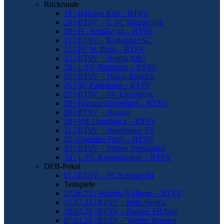
Rückrunde
18 | Holstein Kiel – BTSV
19 | BTSV – 1. FC Magdeburg
20 | FC Schalke 04 – BTSV
21 | BTSV – Karlsruher SC
22 | FC St. Pauli – BTSV
23 | BTSV – Hertha BSC
24 | 1. FC Nürnberg – BTSV
25 | BTSV – Hansa Rostock
26 | SC Paderborn – BTSV
27 | BTSV – SV Elversberg
28 | Fortuna Düsseldorf – BTSV
29 | BTSV – Hannoi
30 | VfL Osnabrück – BTSV
31 | BTSV – Hamburger SV
32 | Greuther Fürth – BTSV
33 | BTSV – Wehen Wiesbaden
34 | 1. FC Kaiserslautern – BTSV
DFB-Pokal
01 | BTSV – FC Schalke 04
Testspiele
23.06.23 | Watenb./Völkenr. – BTSV
15.07.23 | BTSV – Betis Sevilla
19.07.23 | BTSV – Hapoel Tel Aviv
07.01.24 | BTSV – Werder Bremen