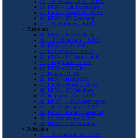
13 | 1.FC Kaiserslautern – BTSV
14 | BTSV – Jahn Regensburg
15 | Fortuna Düsseldorf – BTSV
16 | BTSV – SV Elversberg
17 | 1.FC Nürnberg – BTSV
Rückrunde
18 | BTSV – FC Schalke 04
19 | 1. FC Magdeburg – BTSV
20 | BTSV – 1. FC Köln
21 | Karlsruher SC – BTSV
22 | BTSV – SV Darmstadt 98
23 | SpVgg Fürth – BTSV
24 | BTSV – SSV Ulm
25 | Hannoi – BTSV
26 | BTSV – Hertha BSC
27 | Preußen Münster – BTSV
28 | BTSV – SC Paderborn
29 | Hamburger SV – BTSV
30 | BTSV – 1. FC Kaiserslautern
31 | Jahn Regensburg – BTSV
32 | BTSV – Fortuna Düsseldorf
33 | SV Elversberg – BTSV
34 | BTSV – 1. FC Nürnberg
Relegation
01 | 1. FC Saarbrücken – BTSV