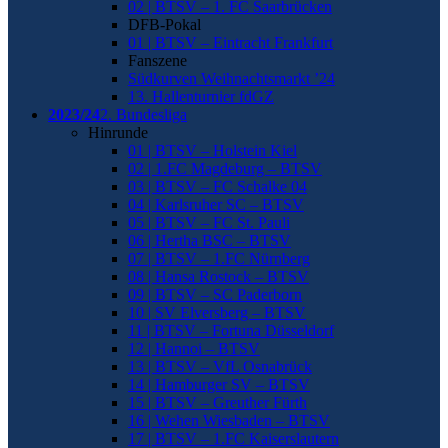
02 | BTSV – 1. FC Saarbrücken
DFB-Pokal
01 | BTSV – Eintracht Frankfurt
Fanszene
Südkurven Weihnachtsmarkt ’24
13. Hallenturnier fdGZ
2023/24
2. Bundesliga
Hinrunde
01 | BTSV – Holstein Kiel
02 | 1.FC Magdeburg – BTSV
03 | BTSV – FC Schalke 04
04 | Karlsruher SC – BTSV
05 | BTSV – FC St. Pauli
06 | Hertha BSC – BTSV
07 | BTSV – 1.FC Nürnberg
08 | Hansa Rostock – BTSV
09 | BTSV – SC Paderborn
10 | SV Elversberg – BTSV
11 | BTSV – Fortuna Düsseldorf
12 | Hannoi – BTSV
13 | BTSV – VfL Osnabrück
14 | Hamburger SV – BTSV
15 | BTSV – Greuther Fürth
16 | Wehen Wiesbaden – BTSV
17 | BTSV – 1.FC Kaiserslautern