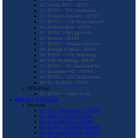
20 | Hertha BSC – BTSV
21 | BTSV – VfL Osnabrück
22 | Dynamo Dresden – BTSV
23 | BTSV – 1.FC Kaiserslautern
24 | Holstein Kiel – BTSV
25 | BTSV – SpVgg Fürth
26 | Hannoi – BTSV
27 | BTSV – Arminia Bielefeld
28 | Energie Cottbus – BTSV
29 | BTSV – 1.FC Nürnberg
30 | VfL Wolfsburg – BTSV
31 | BTSV – SV Darmstadt 98
32 | Karlsruher SC – BTSV
33 | BTSV – 1.FC Heidenheim
34 | FC St. Pauli – BTSV
DFB-Pokal
01 | BTSV – Union Berlin
2025/26
2. Bundesliga
Hinrunde
01 | 1. FC Magdeburg – BTSV
02 | BTSV – SpVgg Fürth
03 | Karlsruher SC – BTSV
04 | BTSV – Arminia Bielefeld
05 | SV Darmstadt 98 – BTSV