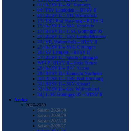
01 | BTSV II – SC Hainberg
04 | TSV Landolfsh. – BTSV II
05 | BTSV II – VfL Wahrenholz
13 | TSG Bad Harzburg – BTSV II
15 | BTSV II – SSV Vorsfelde
17 | BTSV II – 1. SC Göttingen 05
21 | BTSV II – TSV Landolfshausen
22 | VfL Wahrenholz – BTSV II
25 | BTSV II – SVG Göttingen
26 | SV Lengede – BTSV II
27 | BTSV II – Sparta Göttingen
WFLP | BTSV II – Freie Turner
28 | BTSV II – BSC Acosta
29 | BTSV II – Eintracht Northeim
30 | BTSV II – TSG Bad Harzburg
31 | BTSV II – SSV Kästorf
33 | BTSV II – Ger. Wolfenbüttel
34 | 1. SC Göttingen 05 – BTSV II
Archiv
2020-2030
Saison 2029/30
Saison 2028/29
Saison 2027/28
Saison 2026/27