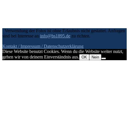
Verwendung der Fotos ist ohne Erlaubnis nicht gestattet. Anfragen
sind bei Interesse an
info@bs1895.de
zu richten.
Kontakt / Impressum
/ Datenschutzerklärung
Diese Website benutzt Cookies. Wenn du die Website weiter nutzt,
gehen wir von deinem Einverständnis aus.
OK
Nein