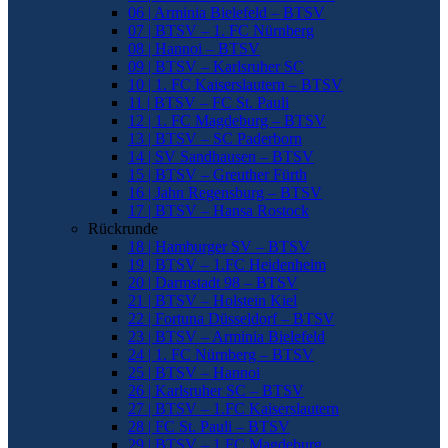
06 | Arminia Bielefeld – BTSV
07 | BTSV – 1. FC Nürnberg
08 | Hannoi – BTSV
09 | BTSV – Karlsruher SC
10 | 1. FC Kaiserslautern – BTSV
11 | BTSV – FC St. Pauli
12 | 1. FC Magdeburg – BTSV
13 | BTSV – SC Paderborn
14 | SV Sandhausen – BTSV
15 | BTSV – Greuther Fürth
16 | Jahn Regensburg – BTSV
17 | BTSV – Hansa Rostock
Rückrunde
18 | Hamburger SV – BTSV
19 | BTSV – 1.FC Heidenheim
20 | Darmstadt 98 – BTSV
21 | BTSV – Holstein Kiel
22 | Fortuna Düsseldorf – BTSV
23 | BTSV – Arminia Bielefeld
24 | 1. FC Nürnberg – BTSV
25 | BTSV – Hannoi
26 | Karlsruher SC – BTSV
27 | BTSV – 1.FC Kaiserslautern
28 | FC St. Pauli – BTSV
29 | BTSV – 1.FC Magdeburg