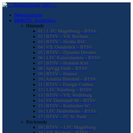
News
Startseite
2026/27
2. Bundesliga
Hinrunde
01 | 1. FC Magdeburg – BTSV
02 | BTSV – VfL Bochum
03 | BTSV – Hertha BSC
04 | VfL Osnabrück – BTSV
05 | BTSV – Dynamo Dresden
06 | 1.FC Kaiserslautern – BTSV
07 | BTSV – Holstein Kiel
08 | SpVgg Fürth – BTSV
09 | BTSV – Hannoi
10 | Arminia Bielefeld – BTSV
11 | BTSV – Energie Cottbus
12 | 1.FC Nürnberg – BTSV
13 | BTSV – VfL Wolfsburg
14 | SV Darmstadt 98 – BTSV
15 | BTSV – Karlsruher SC
16 | 1.FC Heidenheim – BTSV
17 | BTSV – FC St. Pauli
Rückrunde
18 | BTSV – 1.FC Magdeburg
19 | VfL Bochum – BTSV