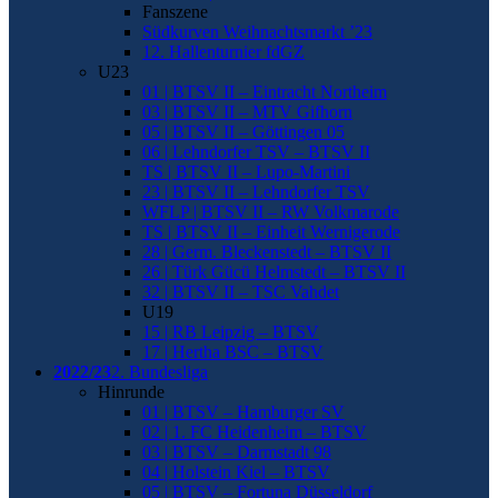
Fanszene
Südkurven Weihnachtsmarkt ’23
12. Hallenturnier fdGZ
U23
01 | BTSV II – Eintracht Northeim
03 | BTSV II – MTV Gifhorn
05 | BTSV II – Göttingen 05
06 | Lehndorfer TSV – BTSV II
TS | BTSV II – Lupo-Martini
23 | BTSV II – Lehndorfer TSV
WFLP | BTSV II – RW Volkmarode
TS | BTSV II – Einheit Wernigerode
28 | Germ. Bleckenstedt – BTSV II
26 | Türk Gücü Helmstedt – BTSV II
32 | BTSV II – TSC Vahdet
U19
15 | RB Leipzig – BTSV
17 | Hertha BSC – BTSV
2022/23
2. Bundesliga
Hinrunde
01 | BTSV – Hamburger SV
02 | 1. FC Heidenheim – BTSV
03 | BTSV – Darmstadt 98
04 | Holstein Kiel – BTSV
05 | BTSV – Fortuna Düsseldorf