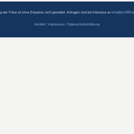
der Fotos ist ohne Erlaubnis nicht gestattet. Anfragen sind bei Interesse an
info@bs1895.d
Kontakt / Impressum
/ Datenschutzerklärung