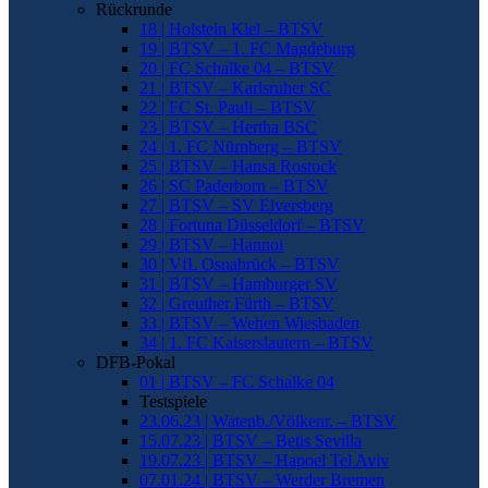
Rückrunde
18 | Holstein Kiel – BTSV
19 | BTSV – 1. FC Magdeburg
20 | FC Schalke 04 – BTSV
21 | BTSV – Karlsruher SC
22 | FC St. Pauli – BTSV
23 | BTSV – Hertha BSC
24 | 1. FC Nürnberg – BTSV
25 | BTSV – Hansa Rostock
26 | SC Paderborn – BTSV
27 | BTSV – SV Elversberg
28 | Fortuna Düsseldorf – BTSV
29 | BTSV – Hannoi
30 | VfL Osnabrück – BTSV
31 | BTSV – Hamburger SV
32 | Greuther Fürth – BTSV
33 | BTSV – Wehen Wiesbaden
34 | 1. FC Kaiserslautern – BTSV
DFB-Pokal
01 | BTSV – FC Schalke 04
Testspiele
23.06.23 | Watenb./Völkenr. – BTSV
15.07.23 | BTSV – Betis Sevilla
19.07.23 | BTSV – Hapoel Tel Aviv
07.01.24 | BTSV – Werder Bremen