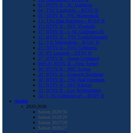
01 | BTSV II – SC Hainberg
04 | TSV Landolfsh. – BTSV II
05 | BTSV II – VfL Wahrenholz
13 | TSG Bad Harzburg – BTSV II
15 | BTSV II – SSV Vorsfelde
17 | BTSV II – 1. SC Göttingen 05
21 | BTSV II – TSV Landolfshausen
22 | VfL Wahrenholz – BTSV II
25 | BTSV II – SVG Göttingen
26 | SV Lengede – BTSV II
27 | BTSV II – Sparta Göttingen
WFLP | BTSV II – Freie Turner
28 | BTSV II – BSC Acosta
29 | BTSV II – Eintracht Northeim
30 | BTSV II – TSG Bad Harzburg
31 | BTSV II – SSV Kästorf
33 | BTSV II – Ger. Wolfenbüttel
34 | 1. SC Göttingen 05 – BTSV II
Archiv
2020-2030
Saison 2029/30
Saison 2028/29
Saison 2027/28
Saison 2026/27