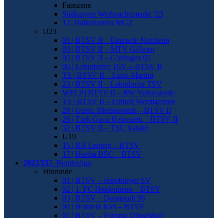
Fanszene
Südkurven Weihnachtsmarkt ’23
12. Hallenturnier fdGZ
U23
01 | BTSV II – Eintracht Northeim
03 | BTSV II – MTV Gifhorn
05 | BTSV II – Göttingen 05
06 | Lehndorfer TSV – BTSV II
TS | BTSV II – Lupo-Martini
23 | BTSV II – Lehndorfer TSV
WFLP | BTSV II – RW Volkmarode
TS | BTSV II – Einheit Wernigerode
28 | Germ. Bleckenstedt – BTSV II
26 | Türk Gücü Helmstedt – BTSV II
32 | BTSV II – TSC Vahdet
U19
15 | RB Leipzig – BTSV
17 | Hertha BSC – BTSV
2022/23
2. Bundesliga
Hinrunde
01 | BTSV – Hamburger SV
02 | 1. FC Heidenheim – BTSV
03 | BTSV – Darmstadt 98
04 | Holstein Kiel – BTSV
05 | BTSV – Fortuna Düsseldorf