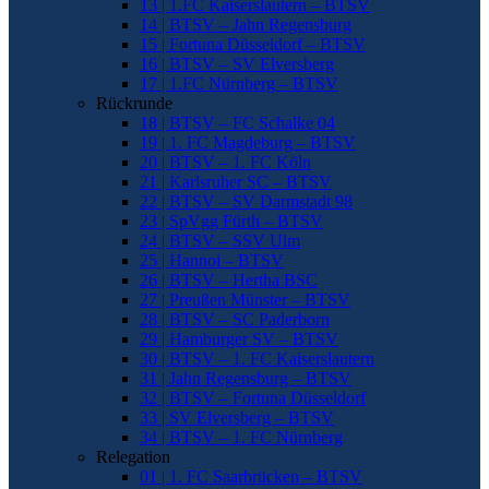
13 | 1.FC Kaiserslautern – BTSV
14 | BTSV – Jahn Regensburg
15 | Fortuna Düsseldorf – BTSV
16 | BTSV – SV Elversberg
17 | 1.FC Nürnberg – BTSV
Rückrunde
18 | BTSV – FC Schalke 04
19 | 1. FC Magdeburg – BTSV
20 | BTSV – 1. FC Köln
21 | Karlsruher SC – BTSV
22 | BTSV – SV Darmstadt 98
23 | SpVgg Fürth – BTSV
24 | BTSV – SSV Ulm
25 | Hannoi – BTSV
26 | BTSV – Hertha BSC
27 | Preußen Münster – BTSV
28 | BTSV – SC Paderborn
29 | Hamburger SV – BTSV
30 | BTSV – 1. FC Kaiserslautern
31 | Jahn Regensburg – BTSV
32 | BTSV – Fortuna Düsseldorf
33 | SV Elversberg – BTSV
34 | BTSV – 1. FC Nürnberg
Relegation
01 | 1. FC Saarbrücken – BTSV