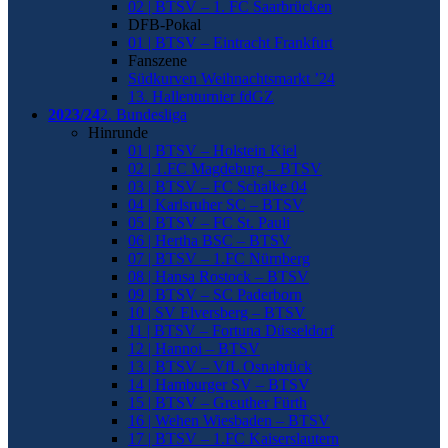
02 | BTSV – 1. FC Saarbrücken
DFB-Pokal
01 | BTSV – Eintracht Frankfurt
Fanszene
Südkurven Weihnachtsmarkt ’24
13. Hallenturnier fdGZ
2023/24
2. Bundesliga
Hinrunde
01 | BTSV – Holstein Kiel
02 | 1.FC Magdeburg – BTSV
03 | BTSV – FC Schalke 04
04 | Karlsruher SC – BTSV
05 | BTSV – FC St. Pauli
06 | Hertha BSC – BTSV
07 | BTSV – 1.FC Nürnberg
08 | Hansa Rostock – BTSV
09 | BTSV – SC Paderborn
10 | SV Elversberg – BTSV
11 | BTSV – Fortuna Düsseldorf
12 | Hannoi – BTSV
13 | BTSV – VfL Osnabrück
14 | Hamburger SV – BTSV
15 | BTSV – Greuther Fürth
16 | Wehen Wiesbaden – BTSV
17 | BTSV – 1.FC Kaiserslautern