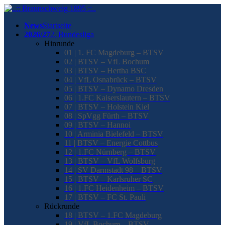
News
Startseite
2026/27
2. Bundesliga
Hinrunde
01 | 1. FC Magdeburg – BTSV
02 | BTSV – VfL Bochum
03 | BTSV – Hertha BSC
04 | VfL Osnabrück – BTSV
05 | BTSV – Dynamo Dresden
06 | 1.FC Kaiserslautern – BTSV
07 | BTSV – Holstein Kiel
08 | SpVgg Fürth – BTSV
09 | BTSV – Hannoi
10 | Arminia Bielefeld – BTSV
11 | BTSV – Energie Cottbus
12 | 1.FC Nürnberg – BTSV
13 | BTSV – VfL Wolfsburg
14 | SV Darmstadt 98 – BTSV
15 | BTSV – Karlsruher SC
16 | 1.FC Heidenheim – BTSV
17 | BTSV – FC St. Pauli
Rückrunde
18 | BTSV – 1.FC Magdeburg
19 | VfL Bochum – BTSV