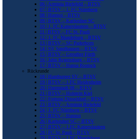
06 | Arminia Bielefeld – BTSV
07 | BTSV – 1. FC Nürnberg
08 | Hannoi – BTSV
09 | BTSV – Karlsruher SC
10 | 1. FC Kaiserslautern – BTSV
11 | BTSV – FC St. Pauli
12 | 1. FC Magdeburg – BTSV
13 | BTSV – SC Paderborn
14 | SV Sandhausen – BTSV
15 | BTSV – Greuther Fürth
16 | Jahn Regensburg – BTSV
17 | BTSV – Hansa Rostock
Rückrunde
18 | Hamburger SV – BTSV
19 | BTSV – 1.FC Heidenheim
20 | Darmstadt 98 – BTSV
21 | BTSV – Holstein Kiel
22 | Fortuna Düsseldorf – BTSV
23 | BTSV – Arminia Bielefeld
24 | 1. FC Nürnberg – BTSV
25 | BTSV – Hannoi
26 | Karlsruher SC – BTSV
27 | BTSV – 1.FC Kaiserslautern
28 | FC St. Pauli – BTSV
29 | BTSV – 1.FC Magdeburg