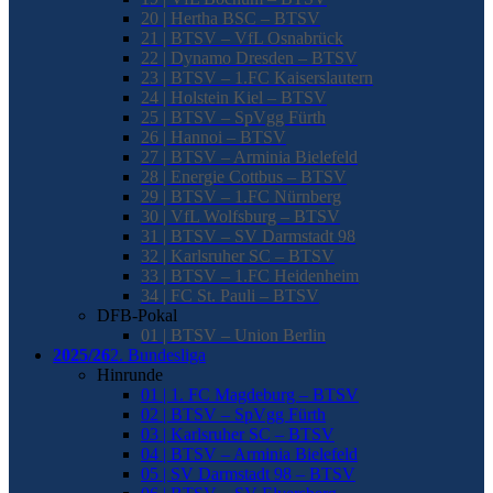
20 | Hertha BSC – BTSV
21 | BTSV – VfL Osnabrück
22 | Dynamo Dresden – BTSV
23 | BTSV – 1.FC Kaiserslautern
24 | Holstein Kiel – BTSV
25 | BTSV – SpVgg Fürth
26 | Hannoi – BTSV
27 | BTSV – Arminia Bielefeld
28 | Energie Cottbus – BTSV
29 | BTSV – 1.FC Nürnberg
30 | VfL Wolfsburg – BTSV
31 | BTSV – SV Darmstadt 98
32 | Karlsruher SC – BTSV
33 | BTSV – 1.FC Heidenheim
34 | FC St. Pauli – BTSV
DFB-Pokal
01 | BTSV – Union Berlin
2025/26
2. Bundesliga
Hinrunde
01 | 1. FC Magdeburg – BTSV
02 | BTSV – SpVgg Fürth
03 | Karlsruher SC – BTSV
04 | BTSV – Arminia Bielefeld
05 | SV Darmstadt 98 – BTSV