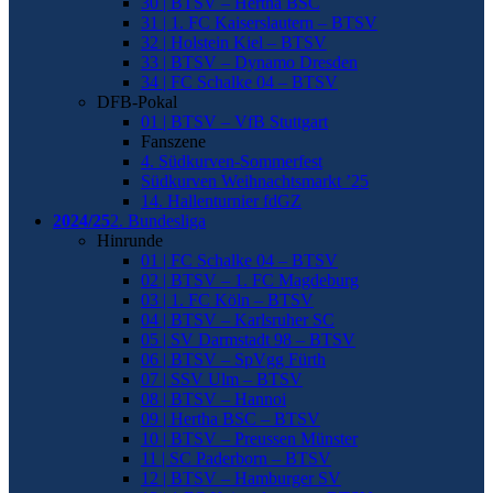
30 | BTSV – Hertha BSC
31 | 1. FC Kaiserslautern – BTSV
32 | Holstein Kiel – BTSV
33 | BTSV – Dynamo Dresden
34 | FC Schalke 04 – BTSV
DFB-Pokal
01 | BTSV – VfB Stuttgart
Fanszene
4. Südkurven-Sommerfest
Südkurven Weihnachtsmarkt ’25
14. Hallenturnier fdGZ
2024/25
2. Bundesliga
Hinrunde
01 | FC Schalke 04 – BTSV
02 | BTSV – 1. FC Magdeburg
03 | 1. FC Köln – BTSV
04 | BTSV – Karlsruher SC
05 | SV Darmstadt 98 – BTSV
06 | BTSV – SpVgg Fürth
07 | SSV Ulm – BTSV
08 | BTSV – Hannoi
09 | Hertha BSC – BTSV
10 | BTSV – Preussen Münster
11 | SC Paderborn – BTSV
12 | BTSV – Hamburger SV