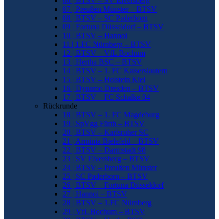
06 | BTSV – SV Elversberg
07 | Preußen Münster – BTSV
08 | BTSV – SC Paderborn
09 | Fortuna Düsseldorf – BTSV
10 | BTSV – Hannoi
11 | 1.FC Nürnberg – BTSV
12 | BTSV – VfL Bochum
13 | Hertha BSC – BTSV
14 | BTSV – 1. FC Kaiserslautern
15 | BTSV – Holstein Kiel
16 | Dynamo Dresden – BTSV
17 | BTSV – FC Schalke 04
Rückrunde
18 | BTSV – 1. FC Magdeburg
19 | SpVgg Fürth – BTSV
20 | BTSV – Karlsruher SC
21 | Arminia Bielefeld – BTSV
22 | BTSV – Darmstadt 98
23 | SV Elversberg – BTSV
24 | BTSV – Preußen Münster
25 | SC Paderborn – BTSV
26 | BTSV – Fortuna Düsseldorf
27 | Hannoi – BTSV
28 | BTSV – 1.FC Nürnberg
29 | VfL Bochum – BTSV