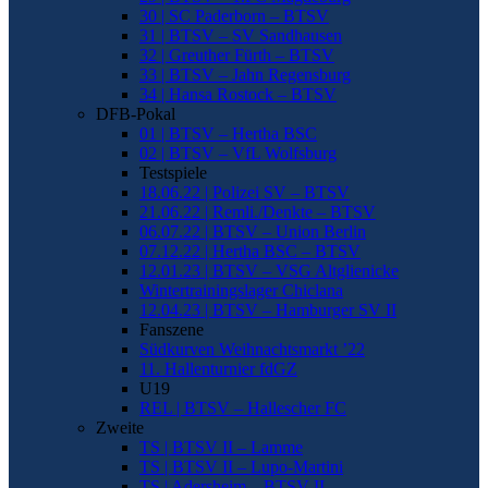
30 | SC Paderborn – BTSV
31 | BTSV – SV Sandhausen
32 | Greuther Fürth – BTSV
33 | BTSV – Jahn Regensburg
34 | Hansa Rostock – BTSV
DFB-Pokal
01 | BTSV – Hertha BSC
02 | BTSV – VfL Wolfsburg
Testspiele
18.06.22 | Polizei SV – BTSV
21.06.22 | Remli./Denkte – BTSV
06.07.22 | BTSV – Union Berlin
07.12.22 | Hertha BSC – BTSV
12.01.23 | BTSV – VSG Altglienicke
Wintertrainingslager Chiclana
12.04.23 | BTSV – Hamburger SV II
Fanszene
Südkurven Weihnachtsmarkt ’22
11. Hallenturnier fdGZ
U19
REL | BTSV – Hallescher FC
Zweite
TS | BTSV II – Lamme
TS | BTSV II – Lupo-Martini
TS | Adersheim – BTSV II