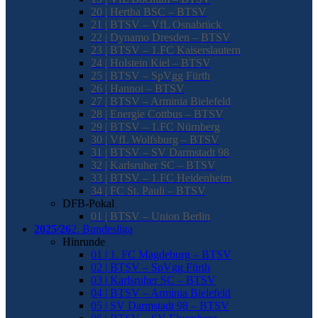
20 | Hertha BSC – BTSV
21 | BTSV – VfL Osnabrück
22 | Dynamo Dresden – BTSV
23 | BTSV – 1.FC Kaiserslautern
24 | Holstein Kiel – BTSV
25 | BTSV – SpVgg Fürth
26 | Hannoi – BTSV
27 | BTSV – Arminia Bielefeld
28 | Energie Cottbus – BTSV
29 | BTSV – 1.FC Nürnberg
30 | VfL Wolfsburg – BTSV
31 | BTSV – SV Darmstadt 98
32 | Karlsruher SC – BTSV
33 | BTSV – 1.FC Heidenheim
34 | FC St. Pauli – BTSV
DFB-Pokal
01 | BTSV – Union Berlin
2025/26
2. Bundesliga
Hinrunde
01 | 1. FC Magdeburg – BTSV
02 | BTSV – SpVgg Fürth
03 | Karlsruher SC – BTSV
04 | BTSV – Arminia Bielefeld
05 | SV Darmstadt 98 – BTSV