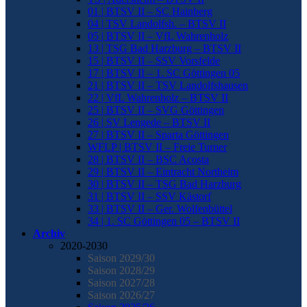
01 | BTSV II – SC Hainberg
04 | TSV Landolfsh. – BTSV II
05 | BTSV II – VfL Wahrenholz
13 | TSG Bad Harzburg – BTSV II
15 | BTSV II – SSV Vorsfelde
17 | BTSV II – 1. SC Göttingen 05
21 | BTSV II – TSV Landolfshausen
22 | VfL Wahrenholz – BTSV II
25 | BTSV II – SVG Göttingen
26 | SV Lengede – BTSV II
27 | BTSV II – Sparta Göttingen
WFLP | BTSV II – Freie Turner
28 | BTSV II – BSC Acosta
29 | BTSV II – Eintracht Northeim
30 | BTSV II – TSG Bad Harzburg
31 | BTSV II – SSV Kästorf
33 | BTSV II – Ger. Wolfenbüttel
34 | 1. SC Göttingen 05 – BTSV II
Archiv
2020-2030
Saison 2029/30
Saison 2028/29
Saison 2027/28
Saison 2026/27