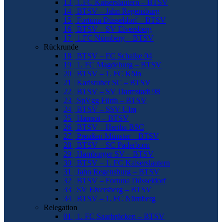
13 | 1.FC Kaiserslautern – BTSV
14 | BTSV – Jahn Regensburg
15 | Fortuna Düsseldorf – BTSV
16 | BTSV – SV Elversberg
17 | 1.FC Nürnberg – BTSV
Rückrunde
18 | BTSV – FC Schalke 04
19 | 1. FC Magdeburg – BTSV
20 | BTSV – 1. FC Köln
21 | Karlsruher SC – BTSV
22 | BTSV – SV Darmstadt 98
23 | SpVgg Fürth – BTSV
24 | BTSV – SSV Ulm
25 | Hannoi – BTSV
26 | BTSV – Hertha BSC
27 | Preußen Münster – BTSV
28 | BTSV – SC Paderborn
29 | Hamburger SV – BTSV
30 | BTSV – 1. FC Kaiserslautern
31 | Jahn Regensburg – BTSV
32 | BTSV – Fortuna Düsseldorf
33 | SV Elversberg – BTSV
34 | BTSV – 1. FC Nürnberg
Relegation
01 | 1. FC Saarbrücken – BTSV