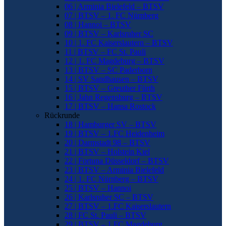
06 | Arminia Bielefeld – BTSV
07 | BTSV – 1. FC Nürnberg
08 | Hannoi – BTSV
09 | BTSV – Karlsruher SC
10 | 1. FC Kaiserslautern – BTSV
11 | BTSV – FC St. Pauli
12 | 1. FC Magdeburg – BTSV
13 | BTSV – SC Paderborn
14 | SV Sandhausen – BTSV
15 | BTSV – Greuther Fürth
16 | Jahn Regensburg – BTSV
17 | BTSV – Hansa Rostock
Rückrunde
18 | Hamburger SV – BTSV
19 | BTSV – 1.FC Heidenheim
20 | Darmstadt 98 – BTSV
21 | BTSV – Holstein Kiel
22 | Fortuna Düsseldorf – BTSV
23 | BTSV – Arminia Bielefeld
24 | 1. FC Nürnberg – BTSV
25 | BTSV – Hannoi
26 | Karlsruher SC – BTSV
27 | BTSV – 1.FC Kaiserslautern
28 | FC St. Pauli – BTSV
29 | BTSV – 1.FC Magdeburg