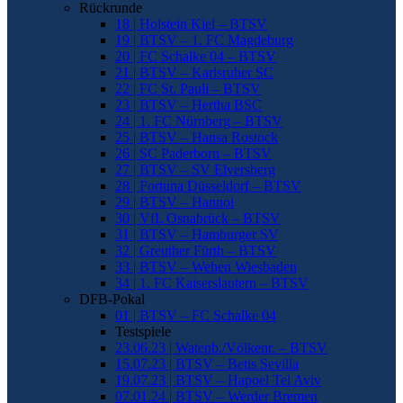
Rückrunde
18 | Holstein Kiel – BTSV
19 | BTSV – 1. FC Magdeburg
20 | FC Schalke 04 – BTSV
21 | BTSV – Karlsruher SC
22 | FC St. Pauli – BTSV
23 | BTSV – Hertha BSC
24 | 1. FC Nürnberg – BTSV
25 | BTSV – Hansa Rostock
26 | SC Paderborn – BTSV
27 | BTSV – SV Elversberg
28 | Fortuna Düsseldorf – BTSV
29 | BTSV – Hannoi
30 | VfL Osnabrück – BTSV
31 | BTSV – Hamburger SV
32 | Greuther Fürth – BTSV
33 | BTSV – Wehen Wiesbaden
34 | 1. FC Kaiserslautern – BTSV
DFB-Pokal
01 | BTSV – FC Schalke 04
Testspiele
23.06.23 | Watenb./Völkenr. – BTSV
15.07.23 | BTSV – Betis Sevilla
19.07.23 | BTSV – Hapoel Tel Aviv
07.01.24 | BTSV – Werder Bremen