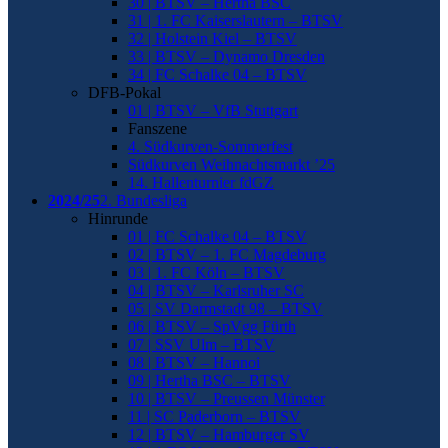
30 | BTSV – Hertha BSC
31 | 1. FC Kaiserslautern – BTSV
32 | Holstein Kiel – BTSV
33 | BTSV – Dynamo Dresden
34 | FC Schalke 04 – BTSV
DFB-Pokal
01 | BTSV – VfB Stuttgart
Fanszene
4. Südkurven-Sommerfest
Südkurven Weihnachtsmarkt ’25
14. Hallenturnier fdGZ
2024/25
2. Bundesliga
Hinrunde
01 | FC Schalke 04 – BTSV
02 | BTSV – 1. FC Magdeburg
03 | 1. FC Köln – BTSV
04 | BTSV – Karlsruher SC
05 | SV Darmstadt 98 – BTSV
06 | BTSV – SpVgg Fürth
07 | SSV Ulm – BTSV
08 | BTSV – Hannoi
09 | Hertha BSC – BTSV
10 | BTSV – Preussen Münster
11 | SC Paderborn – BTSV
12 | BTSV – Hamburger SV