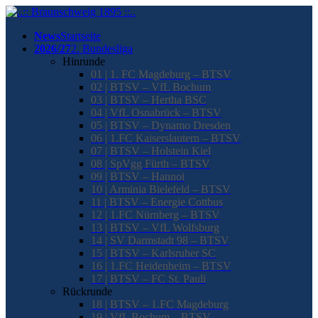
News
Startseite
2026/27
2. Bundesliga
Hinrunde
01 | 1. FC Magdeburg – BTSV
02 | BTSV – VfL Bochum
03 | BTSV – Hertha BSC
04 | VfL Osnabrück – BTSV
05 | BTSV – Dynamo Dresden
06 | 1.FC Kaiserslautern – BTSV
07 | BTSV – Holstein Kiel
08 | SpVgg Fürth – BTSV
09 | BTSV – Hannoi
10 | Arminia Bielefeld – BTSV
11 | BTSV – Energie Cottbus
12 | 1.FC Nürnberg – BTSV
13 | BTSV – VfL Wolfsburg
14 | SV Darmstadt 98 – BTSV
15 | BTSV – Karlsruher SC
16 | 1.FC Heidenheim – BTSV
17 | BTSV – FC St. Pauli
Rückrunde
18 | BTSV – 1.FC Magdeburg
19 | VfL Bochum – BTSV