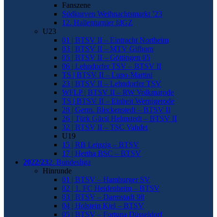
Fanszene
Südkurven Weihnachtsmarkt ’23
12. Hallenturnier fdGZ
U23
01 | BTSV II – Eintracht Northeim
03 | BTSV II – MTV Gifhorn
05 | BTSV II – Göttingen 05
06 | Lehndorfer TSV – BTSV II
TS | BTSV II – Lupo-Martini
23 | BTSV II – Lehndorfer TSV
WFLP | BTSV II – RW Volkmarode
TS | BTSV II – Einheit Wernigerode
28 | Germ. Bleckenstedt – BTSV II
26 | Türk Gücü Helmstedt – BTSV II
32 | BTSV II – TSC Vahdet
U19
15 | RB Leipzig – BTSV
17 | Hertha BSC – BTSV
2022/23
2. Bundesliga
Hinrunde
01 | BTSV – Hamburger SV
02 | 1. FC Heidenheim – BTSV
03 | BTSV – Darmstadt 98
04 | Holstein Kiel – BTSV
05 | BTSV – Fortuna Düsseldorf