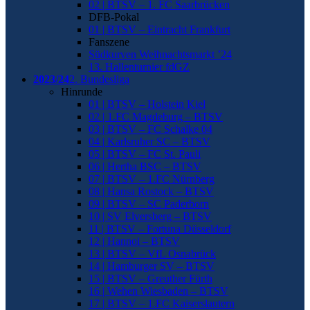
02 | BTSV – 1. FC Saarbrücken
DFB-Pokal
01 | BTSV – Eintracht Frankfurt
Fanszene
Südkurven Weihnachtsmarkt ’24
13. Hallenturnier fdGZ
2023/24
2. Bundesliga
Hinrunde
01 | BTSV – Holstein Kiel
02 | 1.FC Magdeburg – BTSV
03 | BTSV – FC Schalke 04
04 | Karlsruher SC – BTSV
05 | BTSV – FC St. Pauli
06 | Hertha BSC – BTSV
07 | BTSV – 1.FC Nürnberg
08 | Hansa Rostock – BTSV
09 | BTSV – SC Paderborn
10 | SV Elversberg – BTSV
11 | BTSV – Fortuna Düsseldorf
12 | Hannoi – BTSV
13 | BTSV – VfL Osnabrück
14 | Hamburger SV – BTSV
15 | BTSV – Greuther Fürth
16 | Wehen Wiesbaden – BTSV
17 | BTSV – 1.FC Kaiserslautern