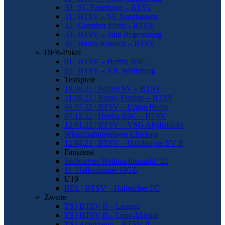
30 | SC Paderborn – BTSV
31 | BTSV – SV Sandhausen
32 | Greuther Fürth – BTSV
33 | BTSV – Jahn Regensburg
34 | Hansa Rostock – BTSV
DFB-Pokal
01 | BTSV – Hertha BSC
02 | BTSV – VfL Wolfsburg
Testspiele
18.06.22 | Polizei SV – BTSV
21.06.22 | Remli./Denkte – BTSV
06.07.22 | BTSV – Union Berlin
07.12.22 | Hertha BSC – BTSV
12.01.23 | BTSV – VSG Altglienicke
Wintertrainingslager Chiclana
12.04.23 | BTSV – Hamburger SV II
Fanszene
Südkurven Weihnachtsmarkt ’22
11. Hallenturnier fdGZ
U19
REL | BTSV – Hallescher FC
Zweite
TS | BTSV II – Lamme
TS | BTSV II – Lupo-Martini
TS | Adersheim – BTSV II