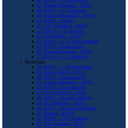
06 | BTSV – SV Elversberg
07 | Preußen Münster – BTSV
08 | BTSV – SC Paderborn
09 | Fortuna Düsseldorf – BTSV
10 | BTSV – Hannoi
11 | 1.FC Nürnberg – BTSV
12 | BTSV – VfL Bochum
13 | Hertha BSC – BTSV
14 | BTSV – 1. FC Kaiserslautern
15 | BTSV – Holstein Kiel
16 | Dynamo Dresden – BTSV
17 | BTSV – FC Schalke 04
Rückrunde
18 | BTSV – 1. FC Magdeburg
19 | SpVgg Fürth – BTSV
20 | BTSV – Karlsruher SC
21 | Arminia Bielefeld – BTSV
22 | BTSV – Darmstadt 98
23 | SV Elversberg – BTSV
24 | BTSV – Preußen Münster
25 | SC Paderborn – BTSV
26 | BTSV – Fortuna Düsseldorf
27 | Hannoi – BTSV
28 | BTSV – 1.FC Nürnberg
29 | VfL Bochum – BTSV